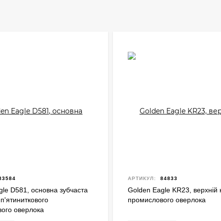
83584
АРТИКУЛ:
84833
gle D581, основна зубчаста
Golden Eagle KR23, верхній 
 п'ятиниткового
промислового оверлока
ого оверлока