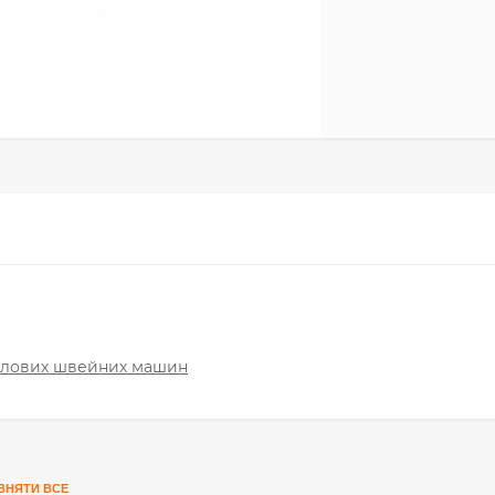
слових швейних машин
ВНЯТИ ВСЕ