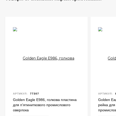
АРТИКУЛ:
77307
АРТИКУЛ:
Golden Eagle E986, голкова пластина
Golden Ea
для п'ятиниткового промислового
рейка для
оверлока
промислов