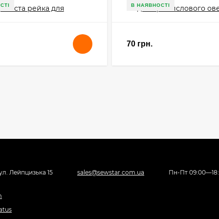
СТІ
В НАЯВНОСТІ
70 грн.
вул. Лейпцизька 15
sales@sewstar.com.ua
Пн-Пт 09:00—18