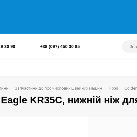
89 30 90
+38 (097) 450 30 85
тини
Запчастини до промислових швейних машин
Ножі
Golden
 Eagle KR35C, нижній ніж дл