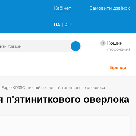
Кабінет
Замовити дзвінок
|
RU
UA
Кошик
0
(порожній)
Бренди
 Eagle KR35C, нижній ніж для п'ятиниткового оверлока
я п'ятиниткового оверлока