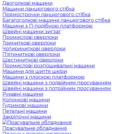
Двоголкові машини
Машини ланцюгового стібка
Прямострочки ланцюгового стібка
Багатоголкові машини ланцюгового стібка
Машини з П-подібною платформою
Швейні машини зигзаг
Промислові оверлоки
Триниткові оверлоки
Чотириниткові оверлоки
П'ятиниткові оверлоки
Шестиниткові оверлоки
Промислові розпошивальні машини
Машини для шиття шкіри
Машини з плоскою платформою
Швейні машини з подвійним просуванням
Швейні машини з потрійним просуванням
Рукавні машини
Колонкові машини
Гудзикові машини
Петельні машини
Закріпочні машини
Прасувальне обладнання
Праски з парогенератором