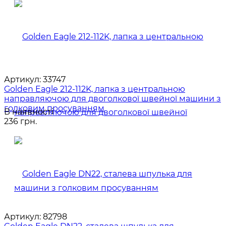
Артикул:
33747
Golden Eagle 212-112K, лапка з центральною
направляючою для двоголкової швейної машини з
голковим просуванням
В наявності
236 грн.
Артикул:
82798