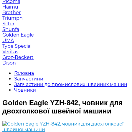
Ricoma
Haimu
Brother
Triumph
Silter
Shunfa
Golden Eagle
UMA
Type Special
Veritas
Groz-Beckert
Dison
Головна
Запчастини
Запчастини до промислових швейних машин
Човники
Golden Eagle YZH-842, човник для
двохголкової швейної машини