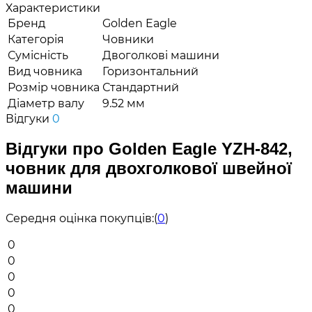
Характеристики
Бренд
Golden Eagle
Категорія
Човники
Сумісність
Двоголкові машини
Вид човника
Горизонтальний
Розмір човника
Стандартний
Діаметр валу
9.52 мм
Відгуки
0
Відгуки про Golden Eagle YZH-842,
човник для двохголкової швейної
машини
Середня оцінка покупців:
(
0
)
0
0
0
0
0