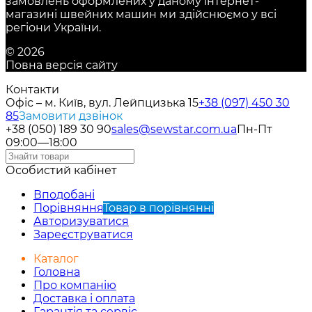
замовлень оформлених у даному інтернет-
магазині швейних машин ми здійснюємо у всі
регіони України.
© 2026
Повна версія сайту
Контакти
Офіс – м. Київ, вул. Лейпцизька 15
+38 (097) 450 30
85
Замовити дзвінок
+38 (050) 189 30 90
sales@sewstar.com.ua
Пн-Пт
09:00—18:00
Особистий кабінет
Вподобані
Порівняння
Товар в порівнянні
Авторизуватися
Зареєструватися
Каталог
Головна
Про компанію
Доставка і оплата
Гарантія та сервіс