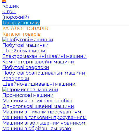
0
Кошик
0 грн.
(порожній)
Товар у кошику
КАТАЛОГ ТОВАРІВ
Каталог товарів
Побутові машинки
Швейні машинки
Електромеханічні швейні машини
Комп'ютерні швейні машини
Побутові оверлоки
Побутові розпошивальні машини
Коверлоки
Швейно-вишивальні машини
Промислові машини
Машини човникового стібка
Одноголкові швейні машини
Машини з нижнім просуванням
Машини з голковим просуванням
Машини зі збільшеним човником
Машини з обрізанням краю