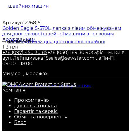
Артикул:
276815
Golden Eagle S-570L, лапка з лівим обмежувачем
для двоголкової швейної машини з голковим
просуванням
В наявності
113 грн.
+38 (097) 450 30 85
+38 (050) 189 30 90
Офіс – м. Київ,
вул. Лейпцизька 15
sales@sewstar.com.ua
Пн-Пт
09:00—18:00
Ми у соц. мережах
Компанія
Про компанію
Доставка і оплата
Гарантія та сервіс
Обмін та повернення
Блог