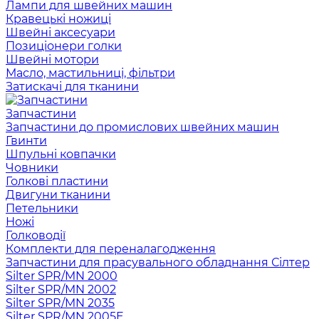
Лампи для швейних машин
Кравецькі ножиці
Швейні аксесуари
Позиціонери голки
Швейні мотори
Масло, мастильниці, фільтри
Затискачі для тканини
Запчастини
Запчастини до промислових швейних машин
Гвинти
Шпульні ковпачки
Човники
Голкові пластини
Двигуни тканини
Петельники
Ножі
Голководії
Комплекти для переналагодження
Запчастини для прасувального обладнання Сілтер
Silter SPR/MN 2000
Silter SPR/MN 2002
Silter SPR/MN 2035
Silter SPR/MN 2005E