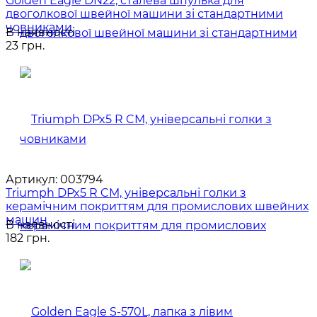
Golden Eagle DN22, сталева шпулька для
двоголкової швейної машини зі стандартними
човниками
В наявності
23 грн.
Артикул:
003794
Triumph DPx5 R CM, універсальні голки з
керамічним покриттям для промислових швейних
машин
В наявності
182 грн.