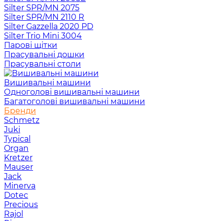
Silter SPR/MN 2075
Silter SPR/MN 2110 R
Silter Gazzella 2020 PD
Silter Trio Mini 3004
Парові щітки
Прасувальні дошки
Прасувальні столи
Вишивальні машини
Одноголові вишивальні машини
Багатоголові вишивальні машини
Бренди
Schmetz
Juki
Typical
Organ
Kretzer
Mauser
Jack
Minerva
Dotec
Precious
Rajol