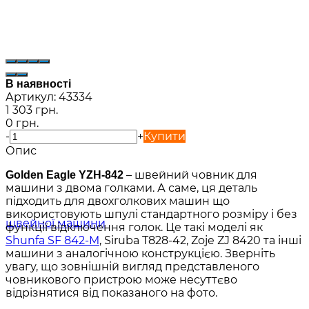
В наявності
Артикул:
43334
1 303 грн.
0 грн.
-
+
Купити
Опис
– швейний човник для
Golden Eagle YZH-842
машини з двома голками. А саме, ця деталь
підходить для двохголкових машин що
використовують шпулі стандартного розміру і без
функції відключення голок. Це такі моделі як
Shunfa SF 842-M
, Siruba T828-42, Zoje ZJ 8420 та інші
машини з аналогічною конструкцією. Зверніть
увагу, що зовнішній вигляд представленого
човникового пристрою може несуттєво
відрізнятися від показаного на фото.