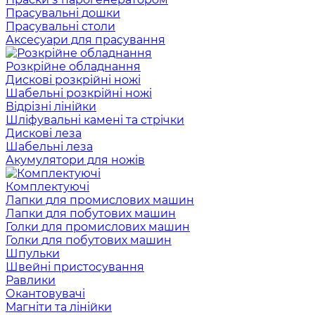
Прасувальні дошки
Прасувальні столи
Аксесуари для прасування
Розкрійне обладнання
Дискові розкрійні ножі
Шабельні розкрійні ножі
Відрізні лінійки
Шліфувальні камені та стрічки
Дискові леза
Шабельні леза
Акумулятори для ножів
Комплектуючі
Лапки для промислових машин
Лапки для побутових машин
Голки для промислових машин
Голки для побутових машин
Шпульки
Швейні пристосування
Равлики
Окантовувачі
Магніти та лінійки