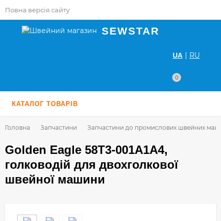
Повна версія сайту
SEWSTAR
|
RU
UA
0
КАТАЛОГ ТОВАРІВ
Головна
Запчастини
Запчастини до промислових швейних маш
Golden Eagle 58T3-001A1A4,
голководій для двохголкової
швейної машини