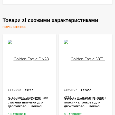
Товари зі схожими характеристиками
ПОРІВНЯТИ ВСЕ
АРТИКУЛ:
63210
АРТИКУЛ:
282659
Golden Eagle DN28,
Golden Eagle 58T1-023,
сталева шпулька для
пластина голкова для
двоголкової швейної
двохголкової швейної
машини зі збільшеними
машини
човниками
В НАЯВНОСТІ
В НАЯВНОСТІ