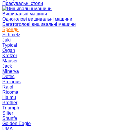
Прасувальні столи
Вишивальні машини
Одноголові вишивальні машини
Багатоголові вишивальні машини
Бренди
Schmetz
Juki
Typical
Organ
Kretzer
Mauser
Jack
Minerva
Dotec
Precious
Rajol
Ricoma
Haimu
Brother
Triumph
Silter
Shunfa
Golden Eagle
UMA