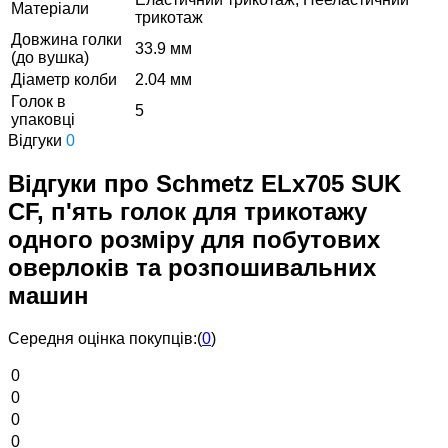
Матеріали
трикотаж
Довжина голки
33.9 мм
(до вушка)
Діаметр колби
2.04 мм
Голок в
5
упаковці
Відгуки
0
Відгуки про Schmetz ELx705 SUK
CF, п'ять голок для трикотажу
одного розміру для побутових
оверлоків та розпошивальних
машин
Середня оцінка покупців:
(
0
)
0
0
0
0