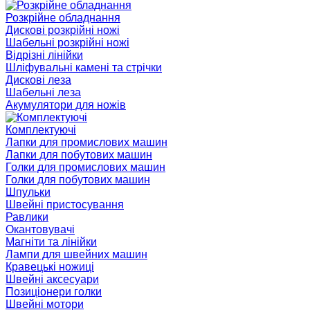
Розкрійне обладнання
Дискові розкрійні ножі
Шабельні розкрійні ножі
Відрізні лінійки
Шліфувальні камені та стрічки
Дискові леза
Шабельні леза
Акумулятори для ножів
Комплектуючі
Лапки для промислових машин
Лапки для побутових машин
Голки для промислових машин
Голки для побутових машин
Шпульки
Швейні пристосування
Равлики
Окантовувачі
Магніти та лінійки
Лампи для швейних машин
Кравецькі ножиці
Швейні аксесуари
Позиціонери голки
Швейні мотори