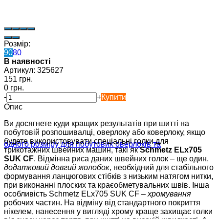
Розмір:
90
80
В наявності
Артикул:
325627
151 грн.
0 грн.
-
+
Купити
Опис
Ви досягнете куди кращих результатів при шитті на
побутовій розпошивалці, оверлоку або коверлоку, якщо
будете використовувати спеціальні голки для
трикотажних швейних машин, такі як
Schmetz ELx705
SUK CF
. Відмінна риса даних швейних голок – ще один,
додатковий довгий жолобок
, необхідний для стабільного
формування ланцюгових стібків з низьким натягом нитки,
при виконанні плоских та краєобметувальних швів. Інша
особливість Schmetz ELx705 SUK CF –
хромування
робочих частин. На відміну від стандартного покриття
нікелем, нанесення у вигляді хрому краще захищає голки