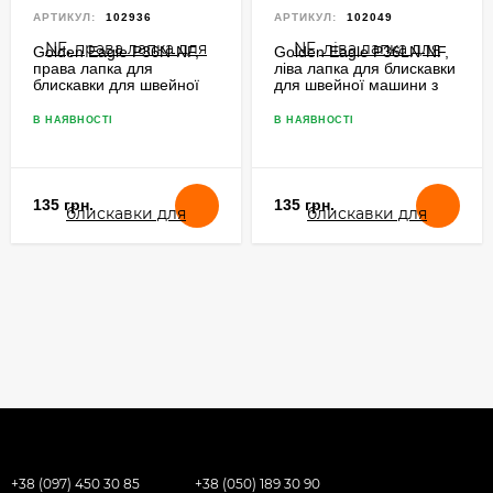
АРТИКУЛ:
102936
АРТИКУЛ:
102049
Golden Eagle P36N-NF,
Golden Eagle P36LN-NF,
права лапка для
ліва лапка для блискавки
блискавки для швейної
для швейної машини з
машини з голковим
голковим просуванням
просуванням
В НАЯВНОСТІ
В НАЯВНОСТІ
135 грн.
135 грн.
+38 (097) 450 30 85
+38 (050) 189 30 90