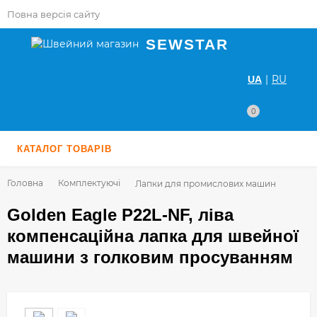
Повна версія сайту
SEWSTAR
|
RU
UA
0
КАТАЛОГ ТОВАРІВ
Головна
Комплектуючі
Лапки для промислових машин
Golden Eagle P22L-NF, ліва
компенсаційна лапка для швейної
машини з голковим просуванням