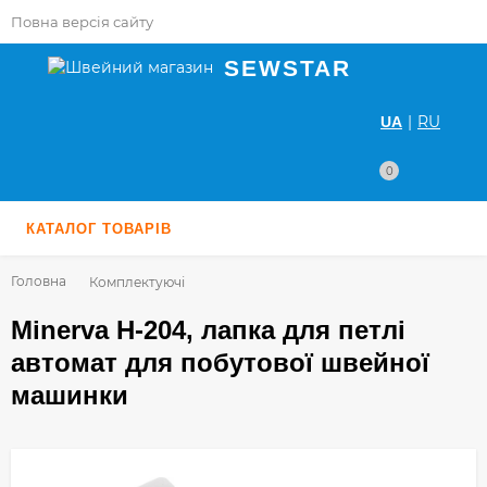
Повна версія сайту
SEWSTAR
|
RU
UA
0
КАТАЛОГ ТОВАРІВ
Головна
Комплектуючі
Minerva H-204, лапка для петлі
автомат для побутової швейної
машинки