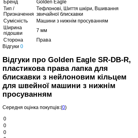
Бренд
Golden Eagle
Тип /
Тефлонові, Шиття шкіри, Вшивання
Призначення
звичайної блискавки
Сумісність
Машини з нижнім просуванням
Ширина
7 мм
підошви
Сторона
Права
Відгуки
0
Відгуки про Golden Eagle SR-DB-R,
пластикова права лапка для
блискавки з нейлоновим кільцем
для швейної машини з нижнім
просуванням
Середня оцінка покупців:
(
0
)
0
0
0