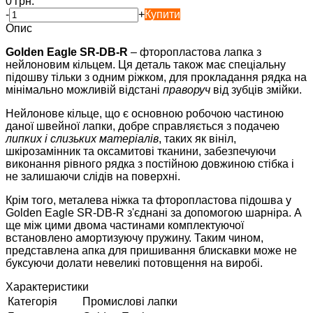
0 грн.
-
+
Купити
Опис
Golden Eagle SR-DB-R
– фторопластова лапка з
нейлоновим кільцем. Ця деталь також має спеціальну
підошву тільки з одним ріжком, для прокладання рядка на
мінімально можливій відстані
праворуч
від зубців змійки.
Нейлонове кільце, що є основною робочою частиною
даної швейної лапки, добре справляється з подачею
липких і слизьких матеріалів
, таких як вініл,
шкірозамінник та оксамитові тканини, забезпечуючи
виконання рівного рядка з постійною довжиною стібка і
не залишаючи слідів на поверхні.
Крім того, металева ніжка та фторопластова підошва у
Golden Eagle SR-DB-R з'єднані за допомогою шарніра. А
ще між цими двома частинами комплектуючої
встановлено амортизуючу пружину. Таким чином,
представлена апка для пришивання блискавки може не
буксуючи долати невеликі потовщення на виробі.
Характеристики
Категорія
Промислові лапки