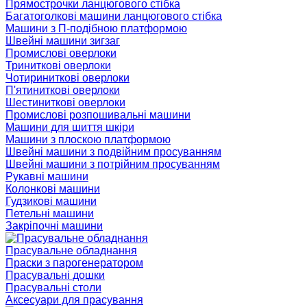
Прямострочки ланцюгового стібка
Багатоголкові машини ланцюгового стібка
Машини з П-подібною платформою
Швейні машини зигзаг
Промислові оверлоки
Триниткові оверлоки
Чотириниткові оверлоки
П'ятиниткові оверлоки
Шестиниткові оверлоки
Промислові розпошивальні машини
Машини для шиття шкіри
Машини з плоскою платформою
Швейні машини з подвійним просуванням
Швейні машини з потрійним просуванням
Рукавні машини
Колонкові машини
Гудзикові машини
Петельні машини
Закріпочні машини
Прасувальне обладнання
Праски з парогенератором
Прасувальні дошки
Прасувальні столи
Аксесуари для прасування