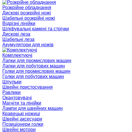
Розкрійне обладнання
Дискові розкрійні ножі
Шабельні розкрійні ножі
Відрізні лінійки
Шліфувальні камені та стрічки
Дискові леза
Шабельні леза
Акумулятори для ножів
Комплектуючі
Лапки для промислових машин
Лапки для побутових машин
Голки для промислових машин
Голки для побутових машин
Шпульки
Швейні пристосування
Равлики
Окантовувачі
Магніти та лінійки
Лампи для швейних машин
Кравецькі ножиці
Швейні аксесуари
Позиціонери голки
Швейні мотори