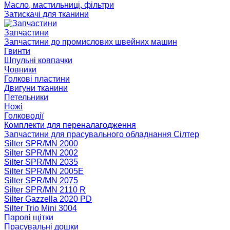
Масло, мастильниці, фільтри
Затискачі для тканини
Запчастини
Запчастини до промислових швейних машин
Гвинти
Шпульні ковпачки
Човники
Голкові пластини
Двигуни тканини
Петельники
Ножі
Голководії
Комплекти для переналагодження
Запчастини для прасувального обладнання Сілтер
Silter SPR/MN 2000
Silter SPR/MN 2002
Silter SPR/MN 2035
Silter SPR/MN 2005E
Silter SPR/MN 2075
Silter SPR/MN 2110 R
Silter Gazzella 2020 PD
Silter Trio Mini 3004
Парові щітки
Прасувальні дошки