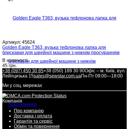
Артикул:
45624
Golden Eagle T363, вузька тефлонова лапка для
блискавки для швейної машини з нижнім просуванням
В наявності
45 грн.
+38 (097) 450 30 85
+38 (050) 189 30 90
Офіс – м. Київ, вул.
Лейпцизька 15
sales@sewstar.com.ua
Пн-Пт 09:00—18:00
Ми у соц. мережах
Компанія
Про компанію
Доставка і оплата
Гарантія та сервіс
Обмін та повернення