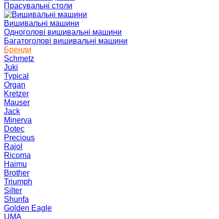
Прасувальні столи
Вишивальні машини
Одноголові вишивальні машини
Багатоголові вишивальні машини
Бренди
Schmetz
Juki
Typical
Organ
Kretzer
Mauser
Jack
Minerva
Dotec
Precious
Rajol
Ricoma
Haimu
Brother
Triumph
Silter
Shunfa
Golden Eagle
UMA