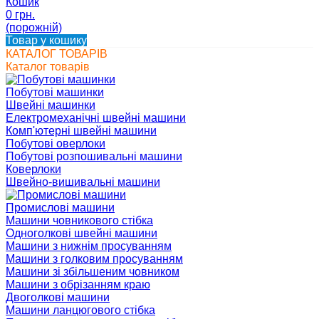
Кошик
0 грн.
(порожній)
Товар у кошику
КАТАЛОГ ТОВАРІВ
Каталог товарів
Побутові машинки
Швейні машинки
Електромеханічні швейні машини
Комп'ютерні швейні машини
Побутові оверлоки
Побутові розпошивальні машини
Коверлоки
Швейно-вишивальні машини
Промислові машини
Машини човникового стібка
Одноголкові швейні машини
Машини з нижнім просуванням
Машини з голковим просуванням
Машини зі збільшеним човником
Машини з обрізанням краю
Двоголкові машини
Машини ланцюгового стібка