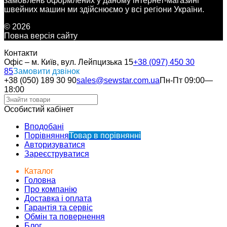
замовлень оформлених у даному інтернет-магазині
швейних машин ми здійснюємо у всі регіони України.
© 2026
Повна версія сайту
Контакти
Офіс – м. Київ, вул. Лейпцизька 15
+38 (097) 450 30
85
Замовити дзвінок
+38 (050) 189 30 90
sales@sewstar.com.ua
Пн-Пт 09:00—
18:00
Особистий кабінет
Вподобані
Порівняння
Товар в порівнянні
Авторизуватися
Зареєструватися
Каталог
Головна
Про компанію
Доставка і оплата
Гарантія та сервіс
Обмін та повернення
Блог