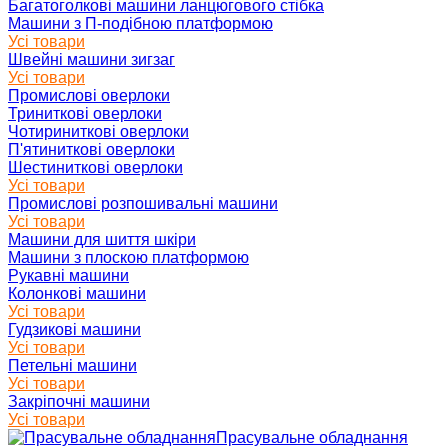
Багатоголкові машини ланцюгового стібка
Машини з П-подібною платформою
Усі товари
Швейні машини зигзаг
Усі товари
Промислові оверлоки
Триниткові оверлоки
Чотириниткові оверлоки
П'ятиниткові оверлоки
Шестиниткові оверлоки
Усі товари
Промислові розпошивальні машини
Усі товари
Машини для шиття шкіри
Машини з плоскою платформою
Рукавні машини
Колонкові машини
Усі товари
Гудзикові машини
Усі товари
Петельні машини
Усі товари
Закріпочні машини
Усі товари
Прасувальне обладнання