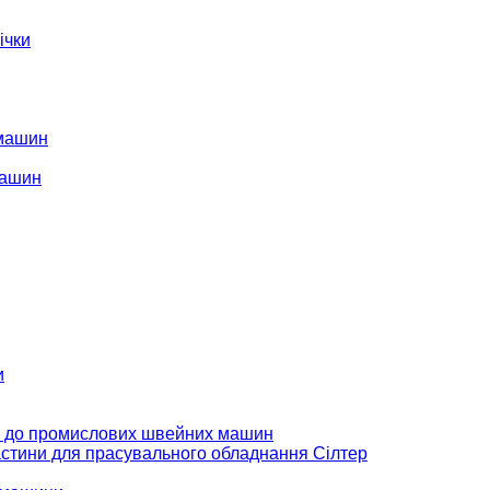
ічки
 машин
машин
и
 до промислових швейних машин
стини для прасувального обладнання Сілтер