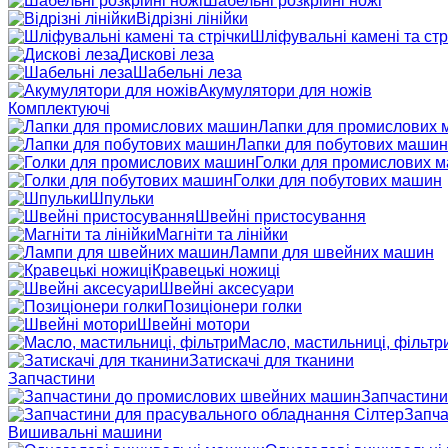
Шабельні розкрійні ножі
Відрізні лінійки
Шліфувальні камені та стр
Дискові леза
Шабельні леза
Акумулятори для ножів
Комплектуючі
Лапки для промислових
Лапки для побутових машин
Голки для промислових 
Голки для побутових машин
Шпульки
Швейні пристосування
Магніти та лінійки
Лампи для швейних машин
Кравецькі ножиці
Швейні аксесуари
Позиціонери голки
Швейні мотори
Масло, мастильниці, фільтр
Затискачі для тканини
Запчастини
Запчастини
Запча
Вишивальні машини