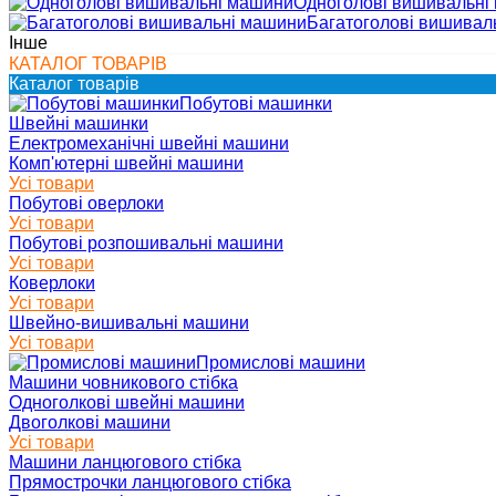
Одноголові вишивальні
Багатоголові вишивал
Інше
КАТАЛОГ ТОВАРІВ
Каталог товарів
Побутові машинки
Швейні машинки
Електромеханічні швейні машини
Комп'ютерні швейні машини
Усі товари
Побутові оверлоки
Усі товари
Побутові розпошивальні машини
Усі товари
Коверлоки
Усі товари
Швейно-вишивальні машини
Усі товари
Промислові машини
Машини човникового стібка
Одноголкові швейні машини
Двоголкові машини
Усі товари
Машини ланцюгового стібка
Прямострочки ланцюгового стібка