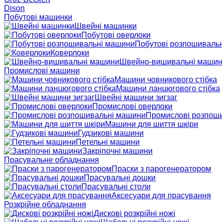
Dison
Побутові машинки
Швейні машинки
Побутові оверлоки
Побутові розпошиваль
Коверлоки
Швейно-вишивальні маши
Промислові машини
Машини човникового стібка
Машини ланцюгового стібка
Швейні машини зигзаг
Промислові оверлоки
Промислові розпош
Машини для шиття шкіри
Гудзикові машини
Петельні машини
Закріпочні машини
Прасувальне обладнання
Праски з парогенератором
Прасувальні дошки
Прасувальні столи
Аксесуари для прасування
Розкрійне обладнання
Дискові розкрійні ножі