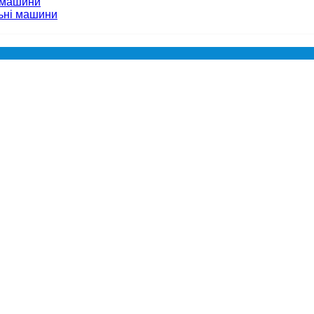
 машини
ьні машини