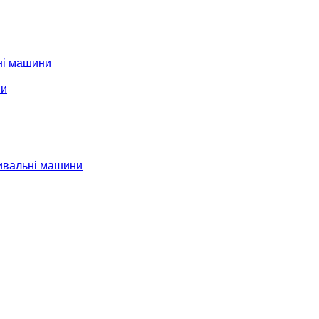
ні машини
ни
ивальні машини