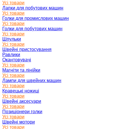
Усі товари
Лапки для побутових машин
Усі товари
Голки для промислових машин
Усі товари
Голки для побутових машин
Усі товари
Шпульки
Усі товари
Швейні пристосування
Равлики
Окантовувачі
Усі товари
Магніти та лінійки
Усі товари
Лампи для швейних машин
Усі товари
Кравецькі ножиці
Усі товари
Швейні аксесуари
Усі товари
Позиціонери голки
Усі товари
Швейні мотори
Усі товари