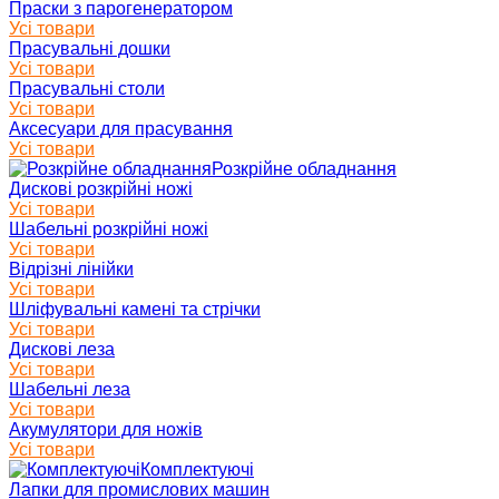
Праски з парогенератором
Усі товари
Прасувальні дошки
Усі товари
Прасувальні столи
Усі товари
Аксесуари для прасування
Усі товари
Розкрійне обладнання
Дискові розкрійні ножі
Усі товари
Шабельні розкрійні ножі
Усі товари
Відрізні лінійки
Усі товари
Шліфувальні камені та стрічки
Усі товари
Дискові леза
Усі товари
Шабельні леза
Усі товари
Акумулятори для ножів
Усі товари
Комплектуючі
Лапки для промислових машин