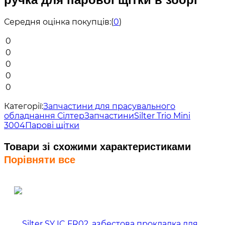
Середня оцінка покупців:
(
0
)
0
0
0
0
0
Категорії:
Запчастини для прасувального
обладнання Сілтер
Запчастини
Silter Trio Mini
3004
Парові щітки
Товари зі схожими характеристиками
Порівняти все