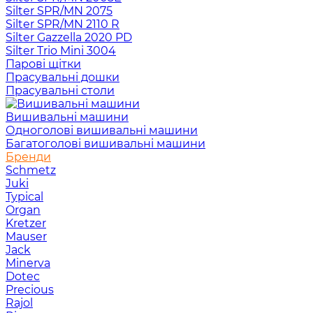
Silter SPR/MN 2075
Silter SPR/MN 2110 R
Silter Gazzella 2020 PD
Silter Trio Mini 3004
Парові щітки
Прасувальні дошки
Прасувальні столи
Вишивальні машини
Одноголові вишивальні машини
Багатоголові вишивальні машини
Бренди
Schmetz
Juki
Typical
Organ
Kretzer
Mauser
Jack
Minerva
Dotec
Precious
Rajol