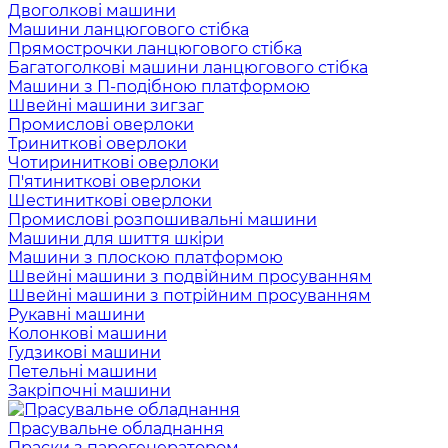
Двоголкові машини
Машини ланцюгового стібка
Прямострочки ланцюгового стібка
Багатоголкові машини ланцюгового стібка
Машини з П-подібною платформою
Швейні машини зигзаг
Промислові оверлоки
Триниткові оверлоки
Чотириниткові оверлоки
П'ятиниткові оверлоки
Шестиниткові оверлоки
Промислові розпошивальні машини
Машини для шиття шкіри
Машини з плоскою платформою
Швейні машини з подвійним просуванням
Швейні машини з потрійним просуванням
Рукавні машини
Колонкові машини
Гудзикові машини
Петельні машини
Закріпочні машини
Прасувальне обладнання
Праски з парогенератором