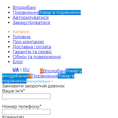
Вподобані
Порівняння
Товар в порівнянні
Авторизуватися
Зареєструватися
Каталог
Головна
Про компанію
Доставка і оплата
Гарантія та сервіс
Обмін та повернення
Блог
|
RU
UA
0
Вподобані
Товар у
вподобаних
0
Порівняння
Товар в
порівнянні
Консультація >
Замовити зворотній дзвінок
Ваше ім'я*
``
Номер телефону*
Коментар