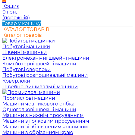
0
Кошик
0 грн.
(порожній)
Товар у кошику
КАТАЛОГ ТОВАРІВ
Каталог товарів
Побутові машинки
Швейні машинки
Електромеханічні швейні машини
Комп'ютерні швейні машини
Побутові оверлоки
Побутові розпошивальні машини
Коверлоки
Швейно-вишивальні машини
Промислові машини
Машини човникового стібка
Одноголкові швейні машини
Машини з нижнім просуванням
Машини з голковим просуванням
Машини зі збільшеним човником
Машини з обрізанням краю