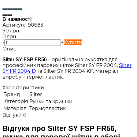
В наявності
Артикул:
190683
90 грн.
0 грн.
-
+
Купити
Опис
– оригінальна рукоятка для
Silter SY FSP FR56
професійних парових щіток Silter SY FR 2004,
Silter
SY FR 2004 D
та Silter SY FR 2004 KF. Матеріал
виробу – термопластик.
Характеристики
Бренд
Silter
Категорія
Ручки та кришки
Матеріал
Термопластик
Відгуки
0
Відгуки про Silter SY FSP FR56,
ручка для парової щітки в зборі