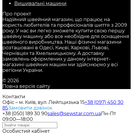
Вишивальні машини
Про проект
Надійний швейний магазин, що працює на
користь любителів та професіоналів шиття з 2009
року. У нас ви легко зможете купити свою першу
швейну машину або все необхідне для оснащення
швейного виробництва. Наші фізичні магазини
розташовані в Одесі, Києві, Харкові, Львові,
Чернівцях та Хмельницькому. А доставку
замовлень оформлених у даному інтернет-
магазині швейних машин ми здійснюємо у всі
регіони України.
© 2026
Повна версія сайту
Контакти
Офіс – м. Київ, вул. Лейпцизька 15
+38 (097) 450 30
85
Замовити дзвінок
+38 (050) 189 30 90
sales@sewstar.com.ua
Пн-Пт
09:00—18:00
Особистий кабінет