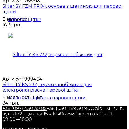
Артикул:
265618
Silter SY FZM FR04, основа з щетиною для парової
щітки
В наявності
473 грн.
Артикул:
999464
Silter TY KS 232, термозапобіжник для
електронагрівача парової щітки
В наявності: 1 шт.
84 грн.
+38 (097) 450 30 85
+38 (050) 189 30 90
Офіс – м. Київ,
вул. Лейпцизька 15
sales@sewstar.com.ua
Пн-Пт
09:00—18:00