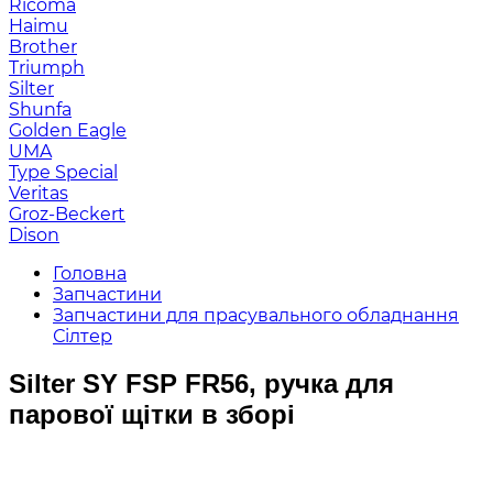
Ricoma
Haimu
Brother
Triumph
Silter
Shunfa
Golden Eagle
UMA
Type Special
Veritas
Groz-Beckert
Dison
Головна
Запчастини
Запчастини для прасувального обладнання
Сілтер
Silter SY FSP FR56, ручка для
парової щітки в зборі