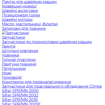
Лампи для швейних машин
Кравецькі ножиці
Швейні аксесуари
Позиціонери голки
Швейні мотори
Масло, мастильниці, фільтри
Затискачі для тканини
Запчастини
Запчастини до промислових швейних машин
Гвинти
Шпульні ковпачки
Човники
Голкові пластини
Двигуни тканини
Петельники
Ножі
Голководії
Комплекти для переналагодження
Запчастини для прасувального обладнання Сілтер
Silter SPR/MN 2000
Silter SPR/MN 2002
Silter SPR/MN 2035
Silter SPR/MN 2005E