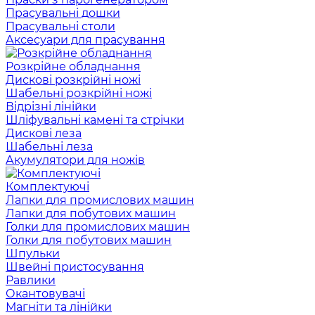
Прасувальні дошки
Прасувальні столи
Аксесуари для прасування
Розкрійне обладнання
Дискові розкрійні ножі
Шабельні розкрійні ножі
Відрізні лінійки
Шліфувальні камені та стрічки
Дискові леза
Шабельні леза
Акумулятори для ножів
Комплектуючі
Лапки для промислових машин
Лапки для побутових машин
Голки для промислових машин
Голки для побутових машин
Шпульки
Швейні пристосування
Равлики
Окантовувачі
Магніти та лінійки