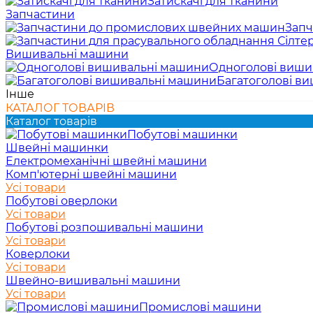
Затискачі для тканини
Запчастини
Запч
Вишивальні машини
Одноголові виши
Багатоголові в
Інше
КАТАЛОГ ТОВАРІВ
Каталог товарів
Побутові машинки
Швейні машинки
Електромеханічні швейні машини
Комп'ютерні швейні машини
Усі товари
Побутові оверлоки
Усі товари
Побутові розпошивальні машини
Усі товари
Коверлоки
Усі товари
Швейно-вишивальні машини
Усі товари
Промислові машини