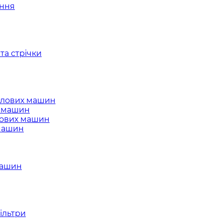
ання
та стрічки
слових машин
х машин
лових машин
 машин
машин
ільтри