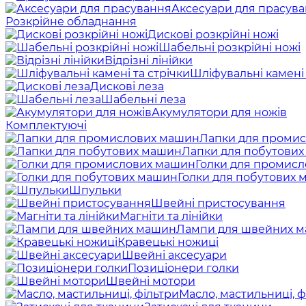
Аксесуари для прасув
Розкрійне обладнання
Дискові розкрійні ножі
Шабельні розкрійні ножі
Відрізні лінійки
Шліфувальні камені 
Дискові леза
Шабельні леза
Акумулятори для ножів
Комплектуючі
Лапки для проми
Лапки для побутови
Голки для промис
Голки для побутових
Шпульки
Швейні пристосування
Магніти та лінійки
Лампи для швейних 
Кравецькі ножиці
Швейні аксесуари
Позиціонери голки
Швейні мотори
Масло, мастильниці, ф