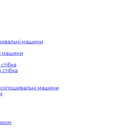
шивальні машини
і машини
стібка
 стібка
розпошивальні машини
и
ором