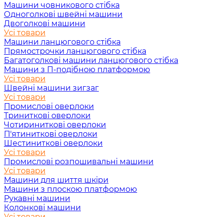
Машини човникового стібка
Одноголкові швейні машини
Двоголкові машини
Усі товари
Машини ланцюгового стібка
Прямострочки ланцюгового стібка
Багатоголкові машини ланцюгового стібка
Машини з П-подібною платформою
Усі товари
Швейні машини зигзаг
Усі товари
Промислові оверлоки
Триниткові оверлоки
Чотириниткові оверлоки
П'ятиниткові оверлоки
Шестиниткові оверлоки
Усі товари
Промислові розпошивальні машини
Усі товари
Машини для шиття шкіри
Машини з плоскою платформою
Рукавні машини
Колонкові машини
Усі товари