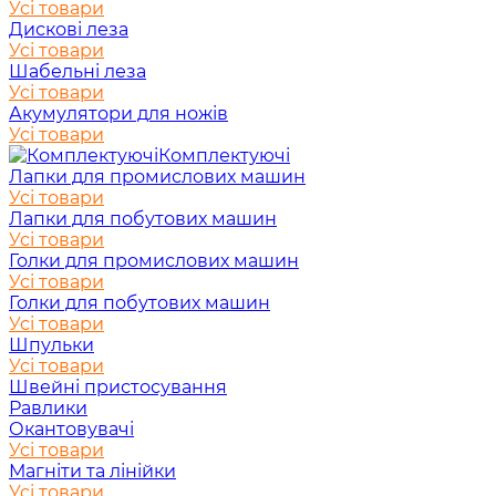
Усі товари
Дискові леза
Усі товари
Шабельні леза
Усі товари
Акумулятори для ножів
Усі товари
Комплектуючі
Лапки для промислових машин
Усі товари
Лапки для побутових машин
Усі товари
Голки для промислових машин
Усі товари
Голки для побутових машин
Усі товари
Шпульки
Усі товари
Швейні пристосування
Равлики
Окантовувачі
Усі товари
Магніти та лінійки
Усі товари