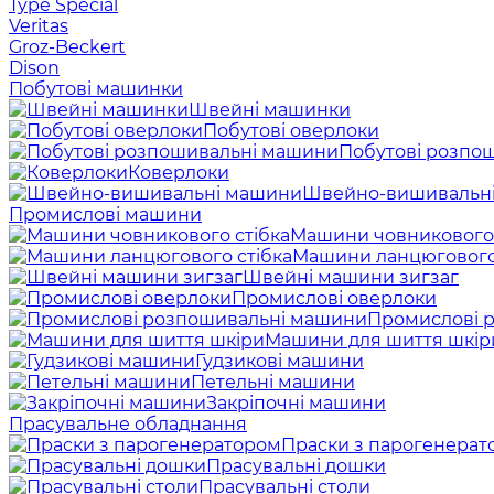
Type Special
Veritas
Groz-Beckert
Dison
Побутові машинки
Швейні машинки
Побутові оверлоки
Побутові розпо
Коверлоки
Швейно-вишивальн
Промислові машини
Машини човникового 
Машини ланцюгового
Швейні машини зигзаг
Промислові оверлоки
Промислові 
Машини для шиття шкір
Гудзикові машини
Петельні машини
Закріпочні машини
Прасувальне обладнання
Праски з парогенерат
Прасувальні дошки
Прасувальні столи