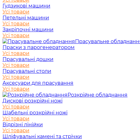
Гудзикові машини
Усі товари
Петельні машини
Усі товари
Закріпочні машини
Усі товари
Прасувальне обладнанн
Праски з парогенератором
Усі товари
Прасувальні дошки
Усі товари
Прасувальні столи
Усі товари
Аксесуари для прасування
Усі товари
Розкрійне обладнання
Дискові розкрійні ножі
Усі товари
Шабельні розкрійні ножі
Усі товари
Відрізні лінійки
Усі товари
Шліфувальні камені та стрічки