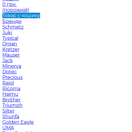
0 грн.
(порожній)
Товар у кошику
Бренди
Schmetz
Juki
Typical
Organ
Kretzer
Mauser
Jack
Minerva
Dotec
Precious
Rajol
Ricoma
Haimu
Brother
Triumph
Silter
Shunfa
Golden Eagle
UMA