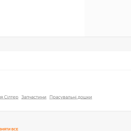
я Сілтер
Запчастини
Прасувальні дошки
ВНЯТИ ВСЕ