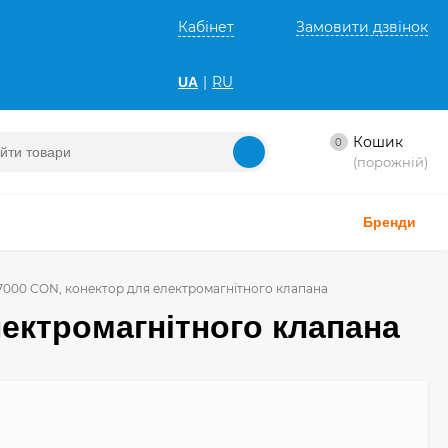
Кабінет
Замовити дзвінок
|
RU
UA
Кошик
0
(порожній)
Бренди
Y 7000 CON, конектор для електромагнітного клапана
електромагнітного клапана