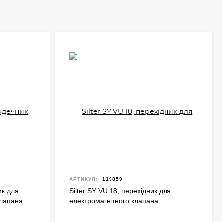
АРТИКУЛ:
119859
ик для
Silter SY VU 18, перехідник для
клапана
електромагнітного клапана