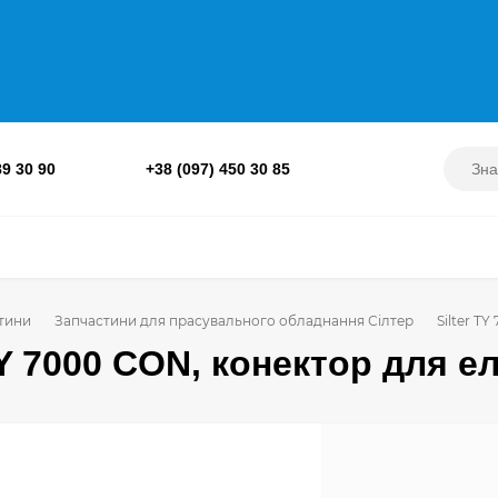
89 30 90
+38 (097) 450 30 85
тини
Запчастини для прасувального обладнання Сілтер
Silter T
TY 7000 CON, конектор для 