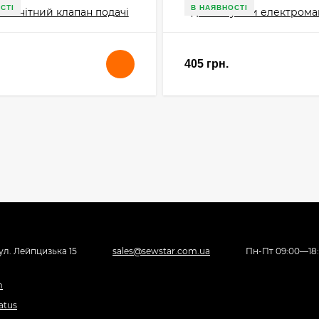
СТІ
В НАЯВНОСТІ
405 грн.
вул. Лейпцизька 15
sales@sewstar.com.ua
Пн-Пт 09:00—18