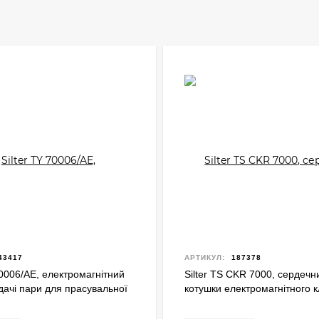
43417
АРТИКУЛ:
187378
70006/AE, електромагнітний
Silter TS CKR 7000, сердечн
дачі пари для прасувальної
котушки електромагнітного 