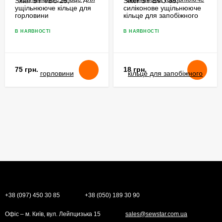
Silter SY VBC 25,
Silter SY EVO 35,
ущільнююче кільце для
силіконове ущільнююче
горловини
кільце для запобіжного
парогенератора
клапана
В НАЯВНОСТІ
В НАЯВНОСТІ
75 грн.
18 грн.
+38 (097) 450 30 85
+38 (050) 189 30 90
Офіс – м. Київ, вул. Лейпцизька 15
sales@sewstar.com.ua