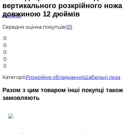
вертикального розкрійного ножа
довжиною 12 дюймів
Середня оцінка покупців:
(
0
)
0
0
0
0
0
Категорії:
Розкрійне обладнання
Шабельні леза
Разом з цим товаром інші покупці також
замовляють