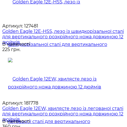
Артикул:
127481
Golden Eagle 12E-HSS, лезо із швидкорізальної сталі
для вертикального розкрійного ножа довжиною 12
дюймів
В наявності
225 грн.
Артикул:
181778
Golden Eagle 12EW, хвилясте лезо із легованої сталі
для вертикального розкрійного ножа довжиною 12
дюймів
В наявності
360 грн.