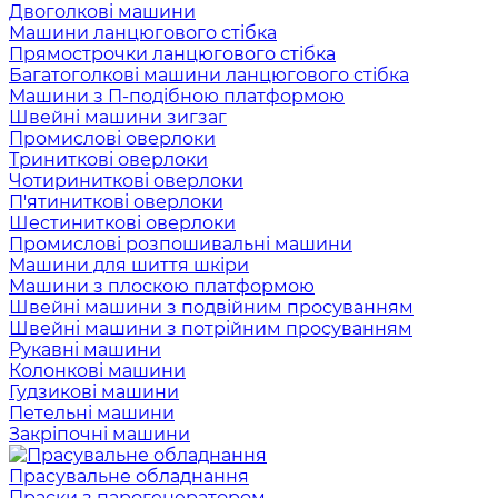
Двоголкові машини
Машини ланцюгового стібка
Прямострочки ланцюгового стібка
Багатоголкові машини ланцюгового стібка
Машини з П-подібною платформою
Швейні машини зигзаг
Промислові оверлоки
Триниткові оверлоки
Чотириниткові оверлоки
П'ятиниткові оверлоки
Шестиниткові оверлоки
Промислові розпошивальні машини
Машини для шиття шкіри
Машини з плоскою платформою
Швейні машини з подвійним просуванням
Швейні машини з потрійним просуванням
Рукавні машини
Колонкові машини
Гудзикові машини
Петельні машини
Закріпочні машини
Прасувальне обладнання
Праски з парогенератором