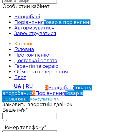
Особистий кабінет
Вподобані
Порівняння
Товар в порівнянні
Авторизуватися
Зареєструватися
Каталог
Головна
Про компанію
Доставка і оплата
Гарантія та сервіс
Обмін та повернення
Блог
|
RU
UA
0
Вподобані
Товар у
вподобаних
0
Порівняння
Товар в
порівнянні
Консультація >
Замовити зворотній дзвінок
Ваше ім'я*
``
Номер телефону*