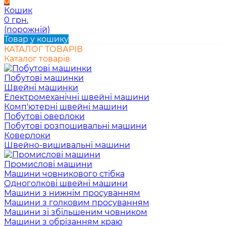
0
Кошик
0 грн.
(порожній)
Товар у кошику
КАТАЛОГ ТОВАРІВ
Каталог товарів
Побутові машинки
Швейні машинки
Електромеханічні швейні машини
Комп'ютерні швейні машини
Побутові оверлоки
Побутові розпошивальні машини
Коверлоки
Швейно-вишивальні машини
Промислові машини
Машини човникового стібка
Одноголкові швейні машини
Машини з нижнім просуванням
Машини з голковим просуванням
Машини зі збільшеним човником
Машини з обрізанням краю