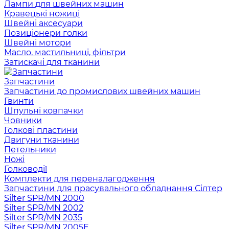
Лампи для швейних машин
Кравецькі ножиці
Швейні аксесуари
Позиціонери голки
Швейні мотори
Масло, мастильниці, фільтри
Затискачі для тканини
Запчастини
Запчастини до промислових швейних машин
Гвинти
Шпульні ковпачки
Човники
Голкові пластини
Двигуни тканини
Петельники
Ножі
Голководії
Комплекти для переналагодження
Запчастини для прасувального обладнання Сілтер
Silter SPR/MN 2000
Silter SPR/MN 2002
Silter SPR/MN 2035
Silter SPR/MN 2005E