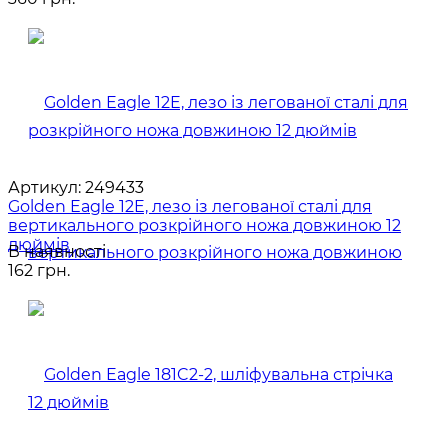
Артикул:
249433
Golden Eagle 12E, лезо із легованої сталі для
вертикального розкрійного ножа довжиною 12
дюймів
В наявності
162 грн.