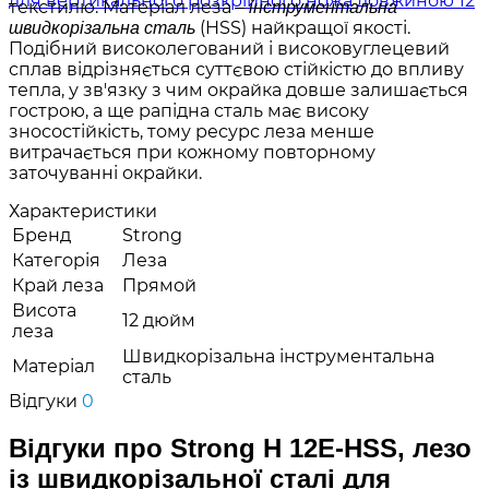
текстилю. Матеріал леза –
інструментальна
(HSS) найкращої якості.
швидкорізальна сталь
Подібний високолегований і високовуглецевий
сплав відрізняється суттєвою стійкістю до впливу
тепла, у зв'язку з чим окрайка довше залишається
гострою, а ще рапідна сталь має високу
зносостійкість, тому ресурс леза менше
витрачається при кожному повторному
заточуванні окрайки.
Характеристики
Бренд
Strong
Категорія
Леза
Край леза
Прямой
Висота
12 дюйм
леза
Швидкорізальна інструментальна
Матеріал
сталь
Відгуки
0
Відгуки про Strong H 12E-HSS, лезо
із швидкорізальної сталі для