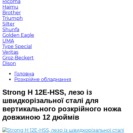
Ricoma
Haimu
Brother
Triumph
Silter
Shunfa
Golden Eagle
UMA
Type Special
Veritas
Groz-Beckert
Dison
Головна
Розкрійне обладнання
Strong H 12E-HSS, лезо із
швидкорізальної сталі для
вертикального розкрійного ножа
довжиною 12 дюймів