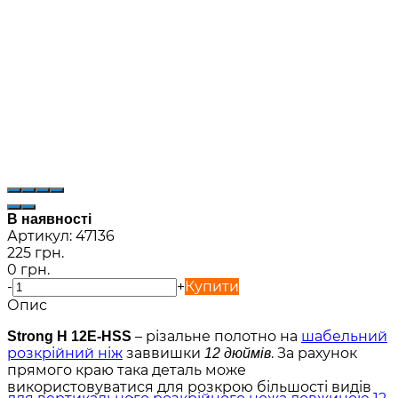
В наявності
Артикул:
47136
225 грн.
0 грн.
-
+
Купити
Опис
– різальне полотно на
шабельний
Strong H 12E-HSS
розкрійний ніж
заввишки
. За рахунок
12 дюймів
прямого краю така деталь може
використовуватися для розкрою більшості видів