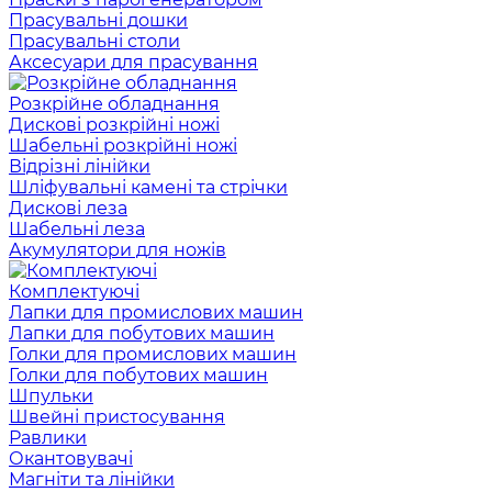
Прасувальні дошки
Прасувальні столи
Аксесуари для прасування
Розкрійне обладнання
Дискові розкрійні ножі
Шабельні розкрійні ножі
Відрізні лінійки
Шліфувальні камені та стрічки
Дискові леза
Шабельні леза
Акумулятори для ножів
Комплектуючі
Лапки для промислових машин
Лапки для побутових машин
Голки для промислових машин
Голки для побутових машин
Шпульки
Швейні пристосування
Равлики
Окантовувачі
Магніти та лінійки