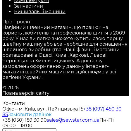
Комплектуючі
Запчастини
Вишивальні машини
Про проект
Надійний швейний магазин, що працює на
користь любителів та професіоналів шиття з 2009
року. У нас ви легко зможете купити свою першу
швейну машину або все необхідне для оснащення
швейного виробництва. Наші фізичні магазини
розташовані в Одесі, Києві, Харкові, Львові,
Чернівцях та Хмельницькому. А доставку
замовлень оформлених у даному інтернет-
магазині швейних машин ми здійснюємо у всі
регіони України.
© 2026
Повна версія сайту
Контакти
Офіс – м. Київ, вул. Лейпцизька 15
+38 (097) 450 30
85
Замовити дзвінок
+38 (050) 189 30 90
sales@sewstar.com.ua
Пн-Пт
09:00—18:00