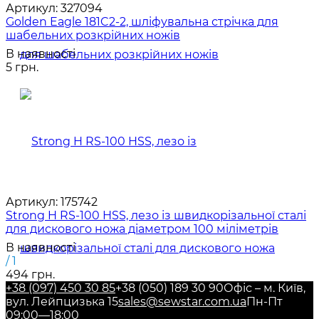
Артикул:
327094
Golden Eagle 181C2-2, шліфувальна стрічка для
шабельних розкрійних ножів
В наявності
5 грн.
Артикул:
175742
Strong H RS-100 HSS, лезо із швидкорізальної сталі
для дискового ножа діаметром 100 міліметрів
В наявності
/ 1
494 грн.
+38 (097) 450 30 85
+38 (050) 189 30 90
Офіс – м. Київ,
вул. Лейпцизька 15
sales@sewstar.com.ua
Пн-Пт
09:00—18:00