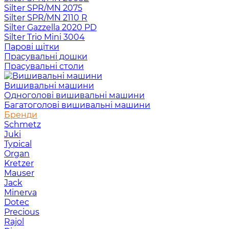
Silter SPR/MN 2075
Silter SPR/MN 2110 R
Silter Gazzella 2020 PD
Silter Trio Mini 3004
Парові щітки
Прасувальні дошки
Прасувальні столи
Вишивальні машини
Одноголові вишивальні машини
Багатоголові вишивальні машини
Бренди
Schmetz
Juki
Typical
Organ
Kretzer
Mauser
Jack
Minerva
Dotec
Precious
Rajol