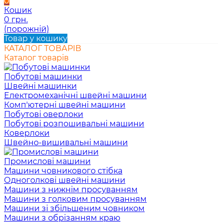
0
Кошик
0 грн.
(порожній)
Товар у кошику
КАТАЛОГ ТОВАРІВ
Каталог товарів
Побутові машинки
Швейні машинки
Електромеханічні швейні машини
Комп'ютерні швейні машини
Побутові оверлоки
Побутові розпошивальні машини
Коверлоки
Швейно-вишивальні машини
Промислові машини
Машини човникового стібка
Одноголкові швейні машини
Машини з нижнім просуванням
Машини з голковим просуванням
Машини зі збільшеним човником
Машини з обрізанням краю