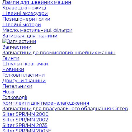
Лампи для швейних машин
Кравецькі ножиці
Швейні аксесуари
Позиціонери голки
Швейні мотори
Масло, мастильниці, фільтри
Затискачі для тканини
Запчастини
Запчастини до промислових швейних машин
Гвинти
Шпульні ковпачки
Човники
Голкові пластини
Двигуни тканини
Петельники
Ножі
Голководії
Комплекти для переналагодження
Запчастини для прасувального обладнання Сілтер
Silter SPR/MN 2000
Silter SPR/MN 2002
Silter SPR/MN 2035
Silter SPR/MN 2005E