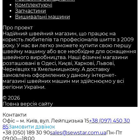
Комплектуючі
Запчастини
Вишивальні машини
Про проект
Надійний швейний магазин, що працює на
користь любителів та професіоналів шиття з 2009
року. У нас ви легко зможете купити свою першу
швейну машину або все необхідне для оснащення
швейного виробництва. Наші фізичні магазини
розташовані в Одесі, Києві, Харкові, Львові,
Чернівцях та Хмельницькому. А доставку
замовлень оформлених у даному інтернет-
магазині швейних машин ми здійснюємо у всі
регіони України.
© 2026
Повна версія сайту
Контакти
Офіс – м. Київ, вул. Лейпцизька 15
+38 (097) 450 30
85
Замовити дзвінок
+38 (050) 189 30 90
sales@sewstar.com.ua
Пн-Пт
09:00—18:00