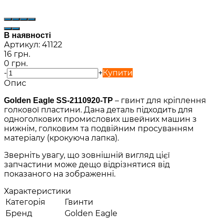
В наявності
Артикул:
41122
16 грн.
0 грн.
-
+
Купити
Опис
– гвинт для кріплення
Golden Eagle SS-2110920-TP
голкової пластини. Дана деталь підходить для
одноголкових промислових швейних машин з
нижнім, голковим та подвійним просуванням
матеріалу (крокуюча лапка).
Зверніть увагу, що зовнішній вигляд цієї
запчастини може дещо відрізнятися від
показаного на зображенні.
Характеристики
Категорія
Гвинти
Бренд
Golden Eagle