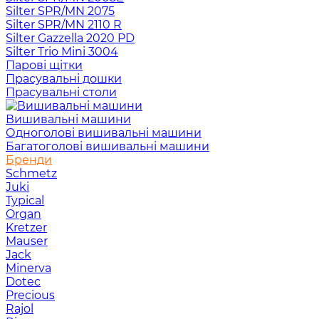
Silter SPR/MN 2075
Silter SPR/MN 2110 R
Silter Gazzella 2020 PD
Silter Trio Mini 3004
Парові щітки
Прасувальні дошки
Прасувальні столи
Вишивальні машини
Одноголові вишивальні машини
Багатоголові вишивальні машини
Бренди
Schmetz
Juki
Typical
Organ
Kretzer
Mauser
Jack
Minerva
Dotec
Precious
Rajol