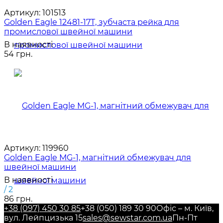
Артикул:
101513
Golden Eagle 12481-17T, зубчаста рейка для
промислової швейної машини
В наявності
54 грн.
Артикул:
119960
Golden Eagle MG-1, магнітний обмежувач для
швейної машини
В наявності
/ 2
86 грн.
+38 (097) 450 30 85
+38 (050) 189 30 90
Офіс – м. Київ,
вул. Лейпцизька 15
sales@sewstar.com.ua
Пн-Пт