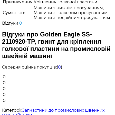
Призначення
Кріплення голкової пластини
Машини з нижнім просуванням,
Сумісність
Машини з голковим просуванням,
Машини з подвійним просуванням
Відгуки
0
Відгуки про Golden Eagle SS-
2110920-TP, гвинт для кріплення
голкової пластини на промисловій
швейній машині
Середня оцінка покупців:
(
0
)
0
0
0
0
0
Категорії:
Запчастини до промислових швейних