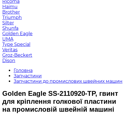
Ricoma
Haimu
Brother
Triumph
Silter
Shunfa
Golden Eagle
UMA
Type Special
Veritas
Groz-Beckert
Dison
Головна
Запчастини
Запчастини до промислових швейних машин
Golden Eagle SS-2110920-TP, гвинт
для кріплення голкової пластини
на промисловій швейній машині