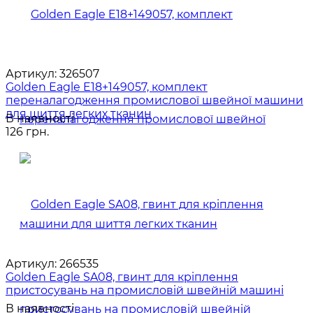
Артикул:
326507
Golden Eagle E18+149057, комплект
переналагодження промислової швейної машини
для шиття легких тканин
В наявності
126 грн.
Артикул:
266535
Golden Eagle SA08, гвинт для кріплення
пристосувань на промисловій швейній машині
В наявності