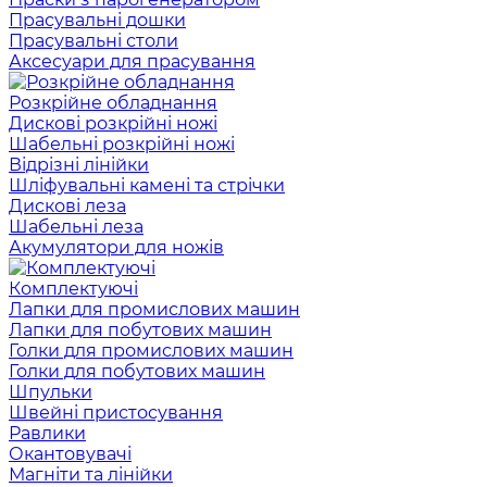
Прасувальні дошки
Прасувальні столи
Аксесуари для прасування
Розкрійне обладнання
Дискові розкрійні ножі
Шабельні розкрійні ножі
Відрізні лінійки
Шліфувальні камені та стрічки
Дискові леза
Шабельні леза
Акумулятори для ножів
Комплектуючі
Лапки для промислових машин
Лапки для побутових машин
Голки для промислових машин
Голки для побутових машин
Шпульки
Швейні пристосування
Равлики
Окантовувачі
Магніти та лінійки