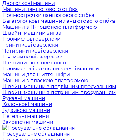
Двоголкові машини
Машини ланцюгового стібка
Прямострочки ланцюгового стібка
Багатоголкові машини ланцюгового стібка
Машини з П-подібною платформою
Швейні машини зигзаг
Промислові оверлоки
Триниткові оверлоки
Чотириниткові оверлоки
П'ятиниткові оверлоки
Шестиниткові оверлоки
Промислові розпошивальні машини
Машини для шиття шкіри
Машини з плоскою платформою
Швейні машини з подвійним просуванням
Швейні машини з потрійним просуванням
Рукавні машини
Колонкові машини
Гудзикові машини
Петельні машини
Закріпочні машини
Прасувальне обладнання
Праски з парогенератором