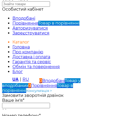
Особистий кабінет
Вподобані
Порівняння
Товар в порівнянні
Авторизуватися
Зареєструватися
Каталог
Головна
Про компанію
Доставка і оплата
Гарантія та сервіс
Обмін та повернення
Блог
|
RU
UA
0
Вподобані
Товар у
вподобаних
0
Порівняння
Товар в
порівнянні
Консультація >
Замовити зворотній дзвінок
Ваше ім'я*
``
Номер телефону*