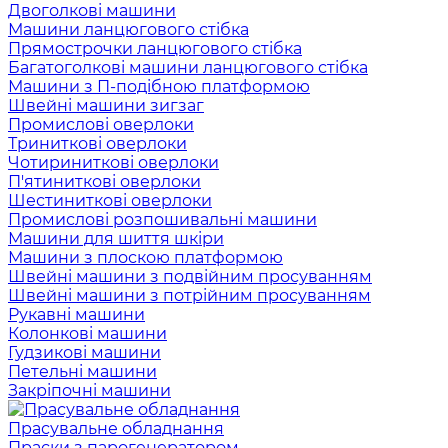
Двоголкові машини
Машини ланцюгового стібка
Прямострочки ланцюгового стібка
Багатоголкові машини ланцюгового стібка
Машини з П-подібною платформою
Швейні машини зигзаг
Промислові оверлоки
Триниткові оверлоки
Чотириниткові оверлоки
П'ятиниткові оверлоки
Шестиниткові оверлоки
Промислові розпошивальні машини
Машини для шиття шкіри
Машини з плоскою платформою
Швейні машини з подвійним просуванням
Швейні машини з потрійним просуванням
Рукавні машини
Колонкові машини
Гудзикові машини
Петельні машини
Закріпочні машини
Прасувальне обладнання
Праски з парогенератором