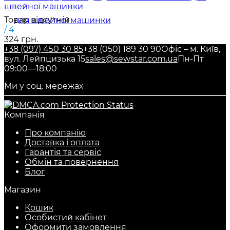
швейної машинки
Товар відсутній
/ 4
324 грн.
+38 (097) 450 30 85
+38 (050) 189 30 90
Офіс – м. Київ,
вул. Лейпцизька 15
sales@sewstar.com.ua
Пн-Пт
09:00—18:00
Ми у соц. мережах
Компанія
Про компанію
Доставка і оплата
Гарантія та сервіс
Обмін та повернення
Блог
Магазин
Кошик
Особистий кабінет
Оформити замовлення