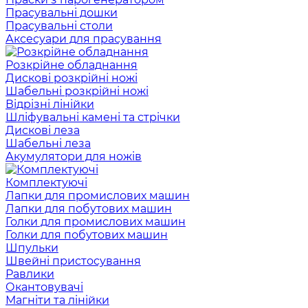
Прасувальні дошки
Прасувальні столи
Аксесуари для прасування
Розкрійне обладнання
Дискові розкрійні ножі
Шабельні розкрійні ножі
Відрізні лінійки
Шліфувальні камені та стрічки
Дискові леза
Шабельні леза
Акумулятори для ножів
Комплектуючі
Лапки для промислових машин
Лапки для побутових машин
Голки для промислових машин
Голки для побутових машин
Шпульки
Швейні пристосування
Равлики
Окантовувачі
Магніти та лінійки