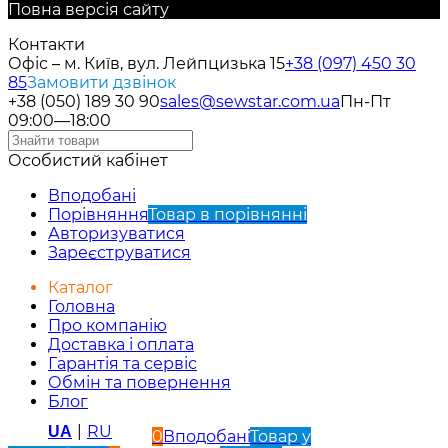
Повна версія сайту
Контакти
Офіс – м. Київ, вул. Лейпцизька 15
+38 (097) 450 30
85
Замовити дзвінок
+38 (050) 189 30 90
sales@sewstar.com.ua
Пн-Пт
09:00—18:00
Особистий кабінет
Вподобані
Порівняння
Товар в порівнянні
Авторизуватися
Зареєструватися
Каталог
Головна
Про компанію
Доставка і оплата
Гарантія та сервіс
Обмін та повернення
Блог
|
RU
UA
0
Вподобані
Товар у