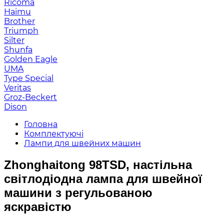
Ricoma
Haimu
Brother
Triumph
Silter
Shunfa
Golden Eagle
UMA
Type Special
Veritas
Groz-Beckert
Dison
Головна
Комплектуючі
Лампи для швейних машин
Zhonghaitong 98TSD, настільна
світлодіодна лампа для швейної
машини з регульованою
яскравістю