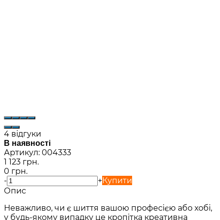
4 відгуки
В наявності
Артикул:
004333
1 123 грн.
0 грн.
-
+
Купити
Опис
Неважливо, чи є шиття вашою професією або хобі,
у будь-якому випадку це кропітка креативна