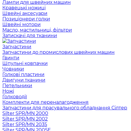
Лампи для швейних машин
Кравецькі ножиці
Швейні аксесуари
Позиціонери голки
Швейні мотори
Масло, мастильниці, фільтри
Затискачі для тканини
Запчастини
Запчастини до промислових швейних машин
Гвинти
Шпульні ковпачки
Човники
Голкові пластини
Двигуни тканини
Петельники
Ножі
Голководії
Комплекти для переналагодження
Запчастини для прасувального обладнання Сілтер
Silter SPR/MN 2000
Silter SPR/MN 2002
Silter SPR/MN 2035
Silter SPR/MN 2005E