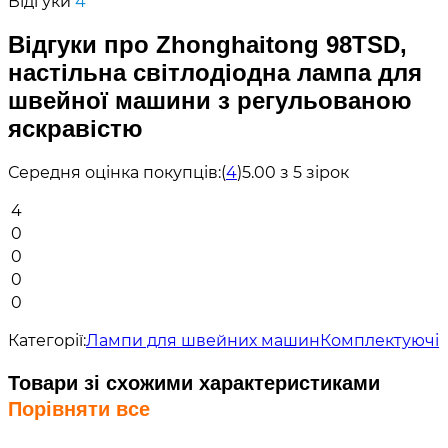
Відгуки
4
Відгуки про Zhonghaitong 98TSD,
настільна світлодіодна лампа для
швейної машини з регульованою
яскравістю
Середня оцінка покупців:
(
4
)
5.00 з 5 зірок
4
0
0
0
0
Категорії:
Лампи для швейних машин
Комплектуючі
Товари зі схожими характеристиками
Порівняти все