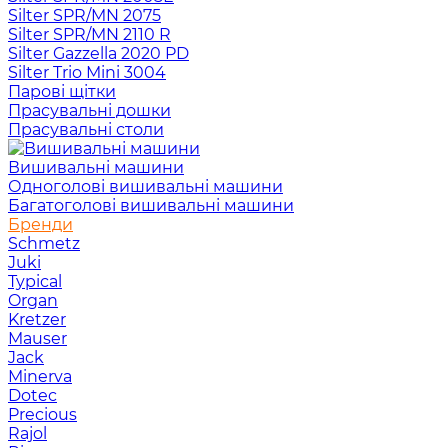
Silter SPR/MN 2075
Silter SPR/MN 2110 R
Silter Gazzella 2020 PD
Silter Trio Mini 3004
Парові щітки
Прасувальні дошки
Прасувальні столи
Вишивальні машини
Одноголові вишивальні машини
Багатоголові вишивальні машини
Бренди
Schmetz
Juki
Typical
Organ
Kretzer
Mauser
Jack
Minerva
Dotec
Precious
Rajol