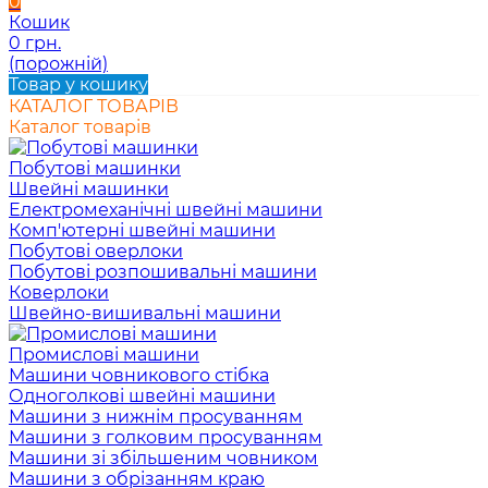
0
Кошик
0 грн.
(порожній)
Товар у кошику
КАТАЛОГ ТОВАРІВ
Каталог товарів
Побутові машинки
Швейні машинки
Електромеханічні швейні машини
Комп'ютерні швейні машини
Побутові оверлоки
Побутові розпошивальні машини
Коверлоки
Швейно-вишивальні машини
Промислові машини
Машини човникового стібка
Одноголкові швейні машини
Машини з нижнім просуванням
Машини з голковим просуванням
Машини зі збільшеним човником
Машини з обрізанням краю