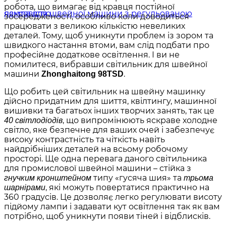
робота, що вимагає від кравця постійної
зосередженості, особливо коли доводиться
працювати з великою кількістю невеликих
деталей. Тому, щоб уникнути проблем із зором та
швидкого настання втоми, вам слід подбати про
професійне додаткове освітлення. І ви не
помилитеся, вибравши світильник для швейної
машини
.
Zhonghaitong 98TSD
Що робить цей світильник на швейну машинку
дійсно придатним для шиття, квілтингу, машинної
вишивки та багатьох інших творчих занять, так це
, що випромінюють яскраве холодне
40 світлодіодів
світло, яке безпечне для ваших очей і забезпечує
високу контрастність та чіткість навіть
найдрібніших деталей на всьому робочому
просторі. Ще одна перевага даного світильника
для промислової швейної машини – стійка з
типу «гусяча шия» та
гнучким кронштейном
трьома
, які можуть повертатися практично на
шарнірами
360 градусів. Це дозволяє легко регулювати висоту
підйому лампи і задавати кут освітлення так як вам
потрібно, щоб уникнути появи тіней і відблисків.