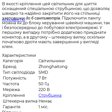
В якості кріплення цей світильник для шиття
оснащений спеціальною струбциною, що дозволяє
швидко та надійно закріпити його на стільниці
завтовшки
. Підключити лампу
до 6 сантиметрів
можна як до блоку керування швейної машини, так
і безпосередньо до побутової електромережі. У
першому випадку потрібно додатково приєднати
конектор, а в другому – штекерну вилку, оскільки
початково дроти мають завершення у вигляді
клем.
Характеристики
Категорія
Світильники
Бренд
Zhonghaitong
Тип світлодіода
SMD
Потужність
7 Вт
Частота
50 Гц
Мережа
220 В
Кріплення
Струбцина
Штекерна вилка
Немає
Гарантія
1 міс.