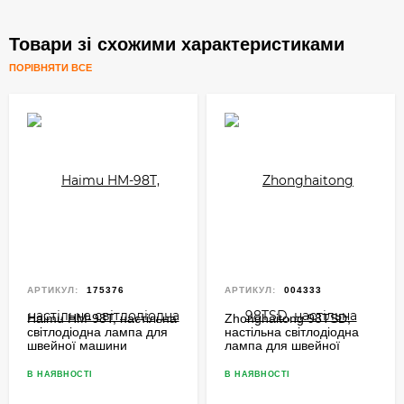
Товари зі схожими характеристиками
ПОРІВНЯТИ ВСЕ
АРТИКУЛ:
175376
АРТИКУЛ:
004333
Haimu HM-98T, настільна
Zhonghaitong 98TSD,
світлодіодна лампа для
настільна світлодіодна
швейної машини
лампа для швейної
машини з регульованою
яскравістю
В НАЯВНОСТІ
В НАЯВНОСТІ