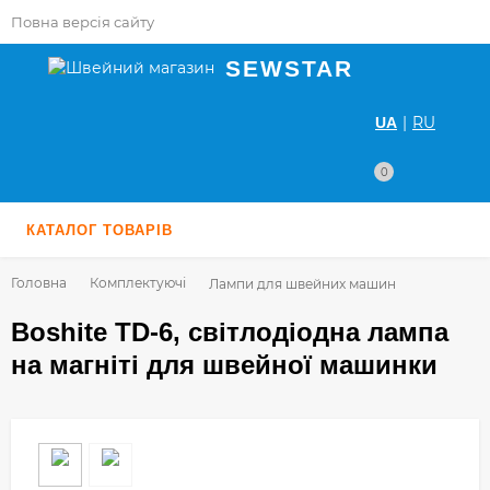
Повна версія сайту
SEWSTAR
|
RU
UA
0
КАТАЛОГ ТОВАРІВ
Головна
Комплектуючі
Лампи для швейних машин
Boshite TD-6, світлодіодна лампа
на магніті для швейної машинки