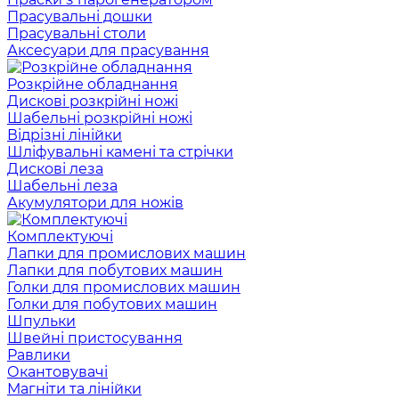
Прасувальні дошки
Прасувальні столи
Аксесуари для прасування
Розкрійне обладнання
Дискові розкрійні ножі
Шабельні розкрійні ножі
Відрізні лінійки
Шліфувальні камені та стрічки
Дискові леза
Шабельні леза
Акумулятори для ножів
Комплектуючі
Лапки для промислових машин
Лапки для побутових машин
Голки для промислових машин
Голки для побутових машин
Шпульки
Швейні пристосування
Равлики
Окантовувачі
Магніти та лінійки