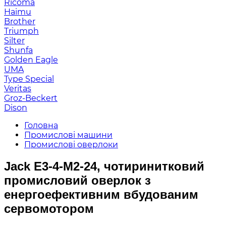
Ricoma
Haimu
Brother
Triumph
Silter
Shunfa
Golden Eagle
UMA
Type Special
Veritas
Groz-Beckert
Dison
Головна
Промислові машини
Промислові оверлоки
Jack E3-4-M2-24, чотиринитковий
промисловий оверлок з
енергоефективним вбудованим
сервомотором