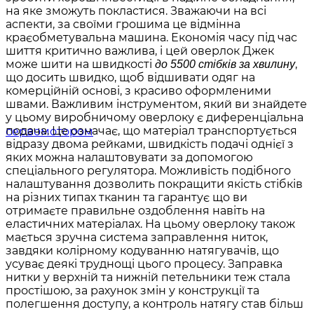
на яке зможуть покластися. Зважаючи на всі
аспекти, за своїми грошима це відмінна
краєобметувальна машина. Економія часу під час
шиття критично важлива, і цей оверлок Джек
може шити на швидкості
,
до 5500 стібків за хвилину
що досить швидко, щоб відшивати одяг на
комерційній основі, з красиво оформленими
швами. Важливим інструментом, який ви знайдете
у цьому виробничому оверлоку є диференціальна
подача. Це означає, що матеріал транспортується
відразу двома рейками, швидкість подачі однієї з
яких можна налаштовувати за допомогою
спеціального регулятора. Можливість подібного
налаштування дозволить покращити якість стібків
на різних типах тканин та гарантує що ви
отримаєте правильне оздоблення навіть на
еластичних матеріалах. На цьому оверлоку також
мається зручна система заправлення ниток,
завдяки колірному кодуванню натягувачів, що
усуває деякі труднощі цього процесу. Заправка
нитки у верхній та нижній петельники теж стала
простішою, за рахунок змін у конструкції та
полегшення доступу, а контроль натягу став більш