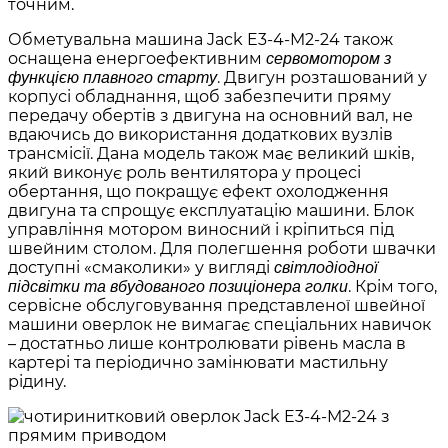
точним.
Обметувальна машина Jack E3-4-M2-24 також
оснащена енергоефективним
сервомотором з
. Двигун розташований у
функцією плавного старту
корпусі обладнання, щоб забезпечити пряму
передачу обертів з двигуна на основний вал, не
вдаючись до використання додаткових вузлів
трансмісії. Дана модель також має великий шків,
який виконує роль вентилятора у процесі
обертання, що покращує ефект охолодження
двигуна та спрощує експлуатацію машини. Блок
управління мотором виносний і кріпиться під
швейним столом. Для полегшення роботи швачки
доступні «смаколики» у вигляді
світлодіодної
. Крім того,
підсвітки та вбудованого позиціонера голки
сервісне обслуговування представленої швейної
машини оверлок не вимагає спеціальних навичок
– достатньо лише контролювати рівень масла в
картері та періодично замінювати мастильну
рідину.