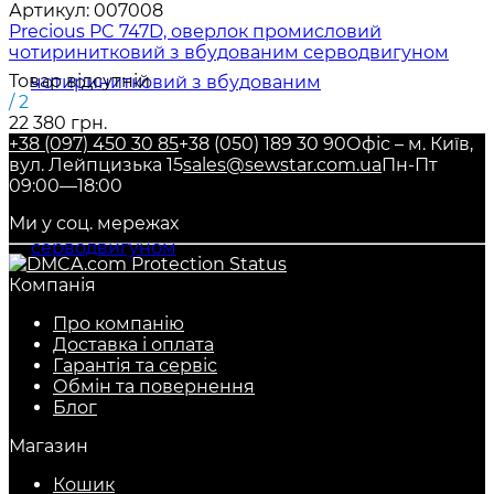
Артикул:
007008
Precious PC 747D, оверлок промисловий
чотиринитковий з вбудованим серводвигуном
Товар відсутній
/ 2
22 380 грн.
+38 (097) 450 30 85
+38 (050) 189 30 90
Офіс – м. Київ,
вул. Лейпцизька 15
sales@sewstar.com.ua
Пн-Пт
09:00—18:00
Ми у соц. мережах
Компанія
Про компанію
Доставка і оплата
Гарантія та сервіс
Обмін та повернення
Блог
Магазин
Кошик