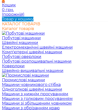
0
Кошик
0 грн.
(порожній)
Товар у кошику
КАТАЛОГ ТОВАРІВ
Каталог товарів
Побутові машинки
Швейні машинки
Електромеханічні швейні машини
Комп'ютерні швейні машини
Побутові оверлоки
Побутові розпошивальні машини
Коверлоки
Швейно-вишивальні машини
Промислові машини
Машини човникового стібка
Одноголкові швейні машини
Машини з нижнім просуванням
Машини з голковим просуванням
Машини зі збільшеним човником
Машини з обрізанням краю