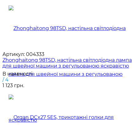
Артикул:
004333
Zhonghaitong 98TSD, настільна світлодіодна лампа
для швейної машини з регульованою яскравістю
В наявності
/ 4
1 123 грн.