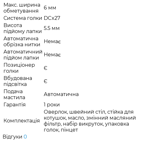
Макс. ширина
6 мм
обметування
Система голки
DCx27
Висота
5.5 мм
підйому лапки
Автоматична
Немає
обрізка нитки
Автоматичний
Немає
підйом лапки
Позиціонер
Є
голки
Вбудована
Є
підсвітка
Подача
Автоматична
мастила
Гарантія
1 роки
Оверлок, швейний стіл, стійка для
котушок, масло, змінний масляний
Комплектація
фільтр, набір викруток, упаковка
голок, пінцет
Відгуки
0