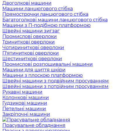
Двоголкові машини
Машини ланцюгового стібка
Прямострочки ланцюгового стібка
Багатоголкові машини ланцюгового стібка
Машини з П-подібною платформою
Швейні машини зигзаг
Промислові оверлоки
Триниткові оверлоки
Чотириниткові оверлоки
П'ятиниткові оверлоки
Шестиниткові оверлоки
Промислові розпошивальні машини
Машини для шиття шкіри
Машини з плоскою платформою
Швейні машини з подвійним просуванням
Швейні машини з потрійним просуванням
Рукавні машини
Колонкові машини
Гудзикові машини
Петельні машини
Закріпочні машини
Прасувальне обладнання
Праски з парогенератором