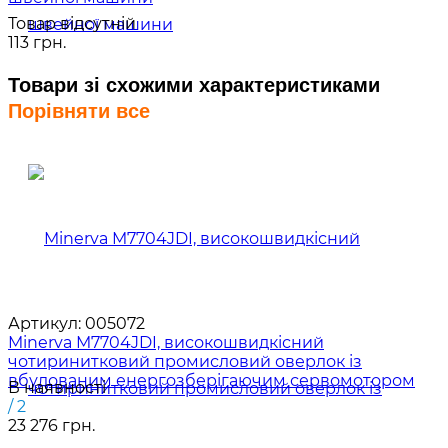
Товар відсутній
113 грн.
Товари зі схожими характеристиками
Порівняти все
Артикул:
005072
Minerva M7704JDI, високошвидкісний
чотиринитковий промисловий оверлок із
вбудованим енергозберігаючим сервомотором
В наявності
/ 2
23 276 грн.