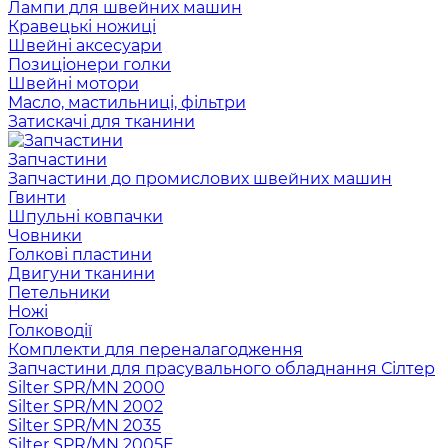
Лампи для швейних машин
Кравецькі ножиці
Швейні аксесуари
Позиціонери голки
Швейні мотори
Масло, мастильниці, фільтри
Затискачі для тканини
Запчастини
Запчастини до промислових швейних машин
Гвинти
Шпульні ковпачки
Човники
Голкові пластини
Двигуни тканини
Петельники
Ножі
Голководії
Комплекти для переналагодження
Запчастини для прасувального обладнання Сілтер
Silter SPR/MN 2000
Silter SPR/MN 2002
Silter SPR/MN 2035
Silter SPR/MN 2005E