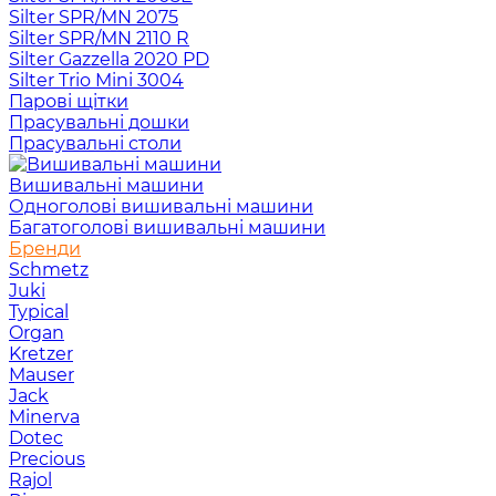
Silter SPR/MN 2075
Silter SPR/MN 2110 R
Silter Gazzella 2020 PD
Silter Trio Mini 3004
Парові щітки
Прасувальні дошки
Прасувальні столи
Вишивальні машини
Одноголові вишивальні машини
Багатоголові вишивальні машини
Бренди
Schmetz
Juki
Typical
Organ
Kretzer
Mauser
Jack
Minerva
Dotec
Precious
Rajol