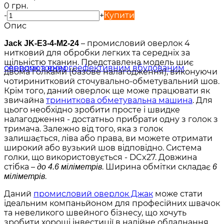
0 грн.
-
+
Купити
Опис
– промисловий оверлок 4
Jack JK-E3-4-M2-24
нитковий для обробки легких та середніх за
щільністю тканин. Представлена модель шиє
двома голками (базове налагодження), виконуючи
чотиринитковий сточувально-обметувальний шов.
Крім того, даний оверлок ще може працювати як
звичайна
триниткова обметувальна машина
. Для
цього необхідно зробити просте і швидке
налагодження - достатньо прибрати одну з голок з
тримача. Залежно від того, яка з голок
залишається, ліва або права, ви можете отримати
широкий або вузький шов відповідно. Система
голки, що використовується - DCx27. Довжина
стібка –
. Ширина обмітки складає
до 4.6 міліметрів
6
.
міліметрів
Даний
промисловий оверлок Джак
може стати
ідеальним компаньйоном для професійних швачок
та невеликого швейного бізнесу, що хочуть
зробити хороші інвестиції в надійне обладнання,