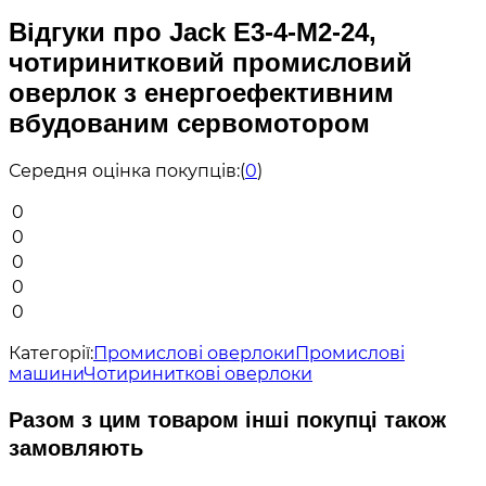
Відгуки про Jack E3-4-M2-24,
чотиринитковий промисловий
оверлок з енергоефективним
вбудованим сервомотором
Середня оцінка покупців:
(
0
)
0
0
0
0
0
Категорії:
Промислові оверлоки
Промислові
машини
Чотириниткові оверлоки
Разом з цим товаром інші покупці також
замовляють