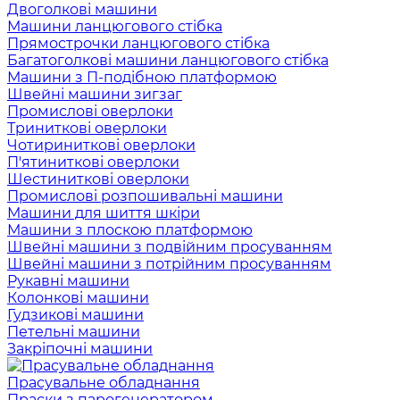
Двоголкові машини
Машини ланцюгового стібка
Прямострочки ланцюгового стібка
Багатоголкові машини ланцюгового стібка
Машини з П-подібною платформою
Швейні машини зигзаг
Промислові оверлоки
Триниткові оверлоки
Чотириниткові оверлоки
П'ятиниткові оверлоки
Шестиниткові оверлоки
Промислові розпошивальні машини
Машини для шиття шкіри
Машини з плоскою платформою
Швейні машини з подвійним просуванням
Швейні машини з потрійним просуванням
Рукавні машини
Колонкові машини
Гудзикові машини
Петельні машини
Закріпочні машини
Прасувальне обладнання
Праски з парогенератором