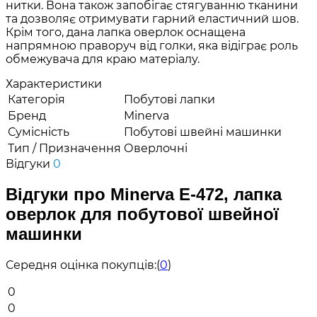
нитки. Вона також запобігає стягуванню тканини
та дозволяє отримувати гарний еластичний шов.
Крім того, дана лапка оверлок оснащена
напрямною праворуч від голки, яка відіграє роль
обмежувача для краю матеріалу.
Характеристики
Категорія
Побутові лапки
Бренд
Minerva
Сумісність
Побутові швейні машинки
Тип / Призначення
Оверлочні
Відгуки
0
Відгуки про Minerva E-472, лапка
оверлок для побутової швейної
машинки
Середня оцінка покупців:
(
0
)
0
0