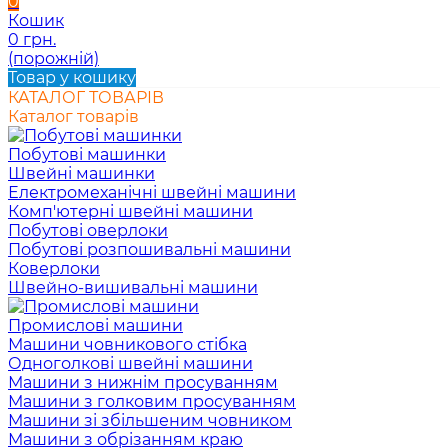
0
Кошик
0 грн.
(порожній)
Товар у кошику
КАТАЛОГ ТОВАРІВ
Каталог товарів
Побутові машинки
Швейні машинки
Електромеханічні швейні машини
Комп'ютерні швейні машини
Побутові оверлоки
Побутові розпошивальні машини
Коверлоки
Швейно-вишивальні машини
Промислові машини
Машини човникового стібка
Одноголкові швейні машини
Машини з нижнім просуванням
Машини з голковим просуванням
Машини зі збільшеним човником
Машини з обрізанням краю