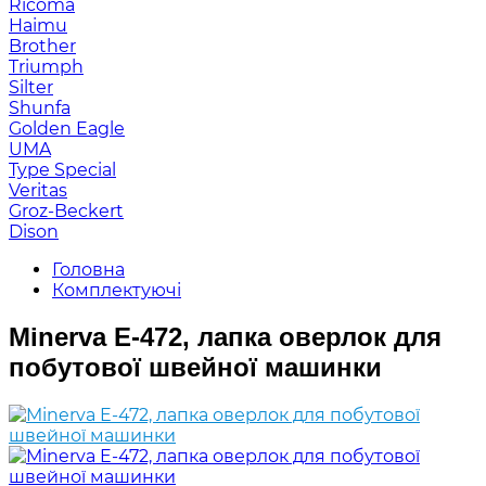
Ricoma
Haimu
Brother
Triumph
Silter
Shunfa
Golden Eagle
UMA
Type Special
Veritas
Groz-Beckert
Dison
Головна
Комплектуючі
Minerva E-472, лапка оверлок для
побутової швейної машинки