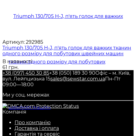
Артикул:
292985
Triumph 130/705 H-J, п'ять голок для важких тканин
одного розміру для побутових швейних машин
В наявності
61 грн.
+38 (097) 450 30 85
+38 (050) 189 30 90
Офіс – м. Київ,
вул. Лейпцизька 15
sales@sewstar.com.ua
Пн-Пт
09:00—18:00
Ми у соц. мережах
Компанія
Про компанію
Доставка і оплата
Гарантія та сервіс