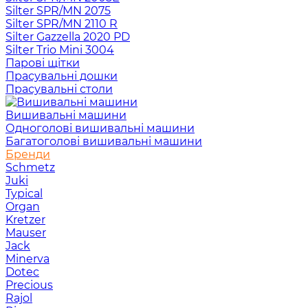
Silter SPR/MN 2075
Silter SPR/MN 2110 R
Silter Gazzella 2020 PD
Silter Trio Mini 3004
Парові щітки
Прасувальні дошки
Прасувальні столи
Вишивальні машини
Одноголові вишивальні машини
Багатоголові вишивальні машини
Бренди
Schmetz
Juki
Typical
Organ
Kretzer
Mauser
Jack
Minerva
Dotec
Precious
Rajol