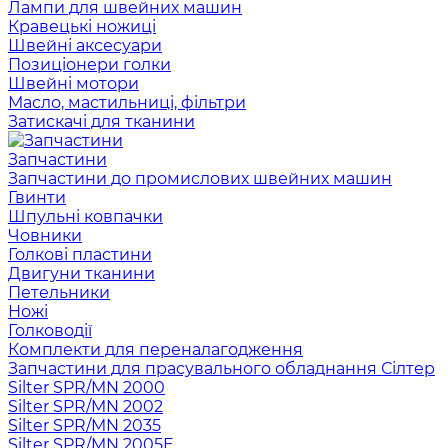
Лампи для швейних машин
Кравецькі ножиці
Швейні аксесуари
Позиціонери голки
Швейні мотори
Масло, мастильниці, фільтри
Затискачі для тканини
Запчастини
Запчастини до промислових швейних машин
Гвинти
Шпульні ковпачки
Човники
Голкові пластини
Двигуни тканини
Петельники
Ножі
Голководії
Комплекти для переналагодження
Запчастини для прасувального обладнання Сілтер
Silter SPR/MN 2000
Silter SPR/MN 2002
Silter SPR/MN 2035
Silter SPR/MN 2005E