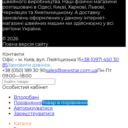
швейного виробництва. Наші фізичні магазини
розташовані в Одесі, Києві, Харкові, Львові,
Чернівцях та Хмельницькому. А доставку
замовлень оформлених у даному інтернет-
магазині швейних машин ми здійснюємо у всі
регіони України.
© 2026
Повна версія сайту
Контакти
Офіс – м. Київ, вул. Лейпцизька 15
+38 (097) 450 30
85
Замовити дзвінок
+38 (050) 189 30 90
sales@sewstar.com.ua
Пн-Пт
09:00—18:00
Особистий кабінет
Вподобані
Порівняння
Товар в порівнянні
Авторизуватися
Зареєструватися
Каталог