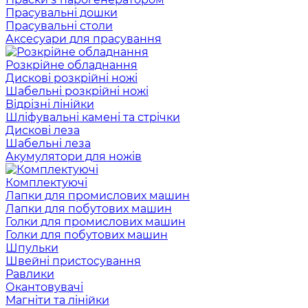
Прасувальні дошки
Прасувальні столи
Аксесуари для прасування
Розкрійне обладнання
Дискові розкрійні ножі
Шабельні розкрійні ножі
Відрізні лінійки
Шліфувальні камені та стрічки
Дискові леза
Шабельні леза
Акумулятори для ножів
Комплектуючі
Лапки для промислових машин
Лапки для побутових машин
Голки для промислових машин
Голки для побутових машин
Шпульки
Швейні пристосування
Равлики
Окантовувачі
Магніти та лінійки