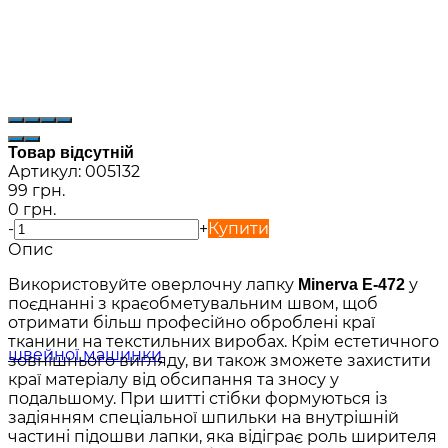
Товар відсутній
Артикул:
005132
99 грн.
0 грн.
-
+
Купити
Опис
Використовуйте оверлочну лапку
у
Minerva E-472
поєднанні з краєобметувальним швом, щоб
отримати більш професійно оброблені краї
тканини на текстильних виробах. Крім естетичного
зовнішнього вигляду, ви також зможете захистити
краї матеріалу від обсипання та зносу у
подальшому. При шитті стібки формуються із
задіянням спеціальної шпильки на внутрішній
частині підошви лапки, яка відіграє роль ширителя