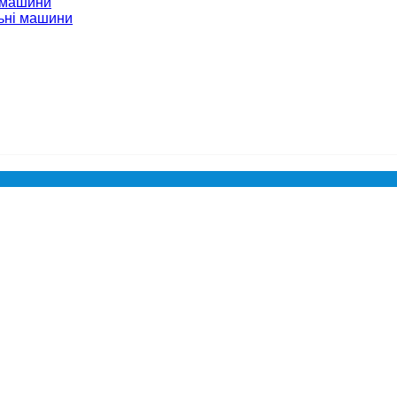
 машини
ьні машини