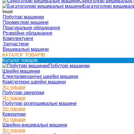
Одноголові вишивальні
Багатоголові вишивал
Інше
Побутові машинки
Промислові машини
Прасувальне обладнання
Розкрійне обладнання
Комплектуючі
Запчастини
Вишивальні машини
КАТАЛОГ ТОВАРІВ
Каталог товарів
Побутові машинки
Швейні машинки
Електромеханічні швейні машини
Комп'ютерні швейні машини
Усі товари
Побутові оверлоки
Усі товари
Побутові розпошивальні машини
Усі товари
Коверлоки
Усі товари
Швейно-вишивальні машини
Усі товари