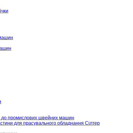
ічки
 машин
машин
и
 до промислових швейних машин
стини для прасувального обладнання Сілтер