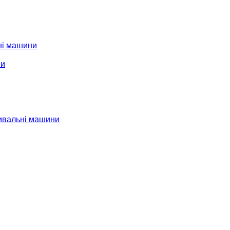
ні машини
ни
ивальні машини