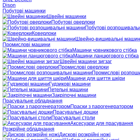
Dison
Побутові машинки
Швейні машинки
Побутові оверлоки
Побутові розпошиваль
Коверлоки
Швейно-вишивальні маши
Промислові машини
Машини човникового стібка
Машини ланцюгового стібка
Швейні машини зигзаг
Промислові оверлоки
Промислові розпош
Машини для шиття шкіри
Гудзикові машини
Петельні машини
Закріпочні машини
Прасувальне обладнання
Праски з парогенератором
Прасувальні дошки
Прасувальні столи
Аксесуари для прасування
Розкрійне обладнання
Дискові розкрійні ножі