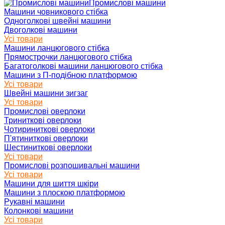
Промислові машини
Машини човникового стібка
Одноголкові швейні машини
Двоголкові машини
Усі товари
Машини ланцюгового стібка
Прямострочки ланцюгового стібка
Багатоголкові машини ланцюгового стібка
Машини з П-подібною платформою
Усі товари
Швейні машини зигзаг
Усі товари
Промислові оверлоки
Триниткові оверлоки
Чотириниткові оверлоки
П'ятиниткові оверлоки
Шестиниткові оверлоки
Усі товари
Промислові розпошивальні машини
Усі товари
Машини для шиття шкіри
Машини з плоскою платформою
Рукавні машини
Колонкові машини
Усі товари