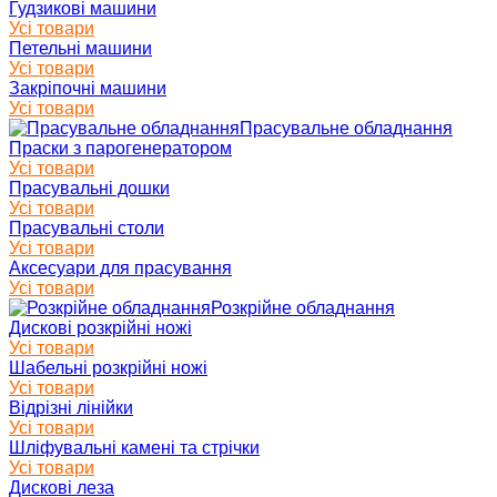
Гудзикові машини
Усі товари
Петельні машини
Усі товари
Закріпочні машини
Усі товари
Прасувальне обладнання
Праски з парогенератором
Усі товари
Прасувальні дошки
Усі товари
Прасувальні столи
Усі товари
Аксесуари для прасування
Усі товари
Розкрійне обладнання
Дискові розкрійні ножі
Усі товари
Шабельні розкрійні ножі
Усі товари
Відрізні лінійки
Усі товари
Шліфувальні камені та стрічки
Усі товари
Дискові леза