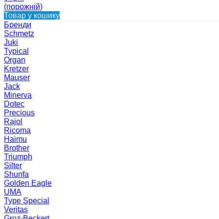
(порожній)
Товар у кошику
Бренди
Schmetz
Juki
Typical
Organ
Kretzer
Mauser
Jack
Minerva
Dotec
Precious
Rajol
Ricoma
Haimu
Brother
Triumph
Silter
Shunfa
Golden Eagle
UMA
Type Special
Veritas
Groz-Beckert