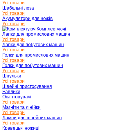
Усі товари
Шабельні леза
Усі товари
Акумулятори для ножів
Усі товари
Комплектуючі
Лапки для промислових машин
Усі товари
Лапки для побутових машин
Усі товари
Голки для промислових машин
Усі товари
Голки для побутових машин
Усі товари
Шпульки
Усі товари
Швейні пристосування
Равлики
Окантовувачі
Усі товари
Магніти та лінійки
Усі товари
Лампи для швейних машин
Усі товари
Кравецькі ножиці