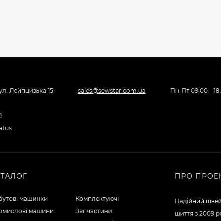
вул. Лейпцизька 15
sales@sewstar.com.ua
Пн-Пт 09:00—18
АТАЛОГ
ПРО ПРОЕ
бутові машинки
Комплектуючі
Надійний швей
омислові машини
Запчастини
шиття з 2009 