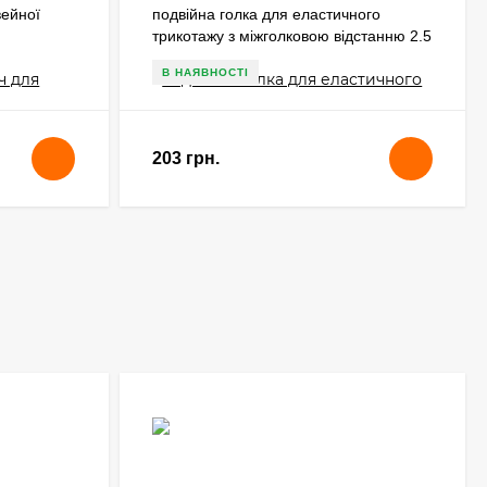
вейної
подвійна голка для еластичного
трикотажу з міжголковою відстанню 2.5
міліметра
В НАЯВНОСТІ
203 грн.