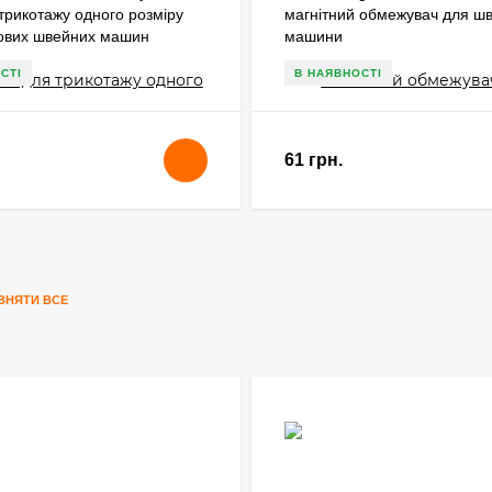
трикотажу одного розміру
магнітний обмежувач для ш
ових швейних машин
машини
СТІ
В НАЯВНОСТІ
61 грн.
ВНЯТИ ВСЕ