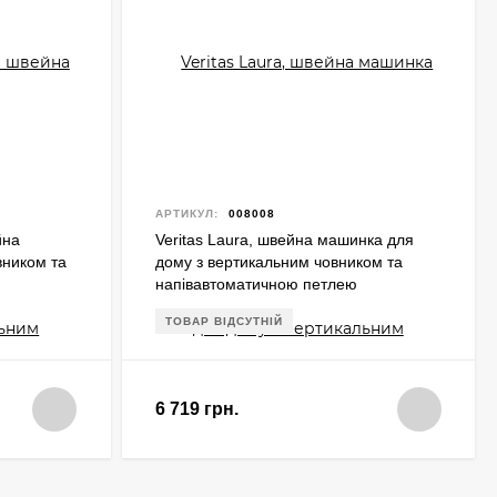
АРТИКУЛ:
008008
йна
Veritas Laura, швейна машинка для
вником та
дому з вертикальним човником та
напівавтоматичною петлею
ТОВАР ВІДСУТНІЙ
6 719 грн.