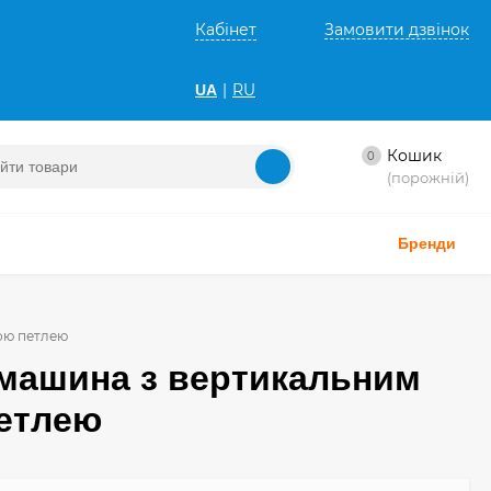
Кабінет
Замовити дзвінок
|
RU
UA
Кошик
0
(порожній)
Бренди
ою петлею
 машина з вертикальним
петлею