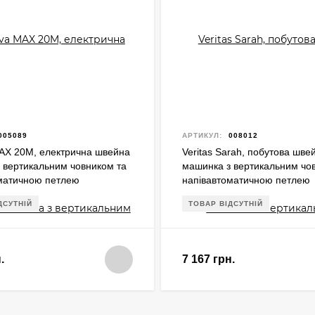
005089
АРТИКУЛ:
008012
AX 20M, електрична швейна
Veritas Sarah, побутова шве
 вертикальним човником та
машинка з вертикальним чо
матичною петлею
напівавтоматичною петлею
ДСУТНІЙ
ТОВАР ВІДСУТНІЙ
.
7 167 грн.