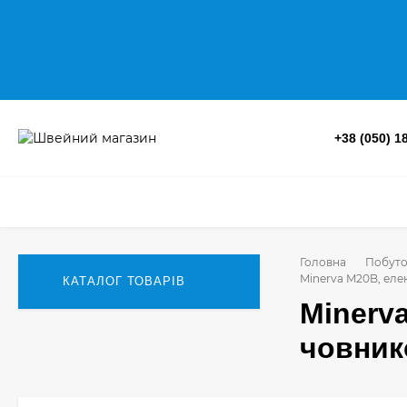
+38 (050) 1
Головна
Побуто
Minerva M20B, ел
КАТАЛОГ ТОВАРІВ
Minerv
човник