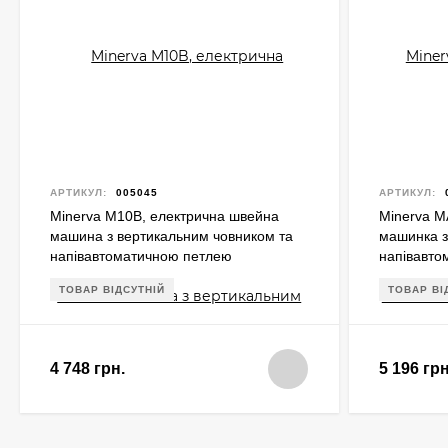
АРТИКУЛ:
005045
АРТИКУЛ:
Minerva M10B, електрична швейна
Minerva M
машина з вертикальним човником та
машинка з
напівавтоматичною петлею
напівавто
ТОВАР ВІДСУТНІЙ
ТОВАР ВІ
4 748 грн.
5 196 грн