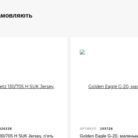
замовляють
326238
АРТИКУЛ:
105726
0/705 H SUK Jersey, п'ять
Golden Eagle G-20, маленьк