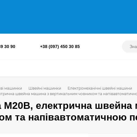
89 30 90
+38 (097) 450 30 85
ві машинки
Швейні машинки
Електромеханічні швейні машини
ектрична швейна машина з вертикальним човником та напівавтоматичн
a M20B, електрична швейна
ом та напівавтоматичною 