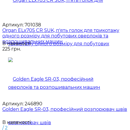
Артикул:
701038
Organ ELx705 CR SUK, п'ять голок для трикотажу
одного розміру для побутових оверлоків та
розпошивальних машин
В наявності
225 грн.
Артикул:
246890
Golden Eagle SR-03, професійний розпорювач швів
В наявності
/ 2