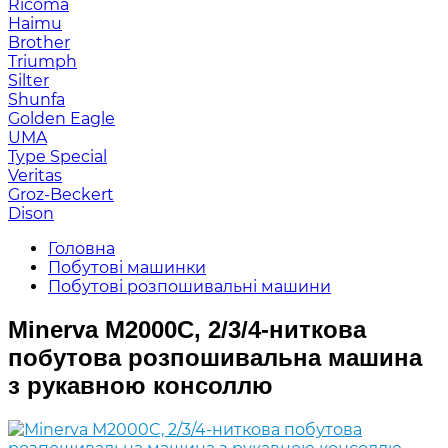
Ricoma
Haimu
Brother
Triumph
Silter
Shunfa
Golden Eagle
UMA
Type Special
Veritas
Groz-Beckert
Dison
Головна
Побутові машинки
Побутові розпошивальні машини
Minerva M2000C, 2/3/4-ниткова
побутова розпошивальна машина
з рукавною консоллю