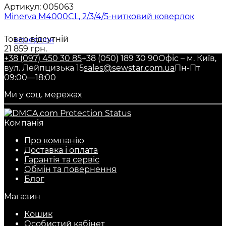
Артикул:
005063
Minerva M4000CL, 2/3/4/5-нитковий коверлок
Товар відсутній
21 859 грн.
+38 (097) 450 30 85
+38 (050) 189 30 90
Офіс – м. Київ,
вул. Лейпцизька 15
sales@sewstar.com.ua
Пн-Пт
09:00—18:00
Ми у соц. мережах
Компанія
Про компанію
Доставка і оплата
Гарантія та сервіс
Обмін та повернення
Блог
Магазин
Кошик
Особистий кабінет