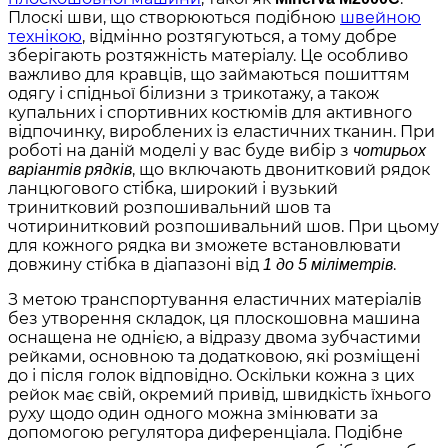
Плоскі шви, що створюються подібною
швейною
технікою
, відмінно розтягуються, а тому добре
зберігають розтяжність матеріалу. Це особливо
важливо для кравців, що займаються пошиттям
одягу і спідньої білизни з трикотажу, а також
купальних і спортивних костюмів для активного
відпочинку, вироблених із еластичних тканин. При
роботі на даній моделі у вас буде вибір з
чотирьох
, що включають двонитковий рядок
варіантів рядків
ланцюгового стібка, широкий і вузький
тринитковий розпошивальний шов та
чотиринитковий розпошивальний шов. При цьому
для кожного рядка ви зможете встановлювати
довжину стібка в діапазоні від
.
1 до 5 міліметрів
З метою транспортування еластичних матеріалів
без утворення складок, ця плоскошовна машина
оснащена не однією, а відразу двома зубчастими
рейками, основною та додатковою, які розміщені
до і після голок відповідно. Оскільки кожна з цих
рейок має свій, окремий привід, швидкість їхнього
руху щодо один одного можна змінювати за
допомогою регулятора диференціала. Подібне