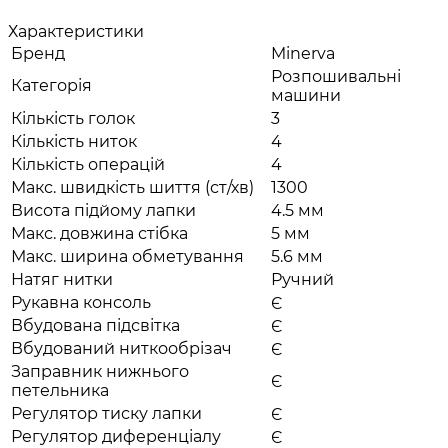
Характеристики
Бренд
Minerva
Розпошивальні
Категорія
машини
Кількість голок
3
Кількість ниток
4
Кількість операцій
4
Макс. швидкість шиття (ст/хв)
1300
Висота підйому лапки
4.5 мм
Макс. довжина стібка
5 мм
Макс. ширина обметування
5.6 мм
Натяг нитки
Ручний
Рукавна консоль
Є
Вбудована підсвітка
Є
Вбудований ниткообрізач
Є
Заправник нижнього
Є
петельника
Регулятор тиску лапки
Є
Регулятор диференціалу
Є