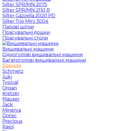
Silter SPR/MN 2075
Silter SPR/MN 2110 R
Silter Gazzella 2020 PD
Silter Trio Mini 3004
Парові щітки
Прасувальні дошки
Прасувальні столи
Вишивальні машини
Одноголові вишивальні машини
Багатоголові вишивальні машини
Бренди
Schmetz
Juki
Typical
Organ
Kretzer
Mauser
Jack
Minerva
Dotec
Precious
Rajol