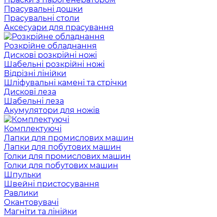
Прасувальні дошки
Прасувальні столи
Аксесуари для прасування
Розкрійне обладнання
Дискові розкрійні ножі
Шабельні розкрійні ножі
Відрізні лінійки
Шліфувальні камені та стрічки
Дискові леза
Шабельні леза
Акумулятори для ножів
Комплектуючі
Лапки для промислових машин
Лапки для побутових машин
Голки для промислових машин
Голки для побутових машин
Шпульки
Швейні пристосування
Равлики
Окантовувачі
Магніти та лінійки