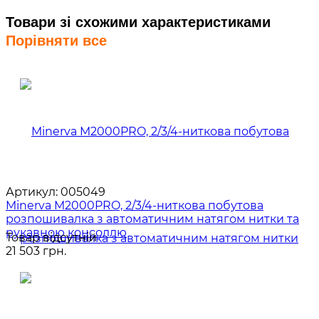
Товари зі схожими характеристиками
Порівняти все
Артикул:
005049
Minerva M2000PRO, 2/3/4-ниткова побутова
розпошивалка з автоматичним натягом нитки та
рукавною консоллю
Товар відсутній
21 503 грн.