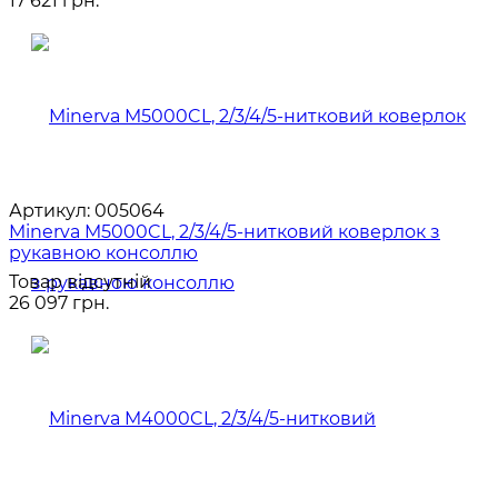
17 621 грн.
Артикул:
005064
Minerva M5000CL, 2/3/4/5-нитковий коверлок з
рукавною консоллю
Товар відсутній
26 097 грн.