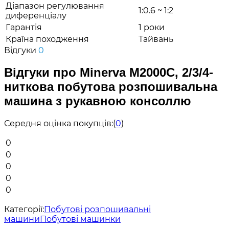
Діапазон регулювання
1:0.6 ~ 1:2
диференціалу
Гарантія
1 роки
Країна походження
Тайвань
Відгуки
0
Відгуки про Minerva M2000C, 2/3/4-
ниткова побутова розпошивальна
машина з рукавною консоллю
Середня оцінка покупців:
(
0
)
0
0
0
0
0
Категорії:
Побутові розпошивальні
машини
Побутові машинки