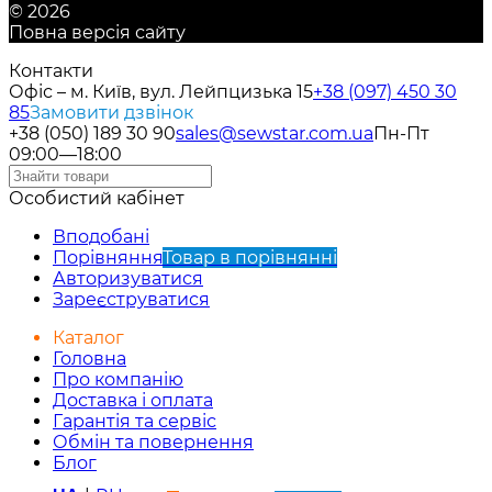
© 2026
Повна версія сайту
Контакти
Офіс – м. Київ, вул. Лейпцизька 15
+38 (097) 450 30
85
Замовити дзвінок
+38 (050) 189 30 90
sales@sewstar.com.ua
Пн-Пт
09:00—18:00
Особистий кабінет
Вподобані
Порівняння
Товар в порівнянні
Авторизуватися
Зареєструватися
Каталог
Головна
Про компанію
Доставка і оплата
Гарантія та сервіс
Обмін та повернення
Блог