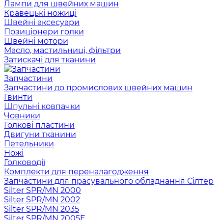
Лампи для швейних машин
Кравецькі ножиці
Швейні аксесуари
Позиціонери голки
Швейні мотори
Масло, мастильниці, фільтри
Затискачі для тканини
Запчастини
Запчастини до промислових швейних машин
Гвинти
Шпульні ковпачки
Човники
Голкові пластини
Двигуни тканини
Петельники
Ножі
Голководії
Комплекти для переналагодження
Запчастини для прасувального обладнання Сілтер
Silter SPR/MN 2000
Silter SPR/MN 2002
Silter SPR/MN 2035
Silter SPR/MN 2005E