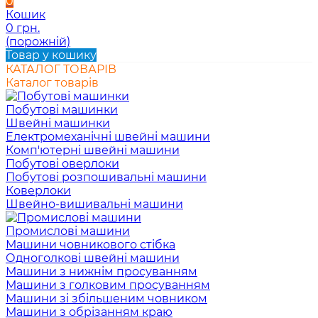
0
Кошик
0 грн.
(порожній)
Товар у кошику
КАТАЛОГ ТОВАРІВ
Каталог товарів
Побутові машинки
Швейні машинки
Електромеханічні швейні машини
Комп'ютерні швейні машини
Побутові оверлоки
Побутові розпошивальні машини
Коверлоки
Швейно-вишивальні машини
Промислові машини
Машини човникового стібка
Одноголкові швейні машини
Машини з нижнім просуванням
Машини з голковим просуванням
Машини зі збільшеним човником
Машини з обрізанням краю