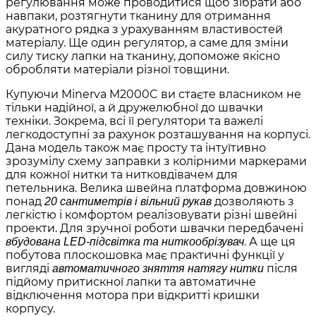
регулювання може проводитися щоб зібрати або
навпаки, розтягнути тканину для отримання
акуратного рядка з урахуванням властивостей
матеріалу. Ще один регулятор, а саме для зміни
силу тиску лапки на тканину, допоможе якісно
обробляти матеріали різної товщини.
Купуючи Minerva M2000C ви стаєте власником не
тільки надійної, а й дружелюбної до швачки
техніки. Зокрема, всі її регулятори та важелі
легкодоступні за рахунок розташування на корпусі.
Дана модель також має просту та інтуїтивно
зрозумілу схему заправки з колірними маркерами
для кожної нитки та нитковдівачем для
петельника. Велика швейна платформа довжиною
понад
дозволяють з
20 сантиметрів і вільний рукав
легкістю і комфортом реалізовувати різні швейні
проекти. Для зручної роботи швачки передбачені
. А ще ця
вбудована LED-підсвітка та ниткообрізувач
побутова плоскошовка має практичні функції у
вигляді
після
автоматичного зняття натягу нитки
підйому притискної лапки та автоматичне
відключення мотора при відкритті кришки
корпусу.