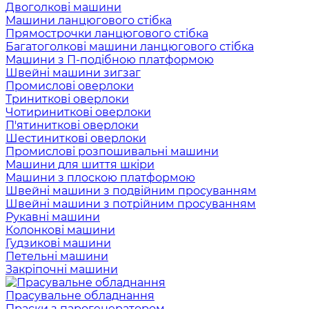
Двоголкові машини
Машини ланцюгового стібка
Прямострочки ланцюгового стібка
Багатоголкові машини ланцюгового стібка
Машини з П-подібною платформою
Швейні машини зигзаг
Промислові оверлоки
Триниткові оверлоки
Чотириниткові оверлоки
П'ятиниткові оверлоки
Шестиниткові оверлоки
Промислові розпошивальні машини
Машини для шиття шкіри
Машини з плоскою платформою
Швейні машини з подвійним просуванням
Швейні машини з потрійним просуванням
Рукавні машини
Колонкові машини
Гудзикові машини
Петельні машини
Закріпочні машини
Прасувальне обладнання
Праски з парогенератором