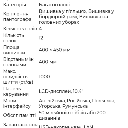
Категорія
Багатоголові
Вишивка у п'яльцях, Вишивка у
Кріплення
бордюрній рамі, Вишивка на
пантографа
головних уборах
Кількість голів
4
Кількість
12
голок
Площа
400 × 450 мм
вишивки
Відстань між
400 мм
головами
Макс.
швидкість
1000
шиття (ст/хв)
Панель
LCD-дисплей, 10.4″
керування
Мови
Англійська, Російська, Польська,
інтерфейсу
Угорська, Румунська
50 мільйонів стібків або 200
Обсяг пам'яті
дизайнів
Завантаження
USB-накопичувач, LAN