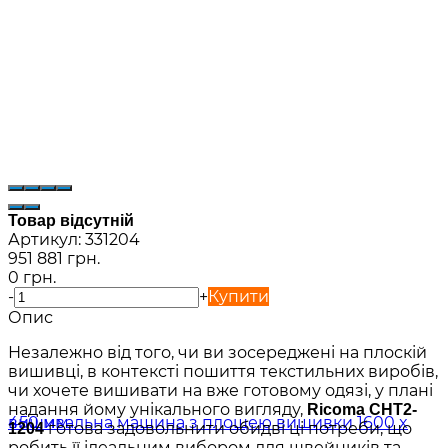
Товар відсутній
Артикул:
331204
951 881 грн.
0 грн.
-
+
Купити
Опис
Незалежно від того, чи ви зосереджені на плоскій
вишивці, в контексті пошиття текстильних виробів,
чи хочете вишивати на вже готовому одязі, у плані
надання йому унікального вигляду,
Ricoma CHT2-
готова задовольнити обидві ці потреби, що
1204
робить її ідеальним вибором для швейників та