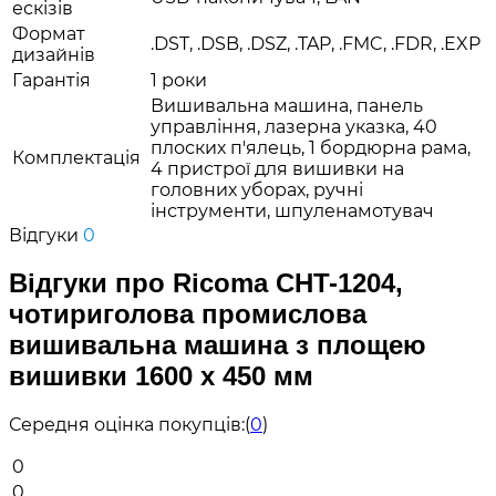
ескізів
Формат
.DST, .DSB, .DSZ, .TAP, .FMC, .FDR, .EXP
дизайнів
Гарантія
1 роки
Вишивальна машина, панель
управління, лазерна указка, 40
плоских п'ялець, 1 бордюрна рама,
Комплектація
4 пристрої для вишивки на
головних уборах, ручні
інструменти, шпуленамотувач
Відгуки
0
Відгуки про Ricoma CHT-1204,
чотириголова промислова
вишивальна машина з площею
вишивки 1600 x 450 мм
Середня оцінка покупців:
(
0
)
0
0