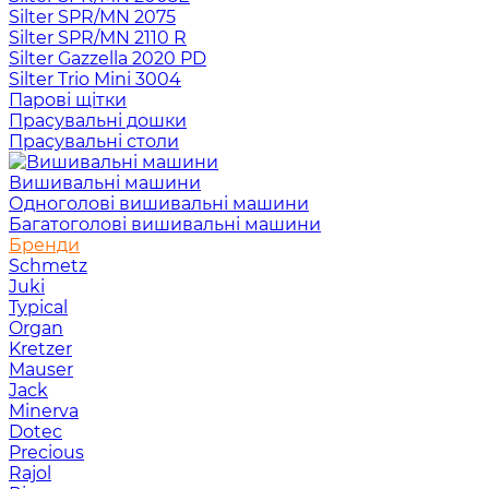
Silter SPR/MN 2075
Silter SPR/MN 2110 R
Silter Gazzella 2020 PD
Silter Trio Mini 3004
Парові щітки
Прасувальні дошки
Прасувальні столи
Вишивальні машини
Одноголові вишивальні машини
Багатоголові вишивальні машини
Бренди
Schmetz
Juki
Typical
Organ
Kretzer
Mauser
Jack
Minerva
Dotec
Precious
Rajol