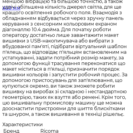
меншою вібрацією та більшою точністю, а також
удвічі збільшена кількість джерел світла, для ще
кращого освітлення робочого поля. Взаємодія з
обладнанням відбувається через зручну панель
керування з сенсорним кольоровим екраном
діагоналлю 10.4 дюйма. Для початку роботи
оператору достатньо лише завантажити макет
вишивки з USB-накопичувача або вибрати з
вбудованої пам'яті, підібрати віртуальний шаблон
п'ялець, що відповідає п'яльцям встановленим на
устаткуванні, задати потрібний розмір макету, за
допомогою функції трасування переконатися що
макет міститься в п'яльці, призначити порядок
вишивки кольорів і запустити робочий процес. За
допомогою пристосувань для зап'ялювання, що
купуються окремо, ви також зможете робити
вишивку на виробах зі складною і нестандартною
геометрією, таких як взуття або ремені. Крім того,
цю вишивальну промислову машину ще можна
дооснастити пристроями для шиття блискітками
та шнуром, а також вишивання в техніці рішельє.
Характеристики
Бренд
Ricoma