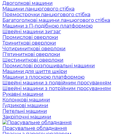
Двоголкові машини
Машини ланцюгового стібка
Прямострочки ланцюгового стібка
Багатоголкові машини ланцюгового стібка
Машини з П-подібною платформою
Швейні машини зигзаг
Промислові оверлоки
Триниткові оверлоки
Чотириниткові оверлоки
П'ятиниткові оверлоки
Шестиниткові оверлоки
Промислові розпошивальні машини
Машини для шиття шкіри
Машини з плоскою платформою
Швейні машини з подвійним просуванням
Швейні машини з потрійним просуванням
Рукавні машини
Колонкові машини
Гудзикові машини
Петельні машини
Закріпочні машини
Прасувальне обладнання
Праски з парогенератором