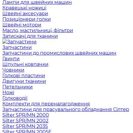
Лампи для швейних машин
Кравецькі ножиці
Швейні аксесуари
Позиціонери голки
Швейні мотори
Масло, мастильниці, фільтри
Затискачі для тканини
Запчастини
Запчастини до промислових швейних машин
Гвинти
Шпульні ковпачки
Човники
Голкові пластини
Двигуни тканини
Петельники
Ножі
Голководії
Комплекти для переналагодження
Запчастини для прасувального обладнання Сілтер
Silter SPR/MN 2000
Silter SPR/MN 2002
Silter SPR/MN 2035
Silter SPR/MN 2005E