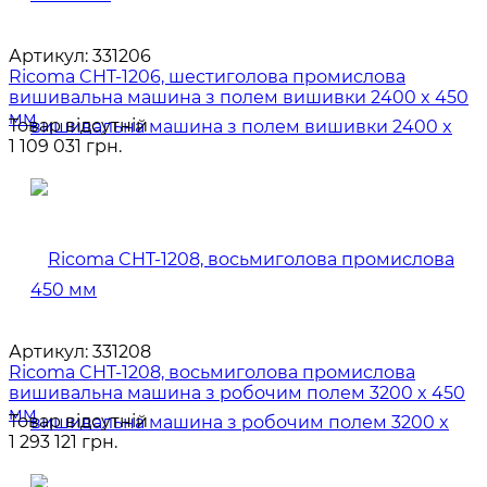
Артикул:
331206
Ricoma CHT-1206, шестиголова промислова
вишивальна машина з полем вишивки 2400 x 450
мм
Товар відсутній
1 109 031 грн.
Артикул:
331208
Ricoma CHT-1208, восьмиголова промислова
вишивальна машина з робочим полем 3200 x 450
мм
Товар відсутній
1 293 121 грн.