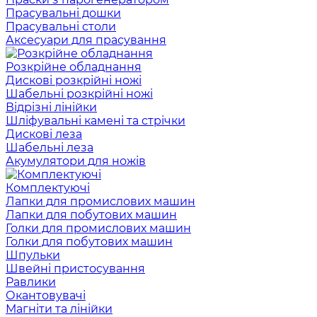
Прасувальні дошки
Прасувальні столи
Аксесуари для прасування
Розкрійне обладнання
Дискові розкрійні ножі
Шабельні розкрійні ножі
Відрізні лінійки
Шліфувальні камені та стрічки
Дискові леза
Шабельні леза
Акумулятори для ножів
Комплектуючі
Лапки для промислових машин
Лапки для побутових машин
Голки для промислових машин
Голки для побутових машин
Шпульки
Швейні пристосування
Равлики
Окантовувачі
Магніти та лінійки