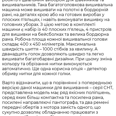
вишивальників. Така багатоголовкова вишивальна
машина може вишивати на полотні в бордюрній
рамі, на деталях крою або на готових виробах у
плоских п'яльцях, і навіть виконувати вишивку на
головних уборах. З цією метою в комплекті
машини є набір із 40 плоских п'ялець, 4 пристроїв
для вишивки на бейсболках та велика бордюрна
рама. Робоча площа кожної вишивальної голови
складає 400 х 450 міліметрів. Максимальна
швидкість шиття – 1000 стібків за хвилину. А
дванадцять голок дозволяють швидко та легко
вишивати багатобарвні дизайни. При цьому зміна
кольору та обрізання нитки виконуються
автоматично. Ще одна корисна опція – детектор
обриву нитки для кожної голки.
Варто відзначити, що в порівнянні з попередньою
версією даної машинки для вишивання – серії CHT,
представлена модель має ряд якісних поліпшень,
серед яких більш компактна та посилена рама,
посилені направляючі пантографа, та два ремені
передачі обертів з мотора замість одного, що
сукупно дозволяє обладнанню працювати з