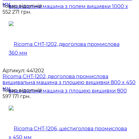
мм
Товар відсутній
552 271 грн.
Артикул:
441202
Ricoma CHT-1202, двоголова промислова
вишивальна машина з площею вишивки 800 x 450
мм
Товар відсутній
597 171 грн.