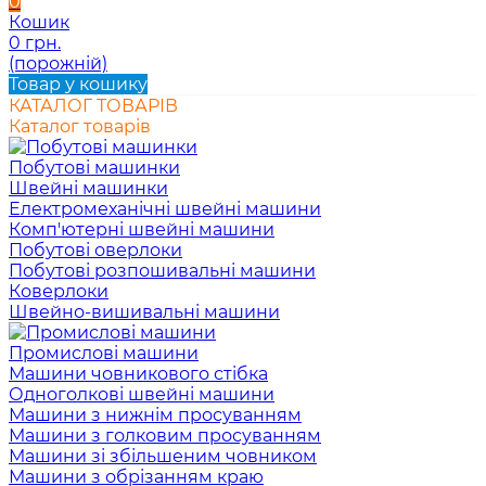
0
Кошик
0 грн.
(порожній)
Товар у кошику
КАТАЛОГ ТОВАРІВ
Каталог товарів
Побутові машинки
Швейні машинки
Електромеханічні швейні машини
Комп'ютерні швейні машини
Побутові оверлоки
Побутові розпошивальні машини
Коверлоки
Швейно-вишивальні машини
Промислові машини
Машини човникового стібка
Одноголкові швейні машини
Машини з нижнім просуванням
Машини з голковим просуванням
Машини зі збільшеним човником
Машини з обрізанням краю