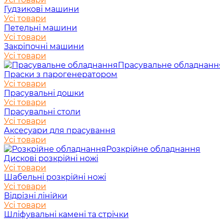
Гудзикові машини
Усі товари
Петельні машини
Усі товари
Закріпочні машини
Усі товари
Прасувальне обладнанн
Праски з парогенератором
Усі товари
Прасувальні дошки
Усі товари
Прасувальні столи
Усі товари
Аксесуари для прасування
Усі товари
Розкрійне обладнання
Дискові розкрійні ножі
Усі товари
Шабельні розкрійні ножі
Усі товари
Відрізні лінійки
Усі товари
Шліфувальні камені та стрічки