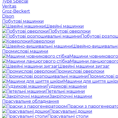
Type Special
Veritas
Groz-Beckert
Dison
Побутові машинки
Швейні машинки
Побутові оверлоки
Побутові розпо
Коверлоки
Швейно-вишивальн
Промислові машини
Машини човникового 
Машини ланцюгового
Швейні машини зигзаг
Промислові оверлоки
Промислові 
Машини для шиття шкір
Гудзикові машини
Петельні машини
Закріпочні машини
Прасувальне обладнання
Праски з парогенерат
Прасувальні дошки
Прасувальні столи