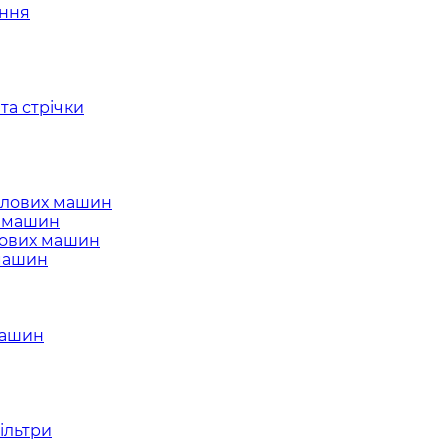
ання
та стрічки
слових машин
х машин
лових машин
 машин
машин
ільтри