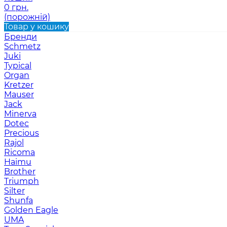
0 грн.
(порожній)
Товар у кошику
Бренди
Schmetz
Juki
Typical
Organ
Kretzer
Mauser
Jack
Minerva
Dotec
Precious
Rajol
Ricoma
Haimu
Brother
Triumph
Silter
Shunfa
Golden Eagle
UMA