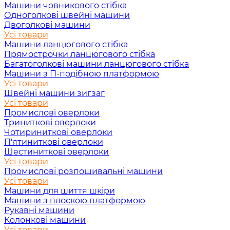
Машини човникового стібка
Одноголкові швейні машини
Двоголкові машини
Усі товари
Машини ланцюгового стібка
Прямострочки ланцюгового стібка
Багатоголкові машини ланцюгового стібка
Машини з П-подібною платформою
Усі товари
Швейні машини зигзаг
Усі товари
Промислові оверлоки
Триниткові оверлоки
Чотириниткові оверлоки
П'ятиниткові оверлоки
Шестиниткові оверлоки
Усі товари
Промислові розпошивальні машини
Усі товари
Машини для шиття шкіри
Машини з плоскою платформою
Рукавні машини
Колонкові машини
Усі товари