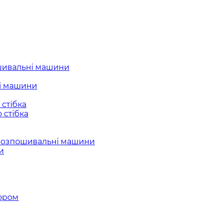
шивальні машини
і машини
стібка
 стібка
розпошивальні машини
и
ором