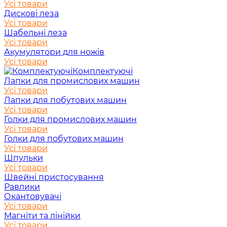
Усі товари
Дискові леза
Усі товари
Шабельні леза
Усі товари
Акумулятори для ножів
Усі товари
Комплектуючі
Лапки для промислових машин
Усі товари
Лапки для побутових машин
Усі товари
Голки для промислових машин
Усі товари
Голки для побутових машин
Усі товари
Шпульки
Усі товари
Швейні пристосування
Равлики
Окантовувачі
Усі товари
Магніти та лінійки
Усі товари