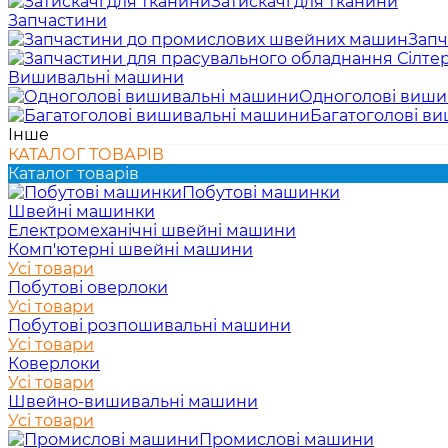
Затискачі для тканини
Запчастини
Запч
Вишивальні машини
Одноголові виши
Багатоголові в
Інше
КАТАЛОГ ТОВАРІВ
Каталог товарів
Побутові машинки
Швейні машинки
Електромеханічні швейні машини
Комп'ютерні швейні машини
Усі товари
Побутові оверлоки
Усі товари
Побутові розпошивальні машини
Усі товари
Коверлоки
Усі товари
Швейно-вишивальні машини
Усі товари
Промислові машини