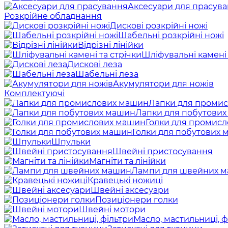
Аксесуари для прасув
Розкрійне обладнання
Дискові розкрійні ножі
Шабельні розкрійні ножі
Відрізні лінійки
Шліфувальні камені 
Дискові леза
Шабельні леза
Акумулятори для ножів
Комплектуючі
Лапки для проми
Лапки для побутови
Голки для промис
Голки для побутових
Шпульки
Швейні пристосування
Магніти та лінійки
Лампи для швейних 
Кравецькі ножиці
Швейні аксесуари
Позиціонери голки
Швейні мотори
Масло, мастильниці, ф