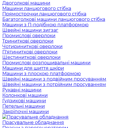
Двоголкові машини
Машини ланцюгового стібка
Прямострочки ланцюгового стібка
Багатоголкові машини ланцюгового стібка
Машини з П-подібною платформою
Швейні машини зигзаг
Промислові оверлоки
Триниткові оверлоки
Чотириниткові оверлоки
П'ятиниткові оверлоки
Шестиниткові оверлоки
Промислові розпошивальні машини
Машини для шиття шкіри
Машини з плоскою платформою
Швейні машини з подвійним просуванням
Швейні машини з потрійним просуванням
Рукавні машини
Колонкові машини
Гудзикові машини
Петельні машини
Закріпочні машини
Прасувальне обладнання
Праски з парогенератором