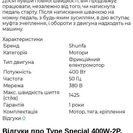
Досягнувши повної швидкості, він продовжує
працювати, незалежно від того, чи натиснута
педаль старту. Після натискання швачкою на
ножну педаль, з будь-яким зусиллям, в дію вступає
муфта зчеплення, і обороти з двигуна надходять на
машину.
Характеристики
Бренд
Shunfa
Категорія
Мотори
Фрикційний
Тип двигуна
електромотор
Потужність
400 Вт
Частота
50 Гц
Мережа
380 В
Макс. швидкість шиття
1425
(ст/хв)
Гарантія
1 роки
Комплектація
Мотор, тяга, кріплення
Відгуки
0
Відгуки про Type Special 400W-2P,