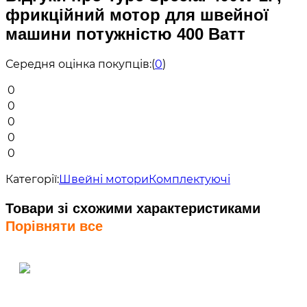
фрикційний мотор для швейної
машини потужністю 400 Ватт
Середня оцінка покупців:
(
0
)
0
0
0
0
0
Категорії:
Швейні мотори
Комплектуючі
Товари зі схожими характеристиками
Порівняти все