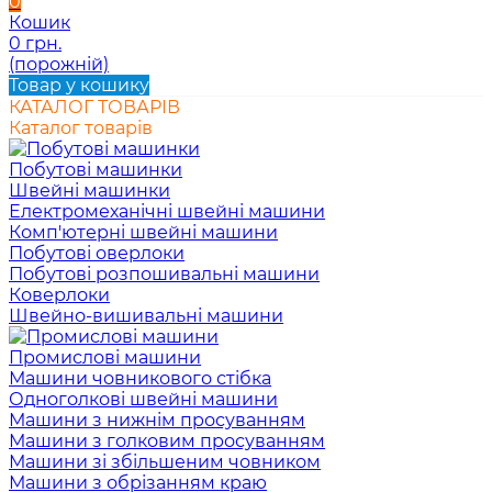
0
Кошик
0 грн.
(порожній)
Товар у кошику
КАТАЛОГ ТОВАРІВ
Каталог товарів
Побутові машинки
Швейні машинки
Електромеханічні швейні машини
Комп'ютерні швейні машини
Побутові оверлоки
Побутові розпошивальні машини
Коверлоки
Швейно-вишивальні машини
Промислові машини
Машини човникового стібка
Одноголкові швейні машини
Машини з нижнім просуванням
Машини з голковим просуванням
Машини зі збільшеним човником
Машини з обрізанням краю