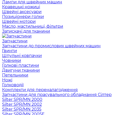
Лампи для швейних машин
Кравецькі ножиці
Швейні аксесуари
Позиціонери голки
Швейні мотори
Масло, мастильниці, фільтри
Затискачі для тканини
Запчастини
Запчастини до промислових швейних машин
Гвинти
Шпульні ковпачки
Човники
Голкові пластини
Двигуни тканини
Петельники
Ножі
Голководії
Комплекти для переналагодження
Запчастини для прасувального обладнання Сілтер
Silter SPR/MN 2000
Silter SPR/MN 2002
Silter SPR/MN 2035
Silter SPR/MN 2005E