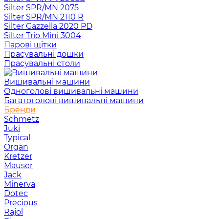
Silter SPR/MN 2075
Silter SPR/MN 2110 R
Silter Gazzella 2020 PD
Silter Trio Mini 3004
Парові щітки
Прасувальні дошки
Прасувальні столи
Вишивальні машини
Одноголові вишивальні машини
Багатоголові вишивальні машини
Бренди
Schmetz
Juki
Typical
Organ
Kretzer
Mauser
Jack
Minerva
Dotec
Precious
Rajol