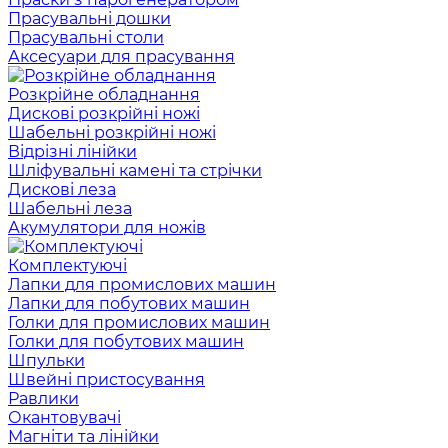
Прасувальні дошки
Прасувальні столи
Аксесуари для прасування
Розкрійне обладнання
Дискові розкрійні ножі
Шабельні розкрійні ножі
Відрізні лінійки
Шліфувальні камені та стрічки
Дискові леза
Шабельні леза
Акумулятори для ножів
Комплектуючі
Лапки для промислових машин
Лапки для побутових машин
Голки для промислових машин
Голки для побутових машин
Шпульки
Швейні пристосування
Равлики
Окантовувачі
Магніти та лінійки