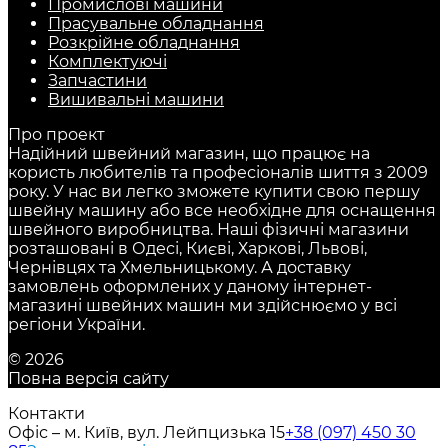
Промислові машини
Прасувальне обладнання
Розкрійне обладнання
Комплектуючі
Запчастини
Вишивальні машини
Про проект
Надійний швейний магазин, що працює на
користь любителів та професіоналів шиття з 2009
року. У нас ви легко зможете купити свою першу
швейну машину або все необхідне для оснащення
швейного виробництва. Наші фізичні магазини
розташовані в Одесі, Києві, Харкові, Львові,
Чернівцях та Хмельницькому. А доставку
замовлень оформлених у даному інтернет-
магазині швейних машин ми здійснюємо у всі
регіони України.
© 2026
Повна версія сайту
Контакти
Офіс – м. Київ, вул. Лейпцизька 15
+38 (097) 450 30