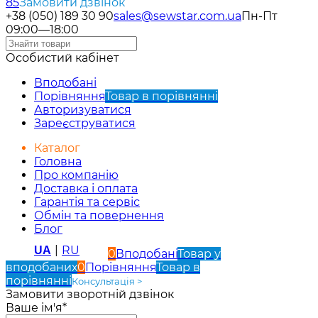
85
Замовити дзвінок
+38 (050) 189 30 90
sales@sewstar.com.ua
Пн-Пт
09:00—18:00
Особистий кабінет
Вподобані
Порівняння
Товар в порівнянні
Авторизуватися
Зареєструватися
Каталог
Головна
Про компанію
Доставка і оплата
Гарантія та сервіс
Обмін та повернення
Блог
|
RU
UA
0
Вподобані
Товар у
вподобаних
0
Порівняння
Товар в
порівнянні
Консультація >
Замовити зворотній дзвінок
Ваше ім'я*