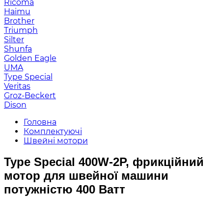
Ricoma
Haimu
Brother
Triumph
Silter
Shunfa
Golden Eagle
UMA
Type Special
Veritas
Groz-Beckert
Dison
Головна
Комплектуючі
Швейні мотори
Type Special 400W-2P, фрикційний
мотор для швейної машини
потужністю 400 Ватт