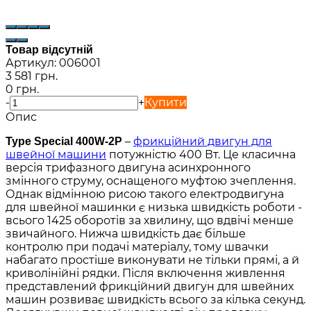
Товар відсутній
Артикул:
006001
3 581 грн.
0 грн.
-
+
Купити
Опис
–
фрикційний двигун для
Type Special 400W-2P
швейної машини
потужністю 400 Вт. Це класична
версія трифазного двигуна асинхронного
змінного струму, оснащеного муфтою зчеплення.
Однак відмінною рисою такого електродвигуна
для швейної машинки є низька швидкість роботи -
всього 1425 оборотів за хвилину, що вдвічі менше
звичайного. Нижча швидкість дає більше
контролю при подачі матеріалу, тому швачки
набагато простіше виконувати не тільки прямі, а й
криволінійні рядки. Після включення живлення
представлений фрикційний двигун для швейних
машин розвиває швидкість всього за кілька секунд.