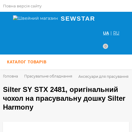
Повна версія сайту
SEWSTAR
|
RU
UA
0
КАТАЛОГ ТОВАРІВ
Головна
Прасувальне обладнання
Аксесуари для прасування
Silter SY STX 2481, оригінальний
чохол на прасувальну дошку Silter
Harmony