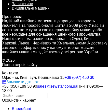
Запчастини
Вишивальні машини
Про проект
Надійний швейний магазин, що працює на користь
любителів та професіоналів шиття з 2009 року. У нас ви
легко зможете купити свою першу швейну машину або
все необхідне для оснащення швейного виробництва.
Наші фізичні магазини розташовані в Одесі, Києві,
Харкові, Львові, Чернівцях та Хмельницькому. А доставку
замовлень оформлених у даному інтернет-магазині
швейних машин ми здійснюємо у всі регіони України.
© 2026
Повна версія сайту
Контакти
Офіс – м. Київ, вул. Лейпцизька 15
+38 (097) 450 30
85
Замовити дзвінок
+38 (050) 189 30 90
sales@sewstar.com.ua
Пн-Пт 09:00—
18:00
Особистий кабінет
Вподобані