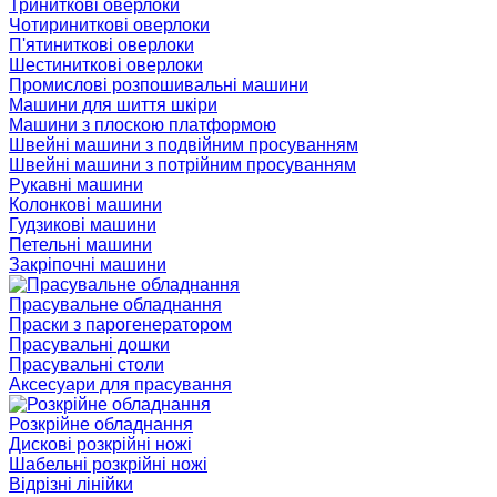
Триниткові оверлоки
Чотириниткові оверлоки
П'ятиниткові оверлоки
Шестиниткові оверлоки
Промислові розпошивальні машини
Машини для шиття шкіри
Машини з плоскою платформою
Швейні машини з подвійним просуванням
Швейні машини з потрійним просуванням
Рукавні машини
Колонкові машини
Гудзикові машини
Петельні машини
Закріпочні машини
Прасувальне обладнання
Праски з парогенератором
Прасувальні дошки
Прасувальні столи
Аксесуари для прасування
Розкрійне обладнання
Дискові розкрійні ножі
Шабельні розкрійні ножі
Відрізні лінійки