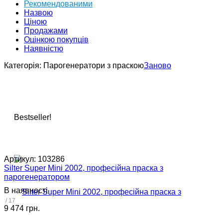
Рекомендованими
Назвою
Ціною
Продажами
Оцінкою покупців
Наявністю
Категорія:
Парогенератори з праскою
Заново
Bestseller!
Артикул:
103286
Silter Super Mini 2002, професійна праска з
парогенератором
В наявності
/ 17
9 474 грн.