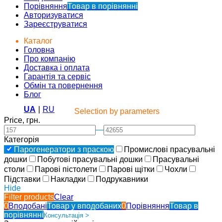
Порівняння
Товар в порівнянні
Авторизуватися
Зареєструватися
Каталог
Головна
Про компанію
Доставка і оплата
Гарантія та сервіс
Обмін та повернення
Блог
UA
|
RU
Selection by parameters
Price, грн.
—
Категорія
Парогенератори з праскою
Промислові прасувальні
дошки
Побутові прасувальні дошки
Прасувальні
столи
Парові пістолети
Парові щітки
Чохли
Підставки
Накладки
Подрукавники
Hide
Filter products
Clear
0
Вподобані
Товар у вподобаних
0
Порівняння
Товар в
порівнянні
Консультація >