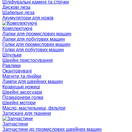
Шліфувальні камені та стрічки
Дискові леза
Шабельні леза
Акумулятори для ножів
Комплектуючі
Лапки для промислових машин
Лапки для побутових машин
Голки для промислових машин
Голки для побутових машин
Шпульки
Швейні пристосування
Равлики
Окантовувачі
Магніти та лінійки
Лампи для швейних машин
Кравецькі ножиці
Швейні аксесуари
Позиціонери голки
Швейні мотори
Масло, мастильниці, фільтри
Затискачі для тканини
Запчастини
Запчастини до промислових швейних машин