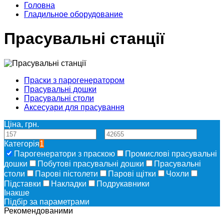
Головна
Гладильное оборудование
Прасувальні станції
Праски з парогенератором
Прасувальні дошки
Прасувальні столи
Аксесуари для прасування
Ціна, грн.
—
Категорія
1
Парогенератори з праскою
Промислові прасувальні
дошки
Побутові прасувальні дошки
Прасувальні
столи
Парові пістолети
Парові щітки
Чохли
Підставки
Накладки
Подрукавники
Інакше
Підбір за параметрами
Рекомендованими