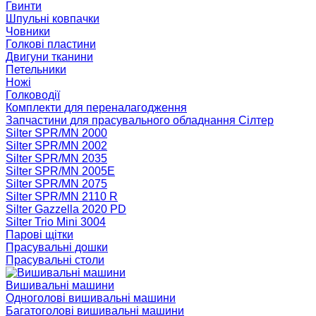
Гвинти
Шпульні ковпачки
Човники
Голкові пластини
Двигуни тканини
Петельники
Ножі
Голководії
Комплекти для переналагодження
Запчастини для прасувального обладнання Сілтер
Silter SPR/MN 2000
Silter SPR/MN 2002
Silter SPR/MN 2035
Silter SPR/MN 2005E
Silter SPR/MN 2075
Silter SPR/MN 2110 R
Silter Gazzella 2020 PD
Silter Trio Mini 3004
Парові щітки
Прасувальні дошки
Прасувальні столи
Вишивальні машини
Одноголові вишивальні машини
Багатоголові вишивальні машини