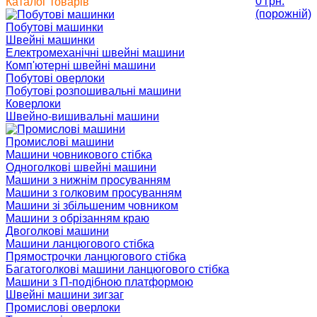
0 грн.
Каталог товарів
(порожній)
Побутові машинки
Швейні машинки
Електромеханічні швейні машини
Комп'ютерні швейні машини
Побутові оверлоки
Побутові розпошивальні машини
Коверлоки
Швейно-вишивальні машини
Промислові машини
Машини човникового стібка
Одноголкові швейні машини
Машини з нижнім просуванням
Машини з голковим просуванням
Машини зі збільшеним човником
Машини з обрізанням краю
Двоголкові машини
Машини ланцюгового стібка
Прямострочки ланцюгового стібка
Багатоголкові машини ланцюгового стібка
Машини з П-подібною платформою
Швейні машини зигзаг
Промислові оверлоки