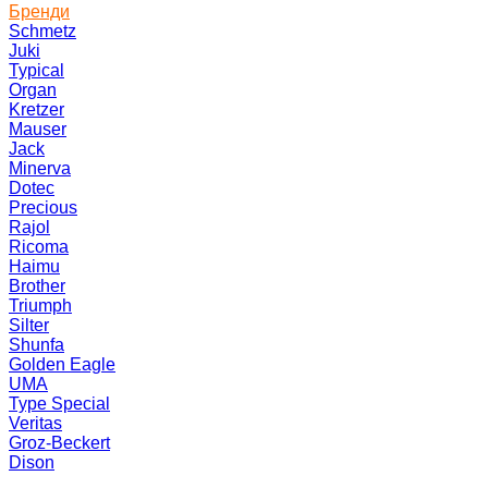
Бренди
Schmetz
Juki
Typical
Organ
Kretzer
Mauser
Jack
Minerva
Dotec
Precious
Rajol
Ricoma
Haimu
Brother
Triumph
Silter
Shunfa
Golden Eagle
UMA
Type Special
Veritas
Groz-Beckert
Dison