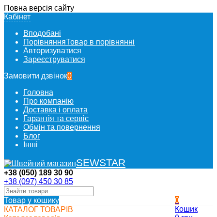
Повна версія сайту
Кабінет
Вподобані
Порівняння
Товар в порівнянні
Авторизуватися
Зареєструватися
Замовити дзвінок
0
Головна
Про компанію
Доставка і оплата
Гарантія та сервіс
Обмін та повернення
Блог
Інші
SEWSTAR
+38 (050) 189 30 90
+38 (097) 450 30 85
Товар у кошику
0
Кошик
КАТАЛОГ ТОВАРІВ