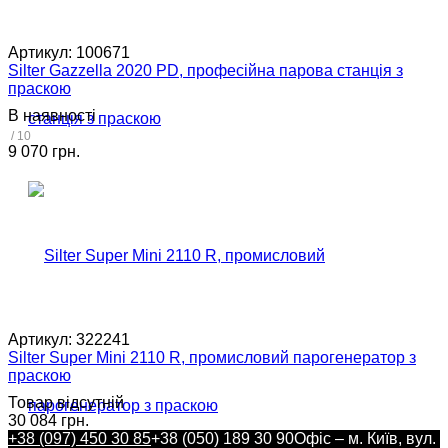
Артикул:
100671
Silter Gazzella 2020 PD, професійна парова станція з
праскою
В наявності
/ 10
9 070 грн.
Артикул:
322241
Silter Super Mini 2110 R, промисловий парогенератор з
праскою
Товар відсутній
30 084 грн.
+38 (097) 450 30 85
+38 (050) 189 30 90
Офіс – м. Київ, вул.