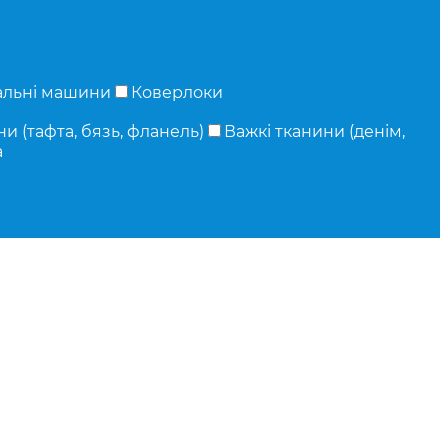
альні машини
Коверлоки
и (тафта, бязь, фланель)
Важкі тканини (денім,
а