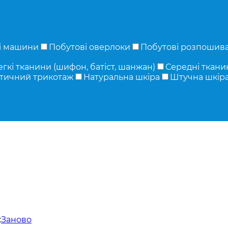
і машини
Побутові оверлоки
Побутові розпошив
егкі тканини (шифон, батіст, шанжан)
Середні тканин
тичний трикотаж
Натуральна шкіра
Штучна шкір
ж
Заново