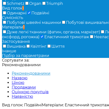
Schmetz
Organ
Triumph
Вид голок
1
Одинарні
Подвійні
Сумісність
Побутові швейні машинки
Побутові вишивальн
Матеріали
1
Дуже легкі тканини (фатин, органза, маркізет)
Л
оксфорд, рогожка)
Еластичний трикотаж
Неелас
Застосування
Вишивка
Квілтінг
Шиття
Інакше
Підбір за параметрами
Сортувати за:
Рекомендованими
Рекомендованими
Назвою
Ціною
Продажами
Оцінкою покупців
Наявністю
Вид голок:
Подвійні
Матеріали:
Еластичний трикота