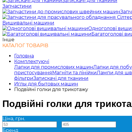
Затискачі для тканини
Запчастини
Запч
Вишивальні машини
Одноголові виши
Багатоголові в
Інше
КАТАЛОГ ТОВАРІВ
Головна
Комплектуючі
Лапки для промислових машин
Лапки для поб
пристосування
Магніти та лінійки
Лампи для ш
фільтри
Затискачі для тканини
Иглы для бытовых машин
Подвійні голки для трикотажу
Подвійні голки для трикот
Ціна, грн.
—
Бренд