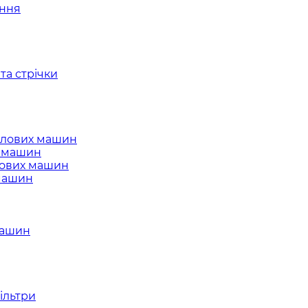
ання
та стрічки
слових машин
х машин
лових машин
 машин
машин
ільтри