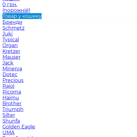
0 грн.
(порожній)
Товар у кошику
Бренди
Schmetz
Juki
Typical
Organ
Kretzer
Mauser
Jack
Minerva
Dotec
Precious
Rajol
Ricoma
Haimu
Brother
Triumph
Silter
Shunfa
Golden Eagle
UMA