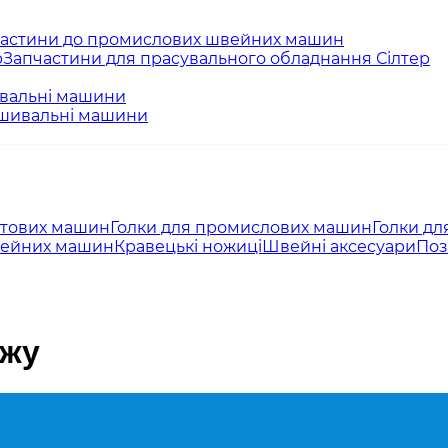
астини до промислових швейних машин
Запчастини для прасувального обладнання Сілтер
вальні машини
ишивальні машини
утових машин
Голки для промислових машин
Голки дл
вейних машин
Кравецькі ножиці
Швейні аксесуари
Поз
ажу