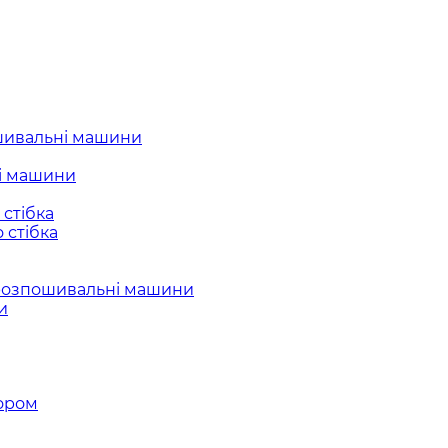
шивальні машини
і машини
стібка
 стібка
розпошивальні машини
и
ором