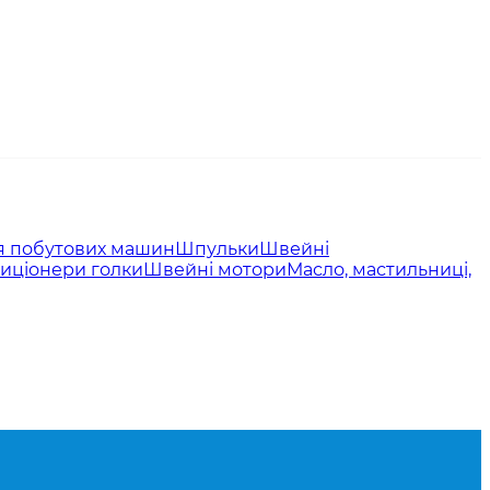
я побутових машин
Шпульки
Швейні
иціонери голки
Швейні мотори
Масло, мастильниці,