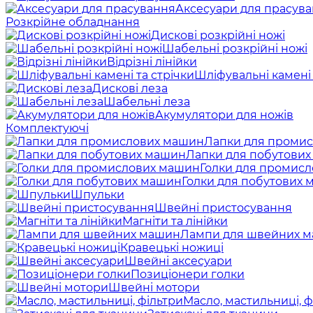
Аксесуари для прасув
Розкрійне обладнання
Дискові розкрійні ножі
Шабельні розкрійні ножі
Відрізні лінійки
Шліфувальні камені 
Дискові леза
Шабельні леза
Акумулятори для ножів
Комплектуючі
Лапки для проми
Лапки для побутови
Голки для промис
Голки для побутових
Шпульки
Швейні пристосування
Магніти та лінійки
Лампи для швейних 
Кравецькі ножиці
Швейні аксесуари
Позиціонери голки
Швейні мотори
Масло, мастильниці, ф