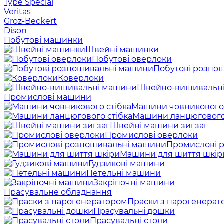
Type Special
Veritas
Groz-Beckert
Dison
Побутові машинки
Швейні машинки
Побутові оверлоки
Побутові розпо
Коверлоки
Швейно-вишивальн
Промислові машини
Машини човникового 
Машини ланцюгового
Швейні машини зигзаг
Промислові оверлоки
Промислові 
Машини для шиття шкір
Гудзикові машини
Петельні машини
Закріпочні машини
Прасувальне обладнання
Праски з парогенерат
Прасувальні дошки
Прасувальні столи