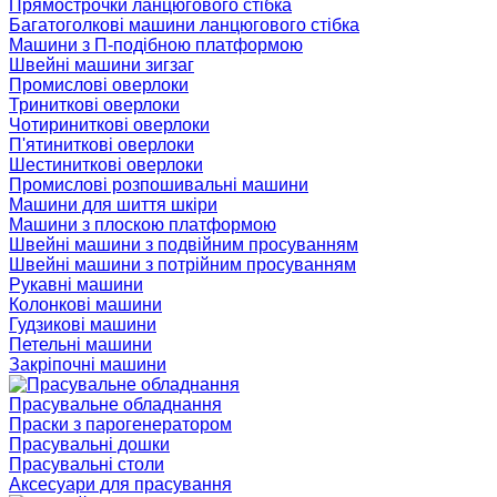
Прямострочки ланцюгового стібка
Багатоголкові машини ланцюгового стібка
Машини з П-подібною платформою
Швейні машини зигзаг
Промислові оверлоки
Триниткові оверлоки
Чотириниткові оверлоки
П'ятиниткові оверлоки
Шестиниткові оверлоки
Промислові розпошивальні машини
Машини для шиття шкіри
Машини з плоскою платформою
Швейні машини з подвійним просуванням
Швейні машини з потрійним просуванням
Рукавні машини
Колонкові машини
Гудзикові машини
Петельні машини
Закріпочні машини
Прасувальне обладнання
Праски з парогенератором
Прасувальні дошки
Прасувальні столи
Аксесуари для прасування