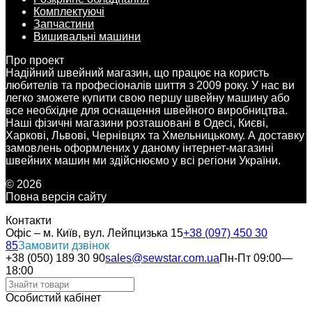
Комплектуючі
Запчастини
Вишивальні машини
Про проект
Надійний швейний магазин, що працює на користь
любителів та професіоналів шиття з 2009 року. У нас ви
легко зможете купити свою першу швейну машину або
все необхідне для оснащення швейного виробництва.
Наші фізичні магазини розташовані в Одесі, Києві,
Харкові, Львові, Чернівцях та Хмельницькому. А доставку
замовлень оформлених у даному інтернет-магазині
швейних машин ми здійснюємо у всі регіони України.
© 2026
Повна версія сайту
Контакти
Офіс – м. Київ, вул. Лейпцизька 15
+38 (097) 450 30
85
Замовити дзвінок
+38 (050) 189 30 90
sales@sewstar.com.ua
Пн-Пт 09:00—
18:00
Особистий кабінет