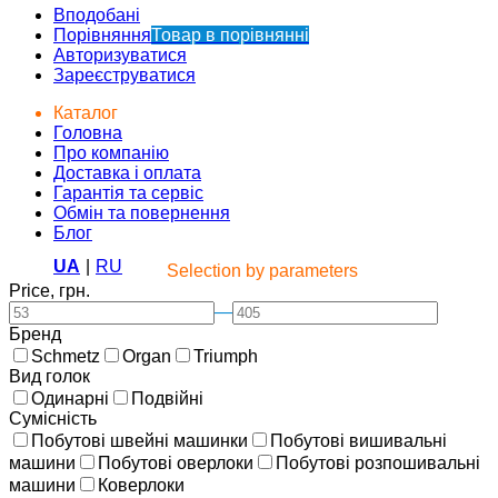
Вподобані
Порівняння
Товар в порівнянні
Авторизуватися
Зареєструватися
Каталог
Головна
Про компанію
Доставка і оплата
Гарантія та сервіс
Обмін та повернення
Блог
UA
|
RU
Selection by parameters
Price, грн.
—
Бренд
Schmetz
Organ
Triumph
Вид голок
Одинарні
Подвійні
Сумісність
Побутові швейні машинки
Побутові вишивальні
машини
Побутові оверлоки
Побутові розпошивальні
машини
Коверлоки