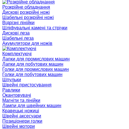
Розкрійне обладнання
Дискові розкрійні ножі
Шабельні розкрійні ножі
Відрізні лінійки
Шліфувальні камені та стрічки
Дискові леза
Шабельні леза
Акумулятори для ножів
Комплектуючі
Лапки для промислових машин
Лапки для побутових машин
Голки для промислових машин
Голки для побутових машин
Шпульки
Швейні пристосування
Равлики
Окантовувачі
Магніти та лінійки
Лампи для швейних машин
Кравецькі ножиці
Швейні аксесуари
Позиціонери голки
Швейні мотори