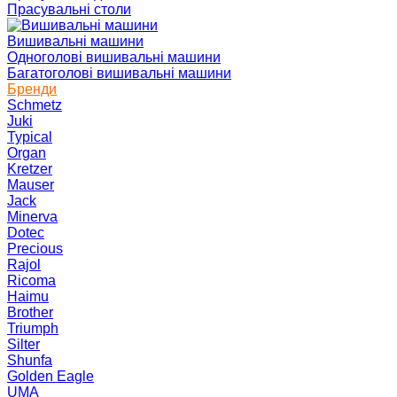
Прасувальні столи
Вишивальні машини
Одноголові вишивальні машини
Багатоголові вишивальні машини
Бренди
Schmetz
Juki
Typical
Organ
Kretzer
Mauser
Jack
Minerva
Dotec
Precious
Rajol
Ricoma
Haimu
Brother
Triumph
Silter
Shunfa
Golden Eagle
UMA