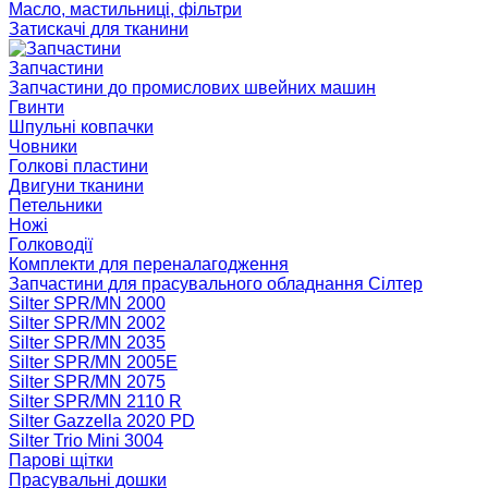
Масло, мастильниці, фільтри
Затискачі для тканини
Запчастини
Запчастини до промислових швейних машин
Гвинти
Шпульні ковпачки
Човники
Голкові пластини
Двигуни тканини
Петельники
Ножі
Голководії
Комплекти для переналагодження
Запчастини для прасувального обладнання Сілтер
Silter SPR/MN 2000
Silter SPR/MN 2002
Silter SPR/MN 2035
Silter SPR/MN 2005E
Silter SPR/MN 2075
Silter SPR/MN 2110 R
Silter Gazzella 2020 PD
Silter Trio Mini 3004
Парові щітки
Прасувальні дошки