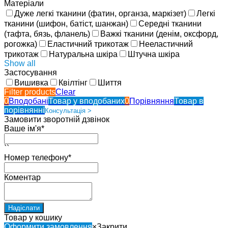
Матеріали
Дуже легкі тканини (фатин, органза, маркізет)
Легкі
тканини (шифон, батіст, шанжан)
Середні тканини
(тафта, бязь, фланель)
Важкі тканини (денім, оксфорд,
рогожка)
Еластичний трикотаж
Нееластичний
трикотаж
Натуральна шкіра
Штучна шкіра
Show all
Застосування
Вишивка
Квілтінг
Шиття
Filter products
Clear
0
Вподобані
Товар у вподобаних
0
Порівняння
Товар в
порівнянні
Консультація >
Замовити зворотній дзвінок
Ваше ім'я*
``
Номер телефону*
Коментар
Товар у кошику
Оформити замовлення
×
Закрити