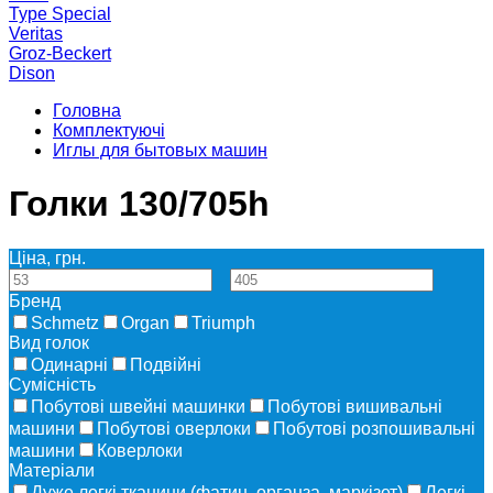
Type Special
Veritas
Groz-Beckert
Dison
Головна
Комплектуючі
Иглы для бытовых машин
Голки 130/705h
Ціна, грн.
—
Бренд
Schmetz
Organ
Triumph
Вид голок
Одинарні
Подвійні
Сумісність
Побутові швейні машинки
Побутові вишивальні
машини
Побутові оверлоки
Побутові розпошивальні
машини
Коверлоки
Матеріали
Дуже легкі тканини (фатин, органза, маркізет)
Легкі