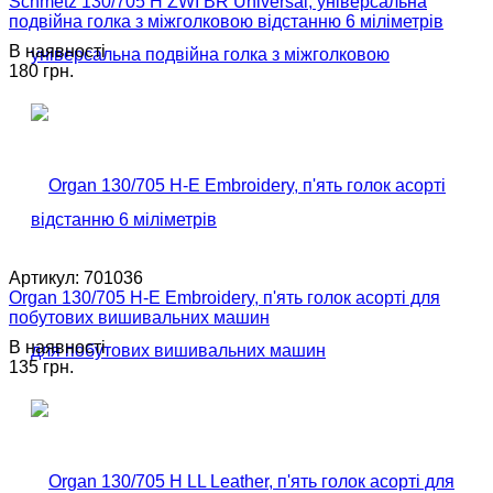
Schmetz 130/705 H ZWI BR Universal, універсальна
подвійна голка з міжголковою відстанню 6 міліметрів
В наявності
180 грн.
Артикул:
701036
Organ 130/705 H-E Embroidery, п'ять голок асорті для
побутових вишивальних машин
В наявності
135 грн.