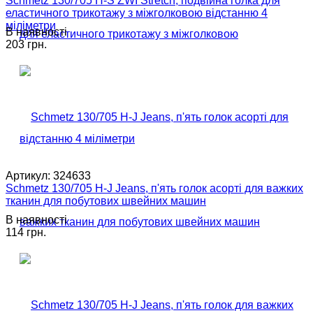
Schmetz 130/705 H-S ZWI Stretch, подвійна голка для
еластичного трикотажу з міжголковою відстанню 4
міліметри
В наявності
203 грн.
Артикул:
324633
Schmetz 130/705 H-J Jeans, п'ять голок асорті для важких
тканин для побутових швейних машин
В наявності
114 грн.