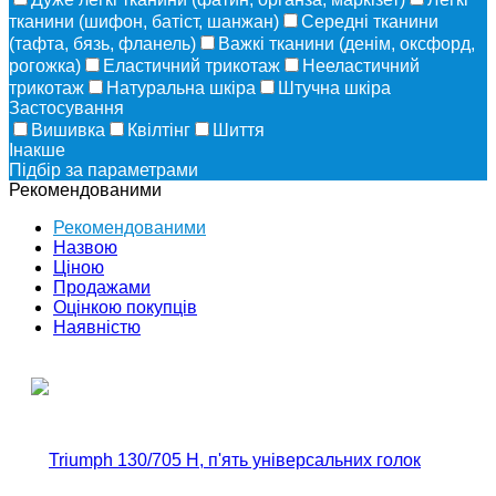
тканини (шифон, батіст, шанжан)
Середні тканини
(тафта, бязь, фланель)
Важкі тканини (денім, оксфорд,
рогожка)
Еластичний трикотаж
Нееластичний
трикотаж
Натуральна шкіра
Штучна шкіра
Застосування
Вишивка
Квілтінг
Шиття
Інакше
Підбір за параметрами
Рекомендованими
Рекомендованими
Назвою
Ціною
Продажами
Оцінкою покупців
Наявністю