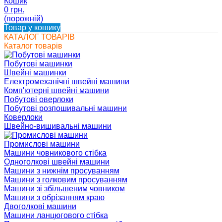
Кошик
0 грн.
(порожній)
Товар у кошику
КАТАЛОГ ТОВАРІВ
Каталог товарів
Побутові машинки
Швейні машинки
Електромеханічні швейні машини
Комп'ютерні швейні машини
Побутові оверлоки
Побутові розпошивальні машини
Коверлоки
Швейно-вишивальні машини
Промислові машини
Машини човникового стібка
Одноголкові швейні машини
Машини з нижнім просуванням
Машини з голковим просуванням
Машини зі збільшеним човником
Машини з обрізанням краю
Двоголкові машини
Машини ланцюгового стібка