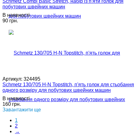
Schmetz Combi Basic Stretch, набір із п'яти голок для
побутових швейних машин
В наявності
90 грн.
Артикул:
324495
Schmetz 130/705 H-N Topstitch, п'ять голок для стьобання
одного розміру для побутових швейних машин
В наявності
160 грн.
Завантажити ще
1
2
→