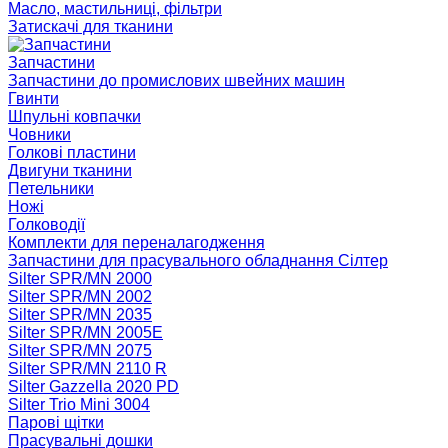
Масло, мастильниці, фільтри
Затискачі для тканини
Запчастини
Запчастини до промислових швейних машин
Гвинти
Шпульні ковпачки
Човники
Голкові пластини
Двигуни тканини
Петельники
Ножі
Голководії
Комплекти для переналагодження
Запчастини для прасувального обладнання Сілтер
Silter SPR/MN 2000
Silter SPR/MN 2002
Silter SPR/MN 2035
Silter SPR/MN 2005E
Silter SPR/MN 2075
Silter SPR/MN 2110 R
Silter Gazzella 2020 PD
Silter Trio Mini 3004
Парові щітки
Прасувальні дошки