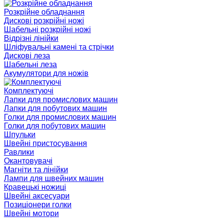
Розкрійне обладнання
Дискові розкрійні ножі
Шабельні розкрійні ножі
Відрізні лінійки
Шліфувальні камені та стрічки
Дискові леза
Шабельні леза
Акумулятори для ножів
Комплектуючі
Лапки для промислових машин
Лапки для побутових машин
Голки для промислових машин
Голки для побутових машин
Шпульки
Швейні пристосування
Равлики
Окантовувачі
Магніти та лінійки
Лампи для швейних машин
Кравецькі ножиці
Швейні аксесуари
Позиціонери голки
Швейні мотори