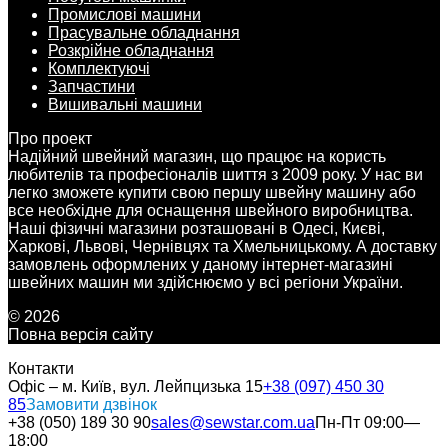
Промислові машини
Прасувальне обладнання
Розкрійне обладнання
Комплектуючі
Запчастини
Вишивальні машини
Про проект
Надійний швейний магазин, що працює на користь
любителів та професіоналів шиття з 2009 року. У нас ви
легко зможете купити свою першу швейну машину або
все необхідне для оснащення швейного виробництва.
Наші фізичні магазини розташовані в Одесі, Києві,
Харкові, Львові, Чернівцях та Хмельницькому. А доставку
замовлень оформлених у даному інтернет-магазині
швейних машин ми здійснюємо у всі регіони України.
© 2026
Повна версія сайту
Контакти
Офіс – м. Київ, вул. Лейпцизька 15
+38 (097) 450 30
85
Замовити дзвінок
+38 (050) 189 30 90
sales@sewstar.com.ua
Пн-Пт 09:00—
18:00