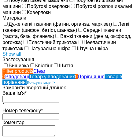
Побутові швейні машинки
Побутові вишивальні
машини
Побутові оверлоки
Побутові розпошивальні
машини
Коверлоки
Матеріали
Дуже легкі тканини (фатин, органза, маркізет)
Легкі
тканини (шифон, батіст, шанжан)
Середні тканини
(тафта, бязь, фланель)
Важкі тканини (денім, оксфорд,
рогожка)
Еластичний трикотаж
Нееластичний
трикотаж
Натуральна шкіра
Штучна шкіра
Show all
Застосування
Вишивка
Квілтінг
Шиття
Filter products
Clear
0
Вподобані
Товар у вподобаних
0
Порівняння
Товар в
порівнянні
Консультація >
Замовити зворотній дзвінок
Ваше ім'я*
``
Номер телефону*
Коментар