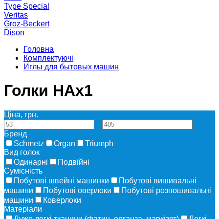
Type Special
Veritas
Groz-Beckert
Dison
Головна
Комплектуючі
Иглы для бытовых машин
Голки HAx1
Ціна, грн.
—
Бренд
Schmetz
Organ
Triumph
Вид голок
Одинарні
Подвійні
Сумісність
Побутові швейні машинки
Побутові вишивальні
машини
Побутові оверлоки
Побутові розпошивальні
машини
Коверлоки
Матеріали
Дуже легкі тканини (фатин, органза, маркізет)
Легкі