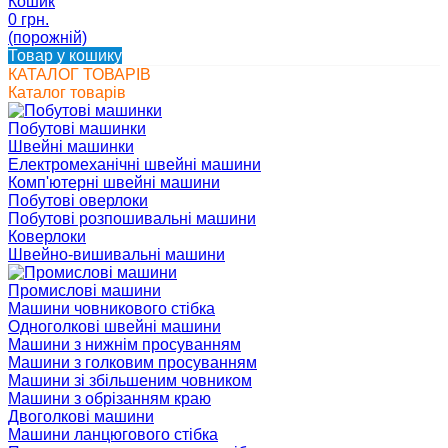
Кошик
0 грн.
(порожній)
Товар у кошику
КАТАЛОГ ТОВАРІВ
Каталог товарів
Побутові машинки
Швейні машинки
Електромеханічні швейні машини
Комп'ютерні швейні машини
Побутові оверлоки
Побутові розпошивальні машини
Коверлоки
Швейно-вишивальні машини
Промислові машини
Машини човникового стібка
Одноголкові швейні машини
Машини з нижнім просуванням
Машини з голковим просуванням
Машини зі збільшеним човником
Машини з обрізанням краю
Двоголкові машини
Машини ланцюгового стібка