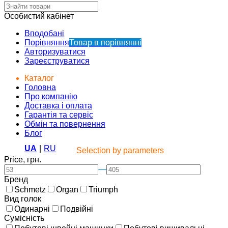
Особистий кабінет
Вподобані
Порівняння
Товар в порівнянні
Авторизуватися
Зареєструватися
Каталог
Головна
Про компанію
Доставка і оплата
Гарантія та сервіс
Обмін та повернення
Блог
UA
|
RU
Selection by parameters
Price, грн.
—
Бренд
Schmetz
Organ
Triumph
Вид голок
Одинарні
Подвійні
Сумісність