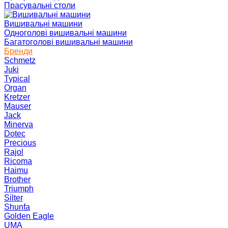
Прасувальні столи
Вишивальні машини
Одноголові вишивальні машини
Багатоголові вишивальні машини
Бренди
Schmetz
Juki
Typical
Organ
Kretzer
Mauser
Jack
Minerva
Dotec
Precious
Rajol
Ricoma
Haimu
Brother
Triumph
Silter
Shunfa
Golden Eagle
UMA