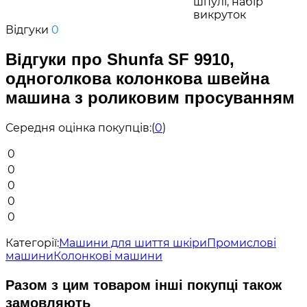
шпулі, набір
викруток
Відгуки
0
Відгуки про Shunfa SF 9910,
одноголкова колонкова швейна
машина з роликовим просуванням
Середня оцінка покупців:
(
0
)
0
0
0
0
0
Категорії:
Машини для шиття шкіри
Промислові
машини
Колонкові машини
Разом з цим товаром інші покупці також
замовляють