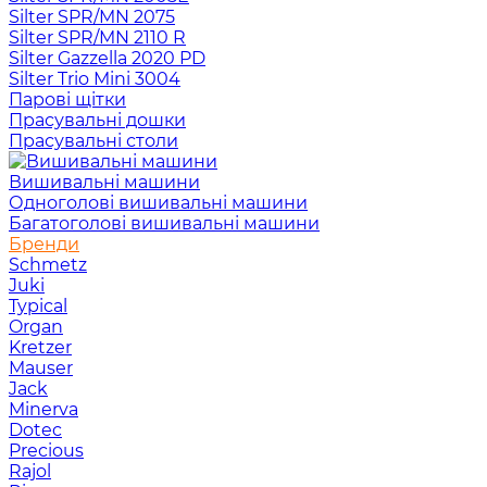
Silter SPR/MN 2075
Silter SPR/MN 2110 R
Silter Gazzella 2020 PD
Silter Trio Mini 3004
Парові щітки
Прасувальні дошки
Прасувальні столи
Вишивальні машини
Одноголові вишивальні машини
Багатоголові вишивальні машини
Бренди
Schmetz
Juki
Typical
Organ
Kretzer
Mauser
Jack
Minerva
Dotec
Precious
Rajol