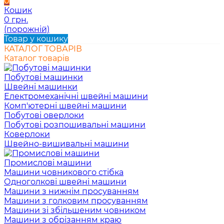
0
Кошик
0 грн.
(порожній)
Товар у кошику
КАТАЛОГ ТОВАРІВ
Каталог товарів
Побутові машинки
Швейні машинки
Електромеханічні швейні машини
Комп'ютерні швейні машини
Побутові оверлоки
Побутові розпошивальні машини
Коверлоки
Швейно-вишивальні машини
Промислові машини
Машини човникового стібка
Одноголкові швейні машини
Машини з нижнім просуванням
Машини з голковим просуванням
Машини зі збільшеним човником
Машини з обрізанням краю