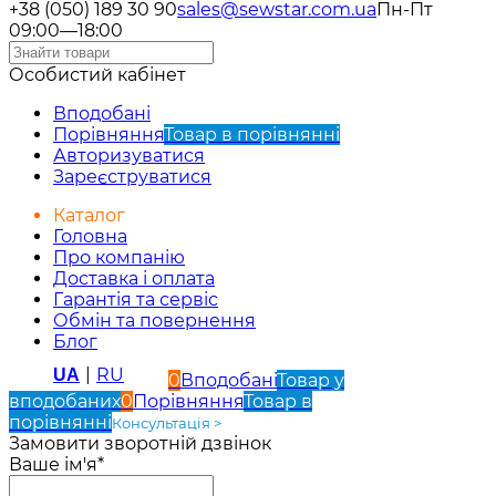
+38 (050) 189 30 90
sales@sewstar.com.ua
Пн-Пт
09:00—18:00
Особистий кабінет
Вподобані
Порівняння
Товар в порівнянні
Авторизуватися
Зареєструватися
Каталог
Головна
Про компанію
Доставка і оплата
Гарантія та сервіс
Обмін та повернення
Блог
|
RU
UA
0
Вподобані
Товар у
вподобаних
0
Порівняння
Товар в
порівнянні
Консультація >
Замовити зворотній дзвінок
Ваше ім'я*