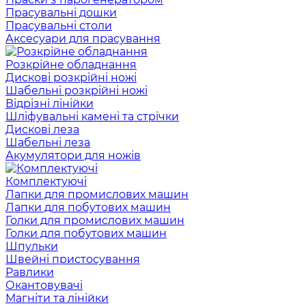
Прасувальні дошки
Прасувальні столи
Аксесуари для прасування
Розкрійне обладнання
Дискові розкрійні ножі
Шабельні розкрійні ножі
Відрізні лінійки
Шліфувальні камені та стрічки
Дискові леза
Шабельні леза
Акумулятори для ножів
Комплектуючі
Лапки для промислових машин
Лапки для побутових машин
Голки для промислових машин
Голки для побутових машин
Шпульки
Швейні пристосування
Равлики
Окантовувачі
Магніти та лінійки