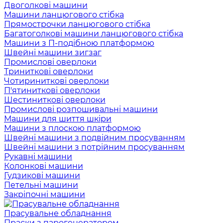
Двоголкові машини
Машини ланцюгового стібка
Прямострочки ланцюгового стібка
Багатоголкові машини ланцюгового стібка
Машини з П-подібною платформою
Швейні машини зигзаг
Промислові оверлоки
Триниткові оверлоки
Чотириниткові оверлоки
П'ятиниткові оверлоки
Шестиниткові оверлоки
Промислові розпошивальні машини
Машини для шиття шкіри
Машини з плоскою платформою
Швейні машини з подвійним просуванням
Швейні машини з потрійним просуванням
Рукавні машини
Колонкові машини
Гудзикові машини
Петельні машини
Закріпочні машини
Прасувальне обладнання
Праски з парогенератором