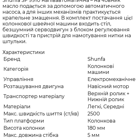
Shunfa SF 9910 напівавтоматична – на човник
масло подається за допомогою автоматичного
насоса, а для інших механізмів практикується
крапельне змащення. В комплект постачання цієї
колонкової швейної машини входить стіл,
безшумний серводвигун з блоком регулювання
швидкості та пристрій для намотування нитки на
шпульки.
Характеристики
Бренд
Shunfa
Колонкові
Категорія
машини
Управління
Електромеханічне
Розташування двигуна
Навісний мотор
Верхній ролик +
Транспортер матеріалу
Нижній ролик
Матеріали
Легкі, Середні
Макс. швидкість шиття (ст/хв)
2500
Тип платформи
Колонкова
Висота колонки
180 мм
Макс. довжина стібка
5 мм