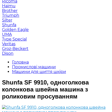
Ricoma
Haimu
Brother
Triumph
Silter
Shunfa
Golden Eagle
UMA
Type Special
Veritas
Groz-Beckert
Dison
Головна
Промислові машини
Машини для шиття шкіри
Shunfa SF 9910, одноголкова
колонкова швейна машина з
роликовим просуванням