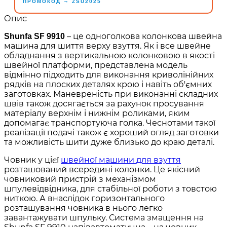
→
ПРОМОКОД
ZSU2025
Опис
– це одноголкова колонкова швейна
Shunfa SF 9910
машина для шиття верху взуття. Як і все швейне
обладнання з вертикальною колонковою в якості
швейної платформи, представлена ​​модель
відмінно підходить для виконання криволінійних
рядків на плоских деталях крою і навіть об'ємних
заготовках. Маневреність при виконанні складних
швів також досягається за рахунок просування
матеріалу верхнім і нижнім роликами, яким
допомагає транспортуюча голка. Чеснотами такої
реалізації подачі також є хороший огляд заготовки
та можливість шити дуже близько до краю деталі.
Човник у цієї
швейної машини для взуття
розташований всередині колонки. Це якісний
човниковий пристрій з механізмом
шпулевідвідника, для стабільної роботи з товстою
ниткою. А внаслідок горизонтального
розташування човника в нього легко
завантажувати шпульку. Система змащення на