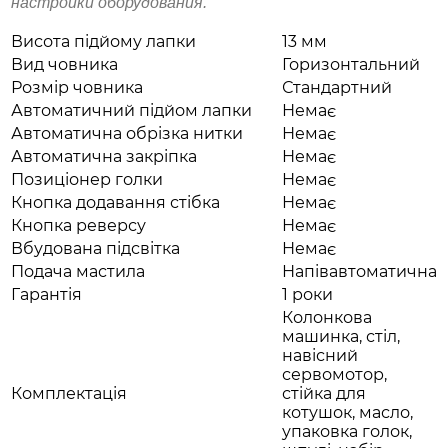
настройки оборудования.
Висота підйому лапки
13 мм
Вид човника
Горизонтальний
Розмір човника
Стандартний
Автоматичний підйом лапки
Немає
Автоматична обрізка нитки
Немає
Автоматична закріпка
Немає
Позиціонер голки
Немає
Кнопка додавання стібка
Немає
Кнопка реверсу
Немає
Вбудована підсвітка
Немає
Подача мастила
Напівавтоматична
Гарантія
1 роки
Колонкова
машинка, стіл,
навісний
сервомотор,
Комплектація
стійка для
котушок, масло,
упаковка голок,