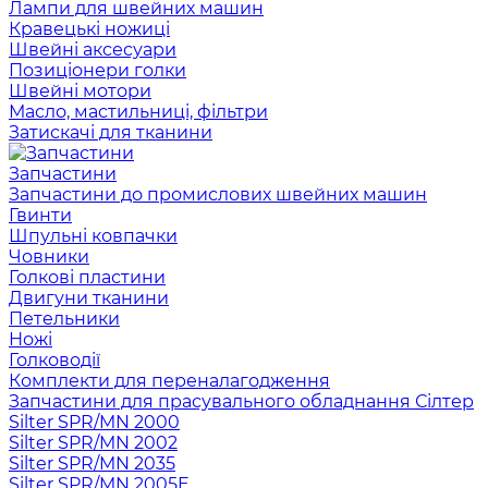
Лампи для швейних машин
Кравецькі ножиці
Швейні аксесуари
Позиціонери голки
Швейні мотори
Масло, мастильниці, фільтри
Затискачі для тканини
Запчастини
Запчастини до промислових швейних машин
Гвинти
Шпульні ковпачки
Човники
Голкові пластини
Двигуни тканини
Петельники
Ножі
Голководії
Комплекти для переналагодження
Запчастини для прасувального обладнання Сілтер
Silter SPR/MN 2000
Silter SPR/MN 2002
Silter SPR/MN 2035
Silter SPR/MN 2005E