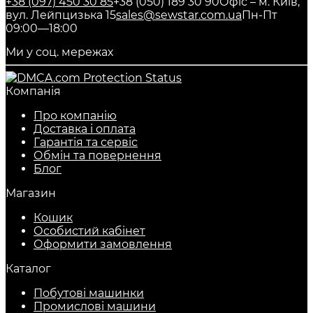
+38 (097) 450 30 85
+38 (050) 189 30 90
Офіс – м. Київ,
вул. Лейпцизька 15
sales@sewstar.com.ua
Пн-Пт
09:00—18:00
Ми у соц. мережах
Компанія
Про компанію
Доставка і оплата
Гарантія та сервіс
Обмін та повернення
Блог
Магазин
Кошик
Особистий кабінет
Оформити замовлення
Каталог
Побутові машинки
Промислові машини