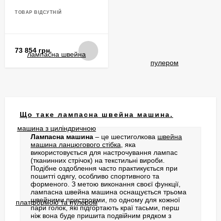
циліндричною
платформою та пулером
ТОВАР ВІДСУТНІЙ
73 854 грн.
Що таке лампасна швейна машина.
Лампасна машина
– це шестиголкова
швейна
машина ланцюгового стібка
, яка
використовується для настрочування лампас
(тканинних стрічок) на текстильні вироби.
Подібне оздоблення часто практикується при
пошитті одягу, особливо спортивного та
форменого. З метою виконання своєї функції,
лампасна швейна машина оснащується трьома
швейними пристроями, по одному для кожної
пари голок, які підгортають краї тасьми, перш
ніж вона буде пришита подвійним рядком з