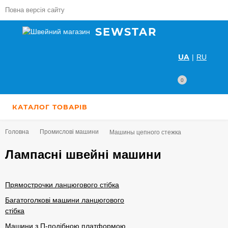
Повна версія сайту
SEWSTAR
UA
|
RU
0
КАТАЛОГ ТОВАРІВ
Головна
Промислові машини
Машины цепного стежка
Лампасні швейні машини
Прямострочки ланцюгового стібка
Багатоголкові машини ланцюгового
стібка
Машини з П-подібною платформою