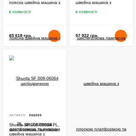
поясна швейна машина з
швейна машина з
циліндричною
плоскою платформою та
платформою та пулером
пулером
В НАЯВНОСТІ
В НАЯВНОСТІ
65 618 грн.
57 922 грн.
АРТИКУЛ:
006005
Shunfa SF 008-06064 РL,
шестиголкова лампасна
швейна машина з