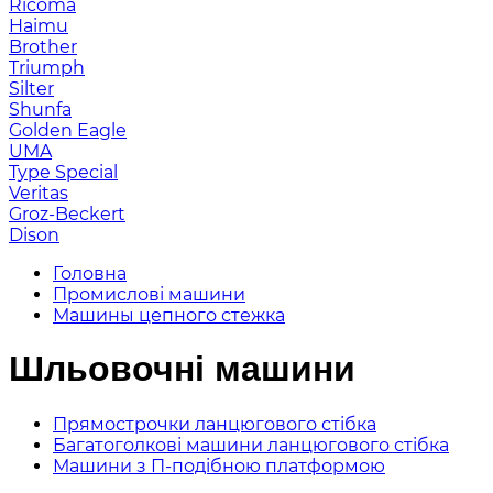
Ricoma
Haimu
Brother
Triumph
Silter
Shunfa
Golden Eagle
UMA
Type Special
Veritas
Groz-Beckert
Dison
Головна
Промислові машини
Машины цепного стежка
Шльовочні машини
Прямострочки ланцюгового стібка
Багатоголкові машини ланцюгового стібка
Машини з П-подібною платформою