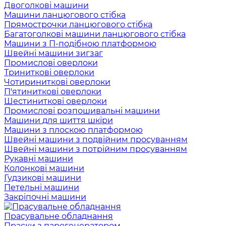
Двоголкові машини
Машини ланцюгового стібка
Прямострочки ланцюгового стібка
Багатоголкові машини ланцюгового стібка
Машини з П-подібною платформою
Швейні машини зигзаг
Промислові оверлоки
Триниткові оверлоки
Чотириниткові оверлоки
П'ятиниткові оверлоки
Шестиниткові оверлоки
Промислові розпошивальні машини
Машини для шиття шкіри
Машини з плоскою платформою
Швейні машини з подвійним просуванням
Швейні машини з потрійним просуванням
Рукавні машини
Колонкові машини
Гудзикові машини
Петельні машини
Закріпочні машини
Прасувальне обладнання
Праски з парогенератором