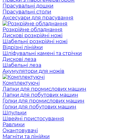
Прасувальні дошки
Прасувальні столи
Аксесуари для прасування
Розкрійне обладнання
Дискові розкрійні ножі
Шабельні розкрійні ножі
Відрізні лінійки
Шліфувальні камені та стрічки
Дискові леза
Шабельні леза
Акумулятори для ножів
Комплектуючі
Лапки для промислових машин
Лапки для побутових машин
Голки для промислових машин
Голки для побутових машин
Шпульки
Швейні пристосування
Равлики
Окантовувачі
Магніти та лінійки