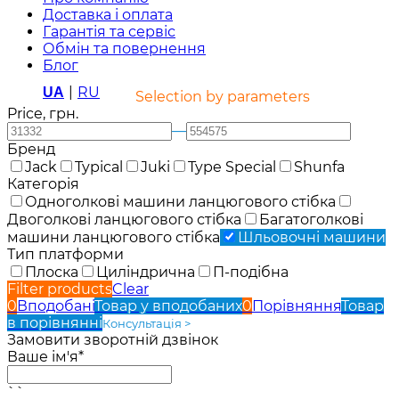
Доставка і оплата
Гарантія та сервіс
Обмін та повернення
Блог
|
RU
UA
Selection by parameters
Price, грн.
—
Бренд
Jack
Typical
Juki
Type Special
Shunfa
Категорія
Одноголкові машини ланцюгового стібка
Двоголкові ланцюгового стібка
Багатоголкові
машини ланцюгового стібка
Шльовочні машини
Тип платформи
Плоска
Циліндрична
П-подібна
Filter products
Clear
0
Вподобані
Товар у вподобаних
0
Порівняння
Товар
в порівнянні
Консультація >
Замовити зворотній дзвінок
Ваше ім'я*
``