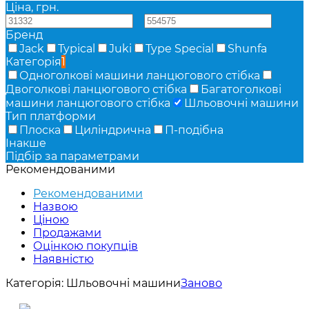
Ціна, грн.
—
Бренд
Jack
Typical
Juki
Type Special
Shunfa
Категорія
1
Одноголкові машини ланцюгового стібка
Двоголкові ланцюгового стібка
Багатоголкові
машини ланцюгового стібка
Шльовочні машини
Тип платформи
Плоска
Циліндрична
П-подібна
Інакше
Підбір за параметрами
Рекомендованими
Рекомендованими
Назвою
Ціною
Продажами
Оцінкою покупців
Наявністю
Категорія:
Шльовочні машини
Заново