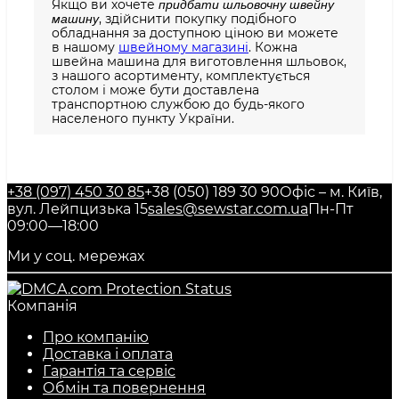
Якщо ви хочете
придбати шльовочну швейну
, здійснити покупку подібного
машину
обладнання за доступною ціною ви можете
в нашому
швейному магазині
. Кожна
швейна машина для виготовлення шльовок,
з нашого асортименту, комплектується
столом і може бути доставлена
транспортною службою до будь-якого
населеного пункту України.
+38 (097) 450 30 85
+38 (050) 189 30 90
Офіс – м. Київ,
вул. Лейпцизька 15
sales@sewstar.com.ua
Пн-Пт
09:00—18:00
Ми у соц. мережах
Компанія
Про компанію
Доставка і оплата
Гарантія та сервіс
Обмін та повернення