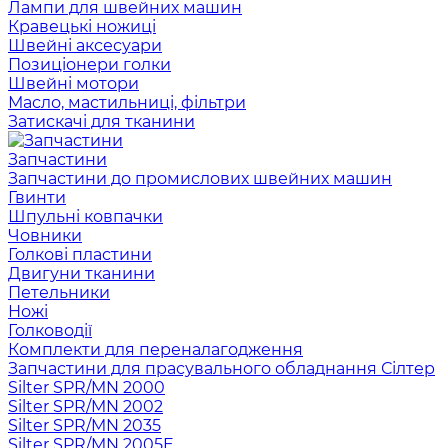
Лампи для швейних машин
Кравецькі ножиці
Швейні аксесуари
Позиціонери голки
Швейні мотори
Масло, мастильниці, фільтри
Затискачі для тканини
Запчастини
Запчастини до промислових швейних машин
Гвинти
Шпульні ковпачки
Човники
Голкові пластини
Двигуни тканини
Петельники
Ножі
Голководії
Комплекти для переналагодження
Запчастини для прасувального обладнання Сілтер
Silter SPR/MN 2000
Silter SPR/MN 2002
Silter SPR/MN 2035
Silter SPR/MN 2005E