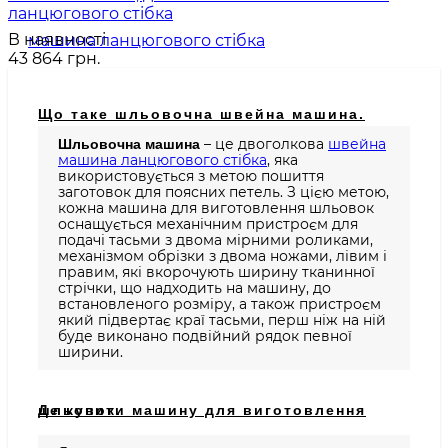
ланцюгового стібка
В наявності
43 864 грн.
Що таке шльовочна швейна машина.
– це двоголкова
швейна
Шльовочна машина
машина ланцюгового стібка
, яка
використовується з метою пошиття
заготовок для поясних петель. З цією метою,
кожна машина для виготовлення шльовок
оснащується механічним пристроєм для
подачі тасьми з двома мірними роликами,
механізмом обрізки з двома ножами, лівим і
правим, які вкорочують ширину тканинної
стрічки, що надходить на машину, до
встановленого розміру, а також пристроєм
який підвертає краї тасьми, перш ніж на ній
буде виконано подвійний рядок певної
ширини.
Де купити машину для виготовлення шльовок.