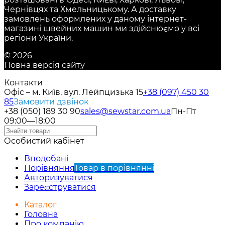
Чернівцях та Хмельницькому. А доставку
замовлень оформлених у даному інтернет-
магазині швейних машин ми здійснюємо у всі
регіони України.
© 2026
Повна версія сайту
Контакти
Офіс – м. Київ, вул. Лейпцизька 15
+38 (097) 450 30
85
Замовити дзвінок
+38 (050) 189 30 90
sales@sewstar.com.ua
Пн-Пт
09:00—18:00
Особистий кабінет
Вподобані
Порівняння
Товар в порівнянні
Авторизуватися
Зареєструватися
Каталог
Головна
Про компанію