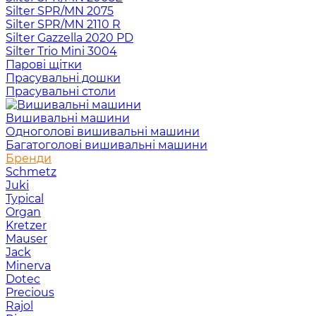
Silter SPR/MN 2075
Silter SPR/MN 2110 R
Silter Gazzella 2020 PD
Silter Trio Mini 3004
Парові щітки
Прасувальні дошки
Прасувальні столи
Вишивальні машини
Одноголові вишивальні машини
Багатоголові вишивальні машини
Бренди
Schmetz
Juki
Typical
Organ
Kretzer
Mauser
Jack
Minerva
Dotec
Precious
Rajol