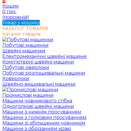
0
Кошик
0 грн.
(порожній)
Товар у кошику
КАТАЛОГ ТОВАРІВ
Каталог товарів
Побутові машинки
Швейні машинки
Електромеханічні швейні машини
Комп'ютерні швейні машини
Побутові оверлоки
Побутові розпошивальні машини
Коверлоки
Швейно-вишивальні машини
Промислові машини
Машини човникового стібка
Одноголкові швейні машини
Машини з нижнім просуванням
Машини з голковим просуванням
Машини зі збільшеним човником
Машини з обрізанням краю