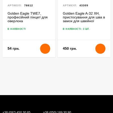
АРТИКУЛ:
78612
АРТИКУЛ:
43309
Golden Eagle TWE7,
Golden Eagle A-32 XH,
професійний пінцет для
пристосування для шва в
оверлока
замок для швейної
машини ланцюгового
стібка
В НАЯВНОСТІ
В НАЯВНОСТІ: 3 ШТ.
54 грн.
450 грн.
+38 (097) 450 30 85
+38 (050) 189 30 90