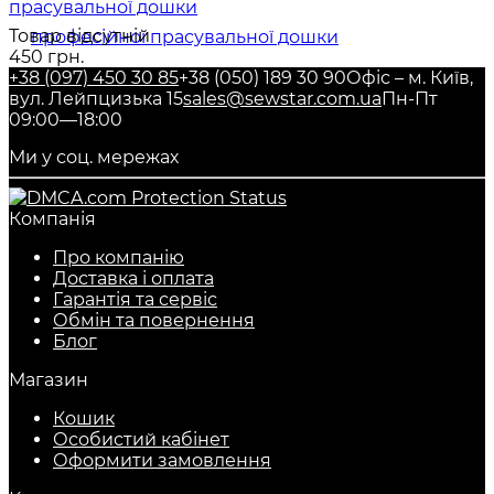
прасувальної дошки
Товар відсутній
450 грн.
+38 (097) 450 30 85
+38 (050) 189 30 90
Офіс – м. Київ,
вул. Лейпцизька 15
sales@sewstar.com.ua
Пн-Пт
09:00—18:00
Ми у соц. мережах
Компанія
Про компанію
Доставка і оплата
Гарантія та сервіс
Обмін та повернення
Блог
Магазин
Кошик
Особистий кабінет
Оформити замовлення