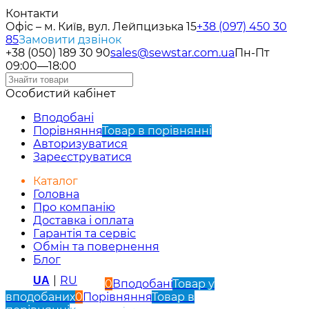
Контакти
Офіс – м. Київ, вул. Лейпцизька 15
+38 (097) 450 30
85
Замовити дзвінок
+38 (050) 189 30 90
sales@sewstar.com.ua
Пн-Пт
09:00—18:00
Особистий кабінет
Вподобані
Порівняння
Товар в порівнянні
Авторизуватися
Зареєструватися
Каталог
Головна
Про компанію
Доставка і оплата
Гарантія та сервіс
Обмін та повернення
Блог
|
RU
UA
0
Вподобані
Товар у
вподобаних
0
Порівняння
Товар в