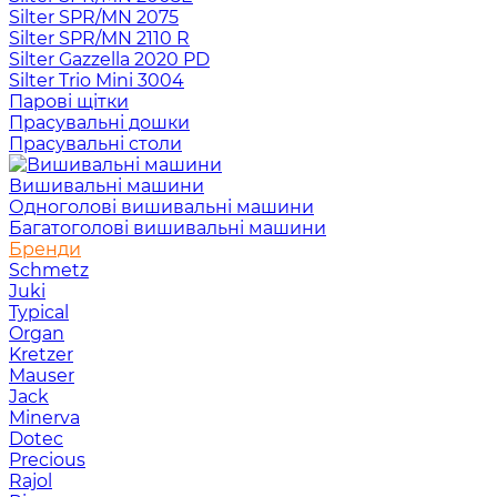
Silter SPR/MN 2075
Silter SPR/MN 2110 R
Silter Gazzella 2020 PD
Silter Trio Mini 3004
Парові щітки
Прасувальні дошки
Прасувальні столи
Вишивальні машини
Одноголові вишивальні машини
Багатоголові вишивальні машини
Бренди
Schmetz
Juki
Typical
Organ
Kretzer
Mauser
Jack
Minerva
Dotec
Precious
Rajol