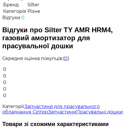
Бренд
Silter
Категорія
Різне
Відгуки
0
Відгуки про Silter TY AMR HRM4,
газовий амортизатор для
прасувальної дошки
Середня оцінка покупців:
(
0
)
0
0
0
0
0
Категорії:
Запчастини для прасувального
обладнання Сілтер
Запчастини
Прасувальні дошки
Товари зі схожими характеристиками