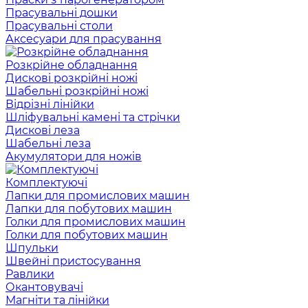
Прасувальні дошки
Прасувальні столи
Аксесуари для прасування
Розкрійне обладнання
Дискові розкрійні ножі
Шабельні розкрійні ножі
Відрізні лінійки
Шліфувальні камені та стрічки
Дискові леза
Шабельні леза
Акумулятори для ножів
Комплектуючі
Лапки для промислових машин
Лапки для побутових машин
Голки для промислових машин
Голки для побутових машин
Шпульки
Швейні пристосування
Равлики
Окантовувачі
Магніти та лінійки