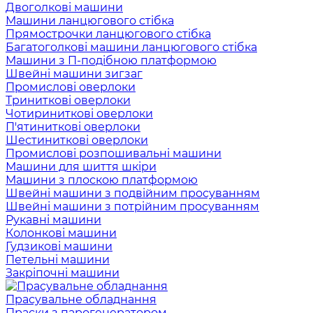
Двоголкові машини
Машини ланцюгового стібка
Прямострочки ланцюгового стібка
Багатоголкові машини ланцюгового стібка
Машини з П-подібною платформою
Швейні машини зигзаг
Промислові оверлоки
Триниткові оверлоки
Чотириниткові оверлоки
П'ятиниткові оверлоки
Шестиниткові оверлоки
Промислові розпошивальні машини
Машини для шиття шкіри
Машини з плоскою платформою
Швейні машини з подвійним просуванням
Швейні машини з потрійним просуванням
Рукавні машини
Колонкові машини
Гудзикові машини
Петельні машини
Закріпочні машини
Прасувальне обладнання
Праски з парогенератором