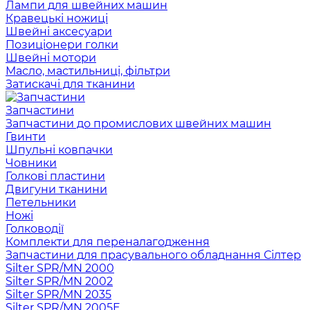
Лампи для швейних машин
Кравецькі ножиці
Швейні аксесуари
Позиціонери голки
Швейні мотори
Масло, мастильниці, фільтри
Затискачі для тканини
Запчастини
Запчастини до промислових швейних машин
Гвинти
Шпульні ковпачки
Човники
Голкові пластини
Двигуни тканини
Петельники
Ножі
Голководії
Комплекти для переналагодження
Запчастини для прасувального обладнання Сілтер
Silter SPR/MN 2000
Silter SPR/MN 2002
Silter SPR/MN 2035
Silter SPR/MN 2005E