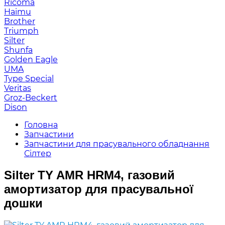
Ricoma
Haimu
Brother
Triumph
Silter
Shunfa
Golden Eagle
UMA
Type Special
Veritas
Groz-Beckert
Dison
Головна
Запчастини
Запчастини для прасувального обладнання
Сілтер
Silter TY AMR HRM4, газовий
амортизатор для прасувальної
дошки