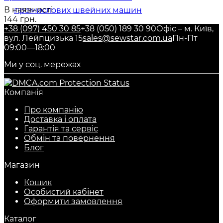
В наявності
144 грн.
+38 (097) 450 30 85
+38 (050) 189 30 90
Офіс – м. Київ,
вул. Лейпцизька 15
sales@sewstar.com.ua
Пн-Пт
09:00—18:00
Ми у соц. мережах
Компанія
Про компанію
Доставка і оплата
Гарантія та сервіс
Обмін та повернення
Блог
Магазин
Кошик
Особистий кабінет
Оформити замовлення
Каталог