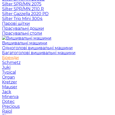
Silter SPR/MN 2075
Silter SPR/MN 2110 R
Silter Gazzella 2020 PD
Silter Trio Mini 3004
Парові щітки
Прасувальні дошки
Прасувальні столи
Вишивальні машини
Одноголові вишивальні машини
Багатоголові вишивальні машини
Бренди
Schmetz
Juki
Typical
Organ
Kretzer
Mauser
Jack
Minerva
Dotec
Precious
Rajol