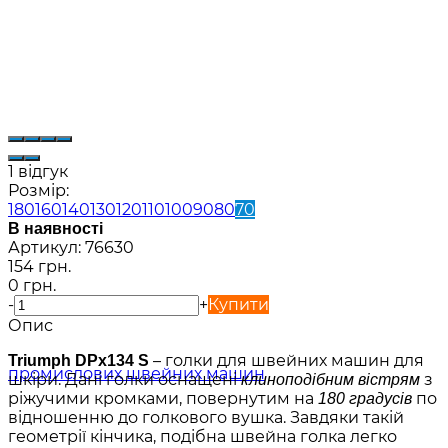
1 відгук
Розмір:
180
160
140
130
120
110
100
90
80
70
В наявності
Артикул:
76630
154 грн.
0 грн.
-
+
Купити
Опис
– голки для швейних машин для
Triumph DPx134 S
шкіри. Дані голки оснащені
з
клиноподібним вістрям
ріжучими кромками, повернутим на
по
180 градусів
відношенню до голкового вушка. Завдяки такій
геометрії кінчика, подібна швейна голка легко