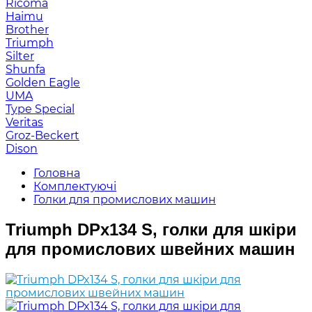
Ricoma
Haimu
Brother
Triumph
Silter
Shunfa
Golden Eagle
UMA
Type Special
Veritas
Groz-Beckert
Dison
Головна
Комплектуючі
Голки для промислових машин
Triumph DPx134 S, голки для шкіри
для промислових швейних машин