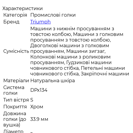
Характеристики
Категорія
Промислові голки
Бренд
Triumph
Машини з нижнім просуванням з
товстою колбою, Машини з голковим
просуванням з товстою колбою,
Двоголкові машини з голковим
Сумісність
просуванням, Машини зигзаг,
Колонкові машини з роликовим
просуванням, Гудзикові машини
човникового стібка, Петельні машини
човникового стібка, Закріпочні машини
Матеріали
Натуральна шкіра
Система
DPx134
голки
Тип вістря
S
Покриття
Хром
Довжина
голки (до
33.9 мм
вушка)
Діаметр