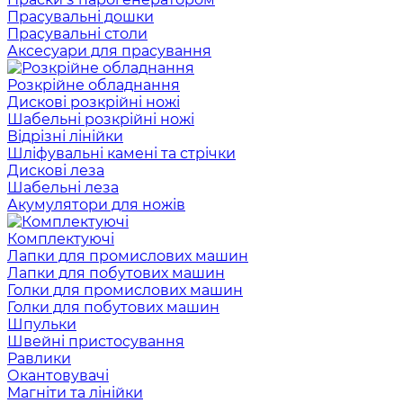
Прасувальні дошки
Прасувальні столи
Аксесуари для прасування
Розкрійне обладнання
Дискові розкрійні ножі
Шабельні розкрійні ножі
Відрізні лінійки
Шліфувальні камені та стрічки
Дискові леза
Шабельні леза
Акумулятори для ножів
Комплектуючі
Лапки для промислових машин
Лапки для побутових машин
Голки для промислових машин
Голки для побутових машин
Шпульки
Швейні пристосування
Равлики
Окантовувачі
Магніти та лінійки