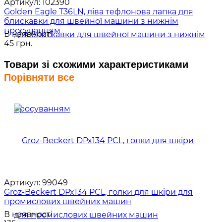
Артикул:
102390
Golden Eagle T36LN, ліва тефлонова лапка для
блискавки для швейної машини з нижнім
просуванням
В наявності
45 грн.
Товари зі схожими характеристиками
Порівняти все
Артикул:
99049
Groz-Beckert DPx134 PCL, голки для шкіри для
промислових швейних машин
В наявності