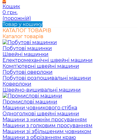
0
Кошик
0 грн.
(порожній)
Товар у кошику
КАТАЛОГ ТОВАРІВ
Каталог товарів
Побутові машинки
Швейні машинки
Електромеханічні швейні машини
Комп'ютерні швейні машини
Побутові оверлоки
Побутові розпошивальні машини
Коверлоки
Швейно-вишивальні машини
Промислові машини
Машини човникового стібка
Одноголкові швейні машини
Машини з нижнім просуванням
Машини з голковим просуванням
Машини зі збільшеним човником
Машини з обрізанням краю