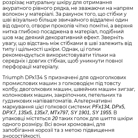
розрізає натуральну шкіру для отримання
акуратного рівного рядка, не зважаючи на напрям
волокон у матеріалі. За рахунок того, що стібки у
шві візуально більше звичайного віддалені один
від одного, отвори проколів чітко помітні, а верхня
нитка глибоко посаджена в матеріал, подібний
шов має деякий декоративний ефект. Зверніть
увагу, що відстань між стібками в шві залежить від
типу і щільності шкіри. Однак, ці голки
рекомендується використовувати тільки на
середніх і довгих стібках, щоб уникнути повної
перфорації матеріалу.
Triumph DPx134 S призначені для одноголкових
промислових машин з голководієм під товсту
колбу, двоголкових машин, швейних машин зигзаг,
колонкових машин, закріпочних, петельних та
гудзикових напівавтоматів. Альтернативні
маркування цієї голкової системи:
PFх134, DPх5,
. В
DPX7, 135х5, 135х7, MTх797, SY 1901, SY 1955
упаковці містяться
таких голок для шиття шкіри
20
одного розміру. Всі вони хромовані, для
запобігання корозії та з метою підвищення
зносостійкості.