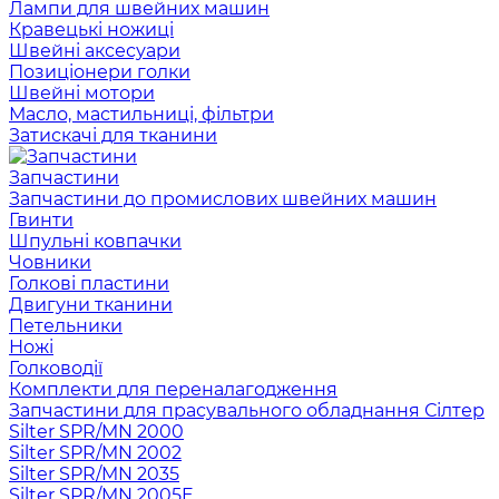
Лампи для швейних машин
Кравецькі ножиці
Швейні аксесуари
Позиціонери голки
Швейні мотори
Масло, мастильниці, фільтри
Затискачі для тканини
Запчастини
Запчастини до промислових швейних машин
Гвинти
Шпульні ковпачки
Човники
Голкові пластини
Двигуни тканини
Петельники
Ножі
Голководії
Комплекти для переналагодження
Запчастини для прасувального обладнання Сілтер
Silter SPR/MN 2000
Silter SPR/MN 2002
Silter SPR/MN 2035
Silter SPR/MN 2005E