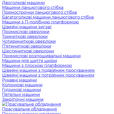
Двоголкові машини
Машини ланцюгового стібка
Прямострочки ланцюгового стібка
Багатоголкові машини ланцюгового стібка
Машини з П-подібною платформою
Швейні машини зигзаг
Промислові оверлоки
Триниткові оверлоки
Чотириниткові оверлоки
П'ятиниткові оверлоки
Шестиниткові оверлоки
Промислові розпошивальні машини
Машини для шиття шкіри
Машини з плоскою платформою
Швейні машини з подвійним просуванням
Швейні машини з потрійним просуванням
Рукавні машини
Колонкові машини
Гудзикові машини
Петельні машини
Закріпочні машини
Прасувальне обладнання
Праски з парогенератором