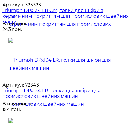
Артикул:
325323
Triumph DPx134 LR CM, голки для шкіри з
керамічним покриттям для промислових швейних
машин
В наявності
243 грн.
Артикул:
72343
Triumph DPx134 LR, голки для шкіри для
промислових швейних машин
В наявності
154 грн.