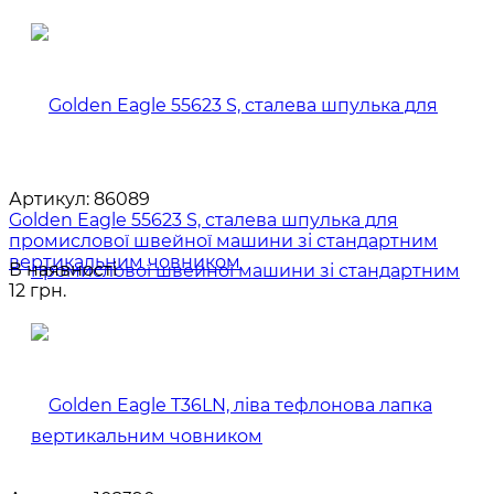
Артикул:
86089
Golden Eagle 55623 S, сталева шпулька для
промислової швейної машини зі стандартним
вертикальним човником
В наявності
12 грн.