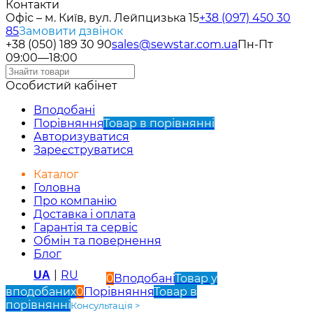
Контакти
Офіс – м. Київ, вул. Лейпцизька 15
+38 (097) 450 30
85
Замовити дзвінок
+38 (050) 189 30 90
sales@sewstar.com.ua
Пн-Пт
09:00—18:00
Особистий кабінет
Вподобані
Порівняння
Товар в порівнянні
Авторизуватися
Зареєструватися
Каталог
Головна
Про компанію
Доставка і оплата
Гарантія та сервіс
Обмін та повернення
Блог
|
RU
UA
0
Вподобані
Товар у
вподобаних
0
Порівняння
Товар в
порівнянні
Консультація >