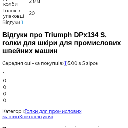
2 мм
колби
Голок в
20
упаковці
Відгуки
1
Відгуки про Triumph DPx134 S,
голки для шкіри для промислових
швейних машин
Середня оцінка покупців:
(
1
)
5.00 з 5 зірок
1
0
0
0
0
Категорії:
Голки для промислових
машин
Комплектуючі