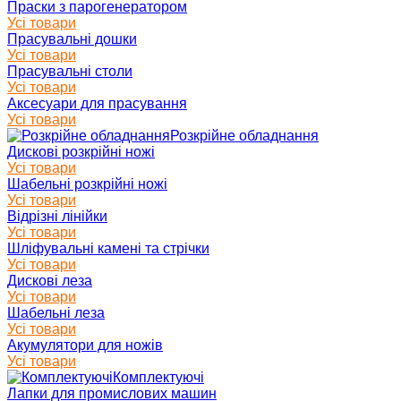
Праски з парогенератором
Усі товари
Прасувальні дошки
Усі товари
Прасувальні столи
Усі товари
Аксесуари для прасування
Усі товари
Розкрійне обладнання
Дискові розкрійні ножі
Усі товари
Шабельні розкрійні ножі
Усі товари
Відрізні лінійки
Усі товари
Шліфувальні камені та стрічки
Усі товари
Дискові леза
Усі товари
Шабельні леза
Усі товари
Акумулятори для ножів
Усі товари
Комплектуючі
Лапки для промислових машин