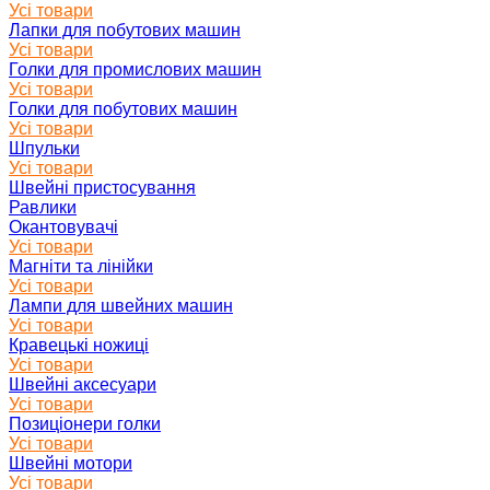
Усі товари
Лапки для побутових машин
Усі товари
Голки для промислових машин
Усі товари
Голки для побутових машин
Усі товари
Шпульки
Усі товари
Швейні пристосування
Равлики
Окантовувачі
Усі товари
Магніти та лінійки
Усі товари
Лампи для швейних машин
Усі товари
Кравецькі ножиці
Усі товари
Швейні аксесуари
Усі товари
Позиціонери голки
Усі товари
Швейні мотори
Усі товари