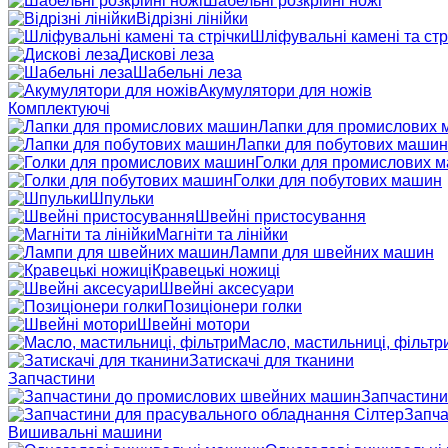
Шабельні розкрійні ножі
Відрізні лінійки
Шліфувальні камені та стр
Дискові леза
Шабельні леза
Акумулятори для ножів
Комплектуючі
Лапки для промислових
Лапки для побутових машин
Голки для промислових 
Голки для побутових машин
Шпульки
Швейні пристосування
Магніти та лінійки
Лампи для швейних машин
Кравецькі ножиці
Швейні аксесуари
Позиціонери голки
Швейні мотори
Масло, мастильниці, фільтр
Затискачі для тканини
Запчастини
Запчастини
Запча
Вишивальні машини