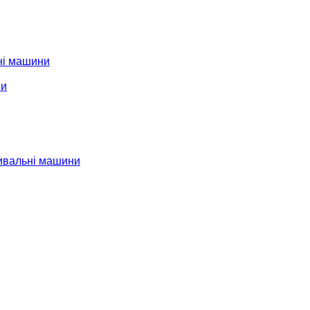
ні машини
ни
ивальні машини