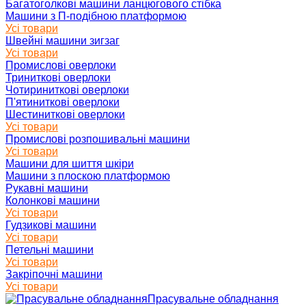
Багатоголкові машини ланцюгового стібка
Машини з П-подібною платформою
Усі товари
Швейні машини зигзаг
Усі товари
Промислові оверлоки
Триниткові оверлоки
Чотириниткові оверлоки
П'ятиниткові оверлоки
Шестиниткові оверлоки
Усі товари
Промислові розпошивальні машини
Усі товари
Машини для шиття шкіри
Машини з плоскою платформою
Рукавні машини
Колонкові машини
Усі товари
Гудзикові машини
Усі товари
Петельні машини
Усі товари
Закріпочні машини
Усі товари
Прасувальне обладнання