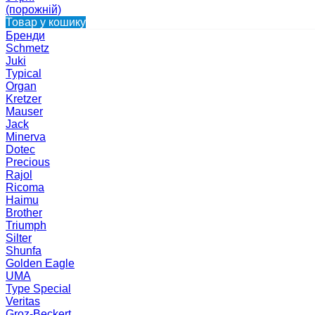
(порожній)
Товар у кошику
Бренди
Schmetz
Juki
Typical
Organ
Kretzer
Mauser
Jack
Minerva
Dotec
Precious
Rajol
Ricoma
Haimu
Brother
Triumph
Silter
Shunfa
Golden Eagle
UMA
Type Special
Veritas
Groz-Beckert