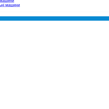
 машини
ьні машини