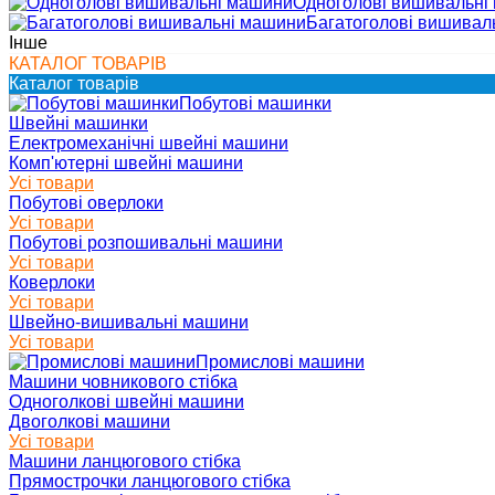
Одноголові вишивальні
Багатоголові вишивал
Інше
КАТАЛОГ ТОВАРІВ
Каталог товарів
Побутові машинки
Швейні машинки
Електромеханічні швейні машини
Комп'ютерні швейні машини
Усі товари
Побутові оверлоки
Усі товари
Побутові розпошивальні машини
Усі товари
Коверлоки
Усі товари
Швейно-вишивальні машини
Усі товари
Промислові машини
Машини човникового стібка
Одноголкові швейні машини
Двоголкові машини
Усі товари
Машини ланцюгового стібка
Прямострочки ланцюгового стібка