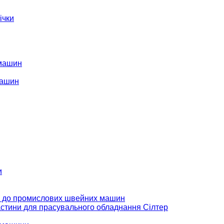
ічки
 машин
машин
и
 до промислових швейних машин
стини для прасувального обладнання Сілтер