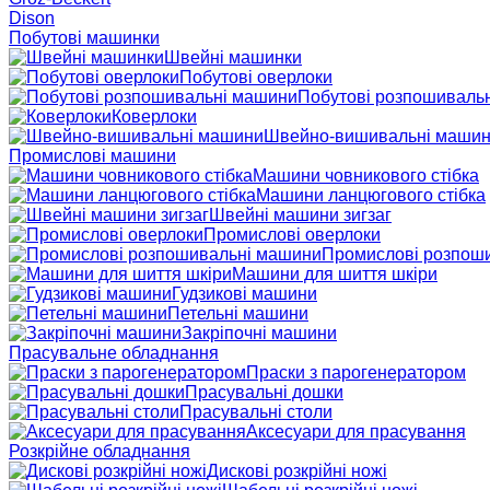
Dison
Побутові машинки
Швейні машинки
Побутові оверлоки
Побутові розпошиваль
Коверлоки
Швейно-вишивальні маши
Промислові машини
Машини човникового стібка
Машини ланцюгового стібка
Швейні машини зигзаг
Промислові оверлоки
Промислові розпош
Машини для шиття шкіри
Гудзикові машини
Петельні машини
Закріпочні машини
Прасувальне обладнання
Праски з парогенератором
Прасувальні дошки
Прасувальні столи
Аксесуари для прасування
Розкрійне обладнання
Дискові розкрійні ножі