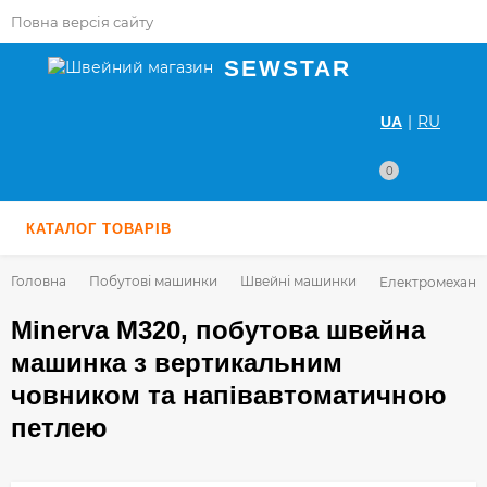
Повна версія сайту
SEWSTAR
|
RU
UA
0
КАТАЛОГ ТОВАРІВ
Головна
Побутові машинки
Швейні машинки
Електромеханіч
Minerva M320, побутова швейна
машинка з вертикальним
човником та напівавтоматичною
петлею