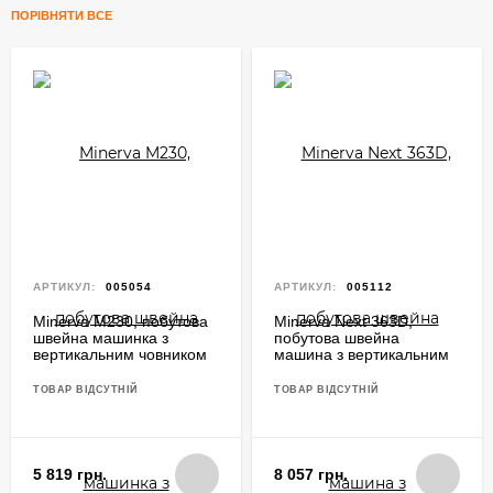
ПОРІВНЯТИ ВСЕ
АРТИКУЛ:
005054
АРТИКУЛ:
005112
Minerva M230, побутова
Minerva Next 363D,
швейна машинка з
побутова швейна
вертикальним човником
машина з вертикальним
та напівавтоматичною
човником та
петлею
напівавтоматичною
ТОВАР ВІДСУТНІЙ
ТОВАР ВІДСУТНІЙ
петлею
5 819 грн.
8 057 грн.