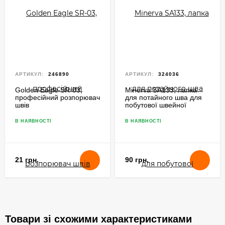
АРТИКУЛ:
246890
АРТИКУЛ:
324036
Golden Eagle SR-03,
Minerva SA133, лапка
професійний розпорювач
для потайного шва для
швів
побутової швейної
машинки
В НАЯВНОСТІ
В НАЯВНОСТІ
21 грн.
90 грн.
Товари зі схожими характеристиками