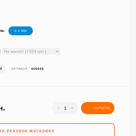
НЬ:
6.4 ММ
:
ІЙ
АРТИКУЛ:
006006
н.
-
+
КУПИТИ
ЗА РАХУНОК МАГАЗИНУ