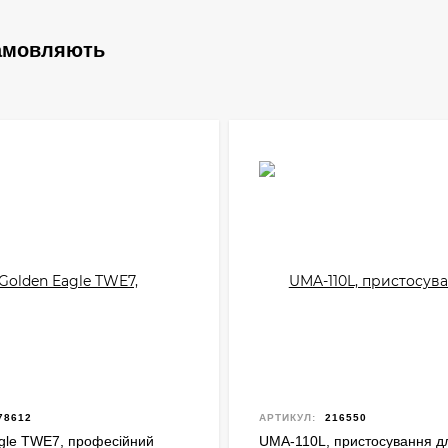
замовляють
78612
АРТИКУЛ:
216550
gle TWE7, професійний
UMA-110L, пристосування д