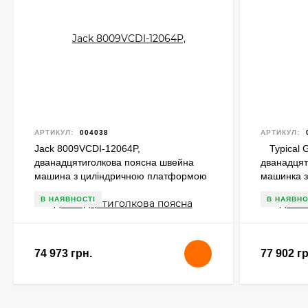
АРТИКУЛ:
004038
АРТИКУЛ:
Jack 8009VCDI-12064P,
Typical 
дванадцятиголкова поясна швейна
дванадцят
машина з циліндричною платформою
машинка 
та пулером
та пулеро
В НАЯВНОСТІ
В НАЯВНО
74 973 грн.
77 902 гр