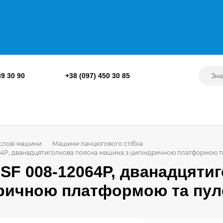
89 30 90
+38 (097) 450 30 85
лові машини
Машини ланцюгового стібка
064P, дванадцятиголкова поясна машина з циліндричною платформою 
 SF 008-12064P, дванадцяти
ричною платформою та пу