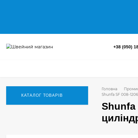
+38 (050) 1
Головна
Промис
Shunfa SF 008-12
КАТАЛОГ ТОВАРІВ
Shunfa
цилінд