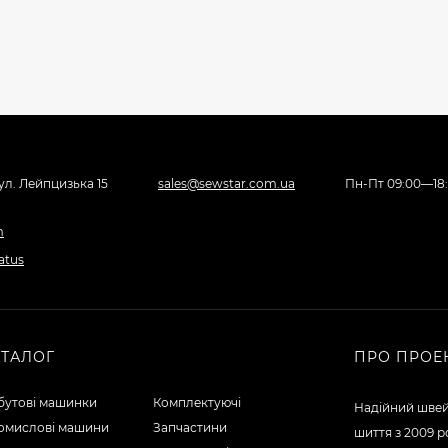
вул. Лейпцизька 15
sales@sewstar.com.ua
Пн-Пт 09:00—18
АТАЛОГ
ПРО ПРОЕ
бутові машинки
Комплектуючі
Надійний швей
омислові машини
Запчастини
шиття з 2009 