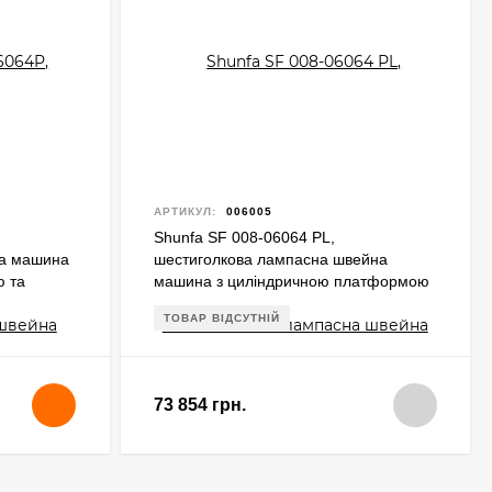
АРТИКУЛ:
006005
Shunfa SF 008-06064 РL,
на машина
шестиголкова лампасна швейна
ю та
машина з циліндричною платформою
та пулером
ТОВАР ВІДСУТНІЙ
73 854 грн.