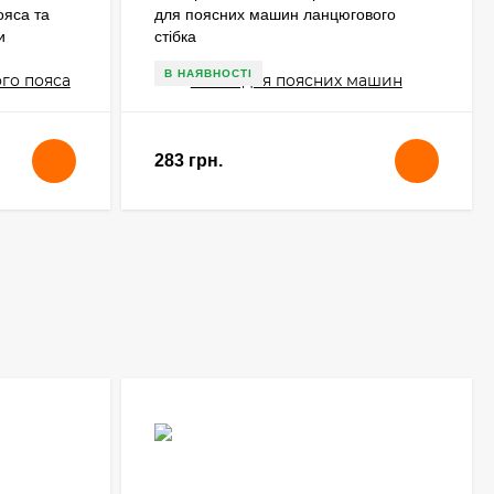
ояса та
для поясних машин ланцюгового
и
стібка
В НАЯВНОСТІ
283 грн.