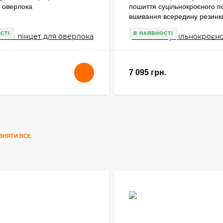
я оверлока
пошиття суцільнокроєного п
вшивання всередину резинк
СТІ
В НАЯВНОСТІ
7 095 грн.
ВНЯТИ ВСЕ