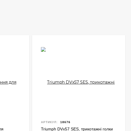
АРТИКУЛ:
18676
ля
Triumph DVx57 SES, трикотажні голки