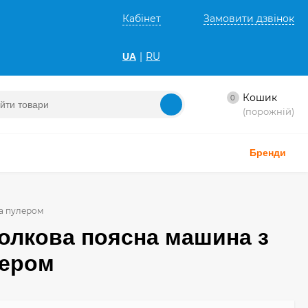
Кабінет
Замовити дзвінок
|
RU
UA
Кошик
0
(порожній)
Бренди
та пулером
голкова поясна машина з
лером