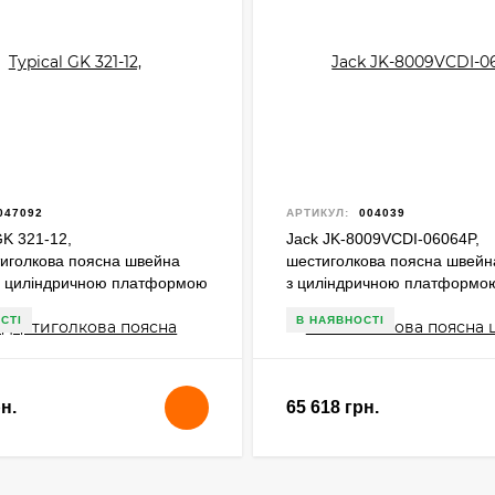
047092
АРТИКУЛ:
004039
GK 321-12,
Jack JK-8009VCDI-06064P,
иголкова поясна швейна
шестиголкова поясна швей
з циліндричною платформою
з циліндричною платформо
м
пулером
СТІ
В НАЯВНОСТІ
н.
65 618 грн.