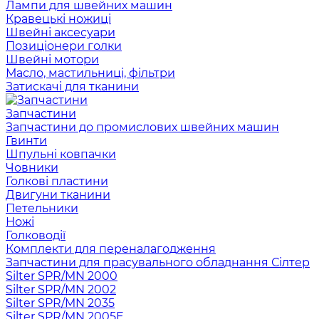
Лампи для швейних машин
Кравецькі ножиці
Швейні аксесуари
Позиціонери голки
Швейні мотори
Масло, мастильниці, фільтри
Затискачі для тканини
Запчастини
Запчастини до промислових швейних машин
Гвинти
Шпульні ковпачки
Човники
Голкові пластини
Двигуни тканини
Петельники
Ножі
Голководії
Комплекти для переналагодження
Запчастини для прасувального обладнання Сілтер
Silter SPR/MN 2000
Silter SPR/MN 2002
Silter SPR/MN 2035
Silter SPR/MN 2005E