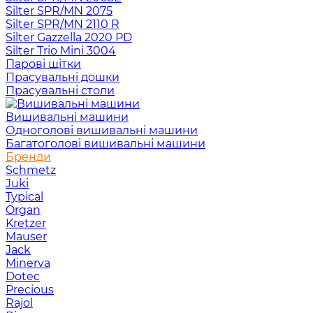
Silter SPR/MN 2075
Silter SPR/MN 2110 R
Silter Gazzella 2020 PD
Silter Trio Mini 3004
Парові щітки
Прасувальні дошки
Прасувальні столи
Вишивальні машини
Одноголові вишивальні машини
Багатоголові вишивальні машини
Бренди
Schmetz
Juki
Typical
Organ
Kretzer
Mauser
Jack
Minerva
Dotec
Precious
Rajol