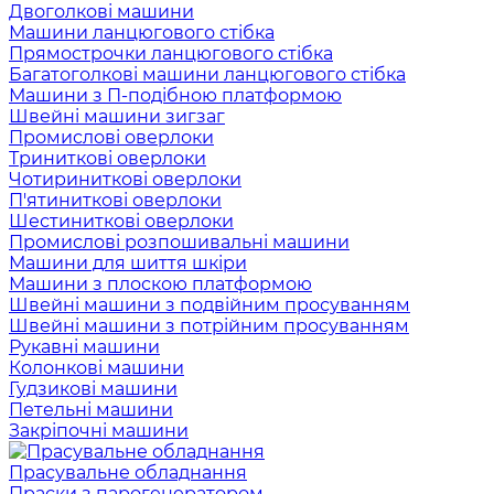
Двоголкові машини
Машини ланцюгового стібка
Прямострочки ланцюгового стібка
Багатоголкові машини ланцюгового стібка
Машини з П-подібною платформою
Швейні машини зигзаг
Промислові оверлоки
Триниткові оверлоки
Чотириниткові оверлоки
П'ятиниткові оверлоки
Шестиниткові оверлоки
Промислові розпошивальні машини
Машини для шиття шкіри
Машини з плоскою платформою
Швейні машини з подвійним просуванням
Швейні машини з потрійним просуванням
Рукавні машини
Колонкові машини
Гудзикові машини
Петельні машини
Закріпочні машини
Прасувальне обладнання
Праски з парогенератором