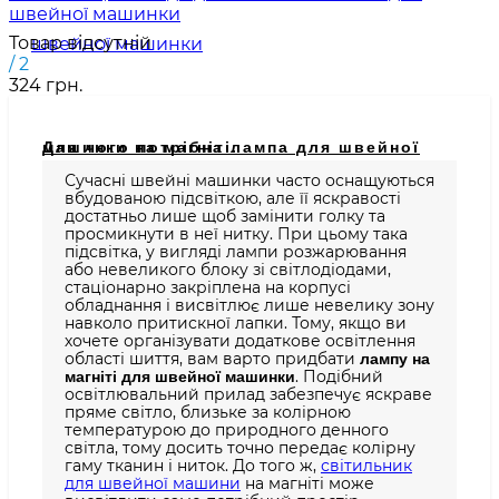
швейної машинки
Товар відсутній
/ 2
324 грн.
Для чого потрібна лампа для швейної машинки на магніті.
Сучасні швейні машинки часто оснащуються
вбудованою підсвіткою, але її яскравості
достатньо лише щоб замінити голку та
просмикнути в неї нитку. При цьому така
підсвітка, у вигляді лампи розжарювання
або невеликого блоку зі світлодіодами,
стаціонарно закріплена на корпусі
обладнання і висвітлює лише невелику зону
навколо притискної лапки. Тому, якщо ви
хочете організувати додаткове освітлення
області шиття, вам варто придбати
лампу на
. Подібний
магніті для швейної машинки
освітлювальний прилад забезпечує яскраве
пряме світло, близьке за колірною
температурою до природного денного
світла, тому досить точно передає колірну
гаму тканин і ниток. До того ж,
світильник
для швейної машини
на магніті може