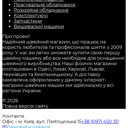
Прасувальне обладнання
Розкрійне обладнання
Комплектуючі
Запчастини
Вишивальні машини
Про проект
Надійний швейний магазин, що працює на
користь любителів та професіоналів шиття з 2009
року. У нас ви легко зможете купити свою першу
швейну машину або все необхідне для оснащення
швейного виробництва. Наші фізичні магазини
розташовані в Одесі, Києві, Харкові, Львові,
Чернівцях та Хмельницькому. А доставку
замовлень оформлених у даному інтернет-
магазині швейних машин ми здійснюємо у всі
регіони України.
© 2026
Повна версія сайту
Контакти
Офіс – м. Київ, вул. Лейпцизька 15
+38 (097) 450 30
85
Замовити дзвінок