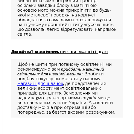
висвітлити саме потрібний простір,
оскільки завдяки блоку з магнітною
основою його можна прикріпити до будь-
якої металевої поверхні на корпусі
обладнання, а сама лампа розташовується
на гнучкому кронштейні типу «гусяча шия»,
що дозволяє легко відрегулювати напрямок
світла.
Де купити світильник на магніті для швейної машинки.
Щоб не шити при поганому освітленні, ми
рекомендуємо вам
придбати магнітний
. Зробити
світильник для швейної машини
подібну покупку ви можете у нашому
магазині для швачок
, де представлений
великий асортимент освітлювальних
приладів для шиття. Замовлення ми
надсилаємо транспортними службами до
всіх населених пунктів України. А сплатити
доставку можна при отриманні або
попередньо, за безготівковим розрахунком.