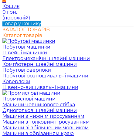
0
Кошик
0 грн.
(порожній)
Товар у кошику
КАТАЛОГ ТОВАРІВ
Каталог товарів
Побутові машинки
Швейні машинки
Електромеханічні швейні машини
Комп'ютерні швейні машини
Побутові оверлоки
Побутові розпошивальні машини
Коверлоки
Швейно-вишивальні машини
Промислові машини
Машини човникового стібка
Одноголкові швейні машини
Машини з нижнім просуванням
Машини з голковим просуванням
Машини зі збільшеним човником
Машини з обрізанням краю