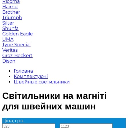
Ricoma
Haimu
Brother
Triumph
Silter
Shunfa
Golden Eagle
UMA
Type Special
Veritas
Groz-Beckert
Dison
Головна
Комплектуючі
Швейные светильники
Світильники на магніті
для швейних машин
Ціна, грн.
—