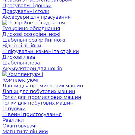
Прасувальні дошки
Прасувальні столи
Аксесуари для прасування
Розкрійне обладнання
Дискові розкрійні ножі
Шабельні розкрійні ножі
Відрізні лінійки
Шліфувальні камені та стрічки
Дискові леза
Шабельні леза
Акумулятори для ножів
Комплектуючі
Лапки для промислових машин
Лапки для побутових машин
Голки для промислових машин
Голки для побутових машин
Шпульки
Швейні пристосування
Равлики
Окантовувачі
Магніти та лінійки