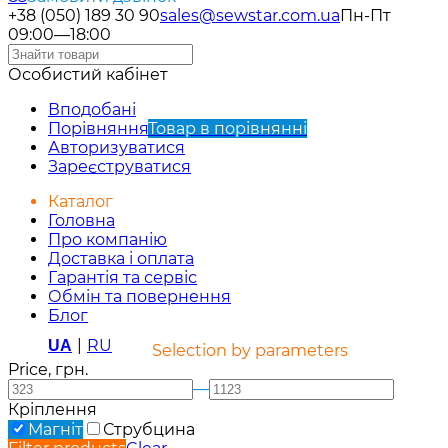
+38 (050) 189 30 90
sales@sewstar.com.ua
Пн-Пт
09:00—18:00
Особистий кабінет
Вподобані
Порівняння
Товар в порівнянні
Авторизуватися
Зареєструватися
Каталог
Головна
Про компанію
Доставка і оплата
Гарантія та сервіс
Обмін та повернення
Блог
|
RU
UA
Selection by parameters
Price, грн.
—
Кріплення
Магніт
Струбцина