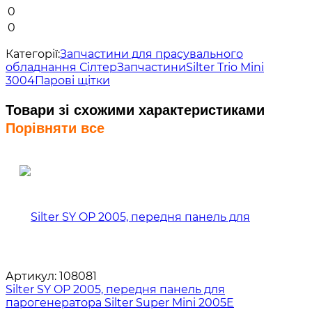
0
0
Категорії:
Запчастини для прасувального
обладнання Сілтер
Запчастини
Silter Trio Mini
3004
Парові щітки
Товари зі схожими характеристиками
Порівняти все
Артикул:
108081
Silter SY OP 2005, передня панель для
парогенератора Silter Super Mini 2005E