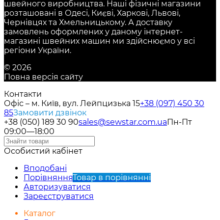
швейного виробництва. Наші фізичні магазини
розташовані в Одесі, Києві, Харкові, Львові,
Чернівцях та Хмельницькому. А доставку
замовлень оформлених у даному інтернет-
магазині швейних машин ми здійснюємо у всі
регіони України.
© 2026
Повна версія сайту
Контакти
Офіс – м. Київ, вул. Лейпцизька 15
+38 (097) 450 30
85
Замовити дзвінок
+38 (050) 189 30 90
sales@sewstar.com.ua
Пн-Пт
09:00—18:00
Особистий кабінет
Вподобані
Порівняння
Товар в порівнянні
Авторизуватися
Зареєструватися
Каталог