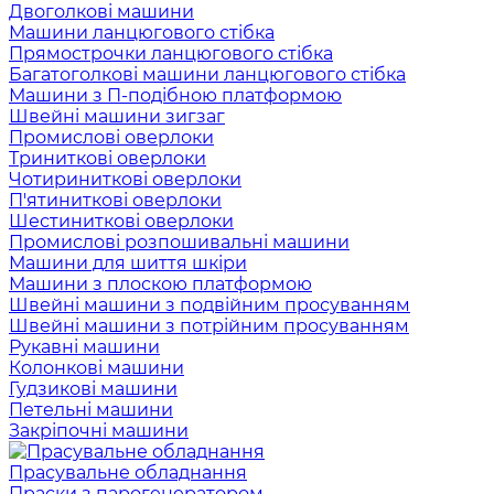
Двоголкові машини
Машини ланцюгового стібка
Прямострочки ланцюгового стібка
Багатоголкові машини ланцюгового стібка
Машини з П-подібною платформою
Швейні машини зигзаг
Промислові оверлоки
Триниткові оверлоки
Чотириниткові оверлоки
П'ятиниткові оверлоки
Шестиниткові оверлоки
Промислові розпошивальні машини
Машини для шиття шкіри
Машини з плоскою платформою
Швейні машини з подвійним просуванням
Швейні машини з потрійним просуванням
Рукавні машини
Колонкові машини
Гудзикові машини
Петельні машини
Закріпочні машини
Прасувальне обладнання
Праски з парогенератором