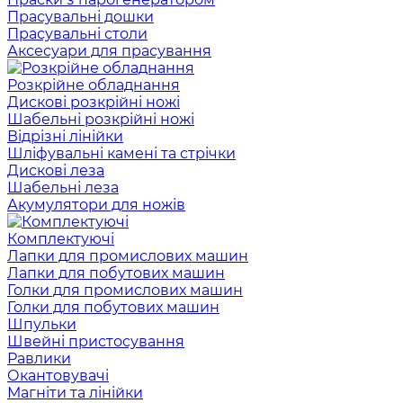
Прасувальні дошки
Прасувальні столи
Аксесуари для прасування
Розкрійне обладнання
Дискові розкрійні ножі
Шабельні розкрійні ножі
Відрізні лінійки
Шліфувальні камені та стрічки
Дискові леза
Шабельні леза
Акумулятори для ножів
Комплектуючі
Лапки для промислових машин
Лапки для побутових машин
Голки для промислових машин
Голки для побутових машин
Шпульки
Швейні пристосування
Равлики
Окантовувачі
Магніти та лінійки