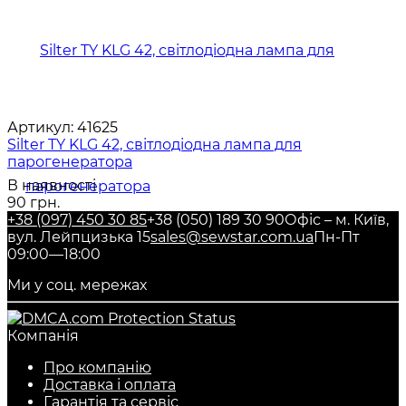
Артикул:
41625
Silter TY KLG 42, світлодіодна лампа для
парогенератора
В наявності
90 грн.
+38 (097) 450 30 85
+38 (050) 189 30 90
Офіс – м. Київ,
вул. Лейпцизька 15
sales@sewstar.com.ua
Пн-Пт
09:00—18:00
Ми у соц. мережах
Компанія
Про компанію
Доставка і оплата
Гарантія та сервіс