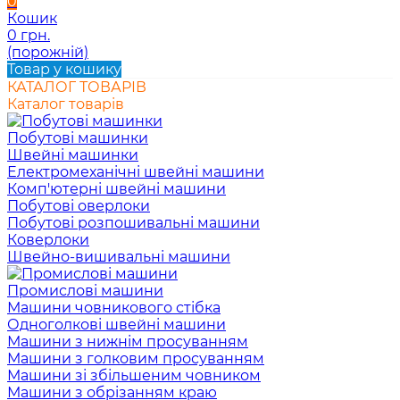
0
Кошик
0 грн.
(порожній)
Товар у кошику
КАТАЛОГ ТОВАРІВ
Каталог товарів
Побутові машинки
Швейні машинки
Електромеханічні швейні машини
Комп'ютерні швейні машини
Побутові оверлоки
Побутові розпошивальні машини
Коверлоки
Швейно-вишивальні машини
Промислові машини
Машини човникового стібка
Одноголкові швейні машини
Машини з нижнім просуванням
Машини з голковим просуванням
Машини зі збільшеним човником
Машини з обрізанням краю