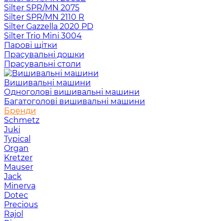
Silter SPR/MN 2075
Silter SPR/MN 2110 R
Silter Gazzella 2020 PD
Silter Trio Mini 3004
Парові щітки
Прасувальні дошки
Прасувальні столи
Вишивальні машини
Одноголові вишивальні машини
Багатоголові вишивальні машини
Бренди
Schmetz
Juki
Typical
Organ
Kretzer
Mauser
Jack
Minerva
Dotec
Precious
Rajol