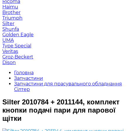
Ricoma
Haimu
Brother
Triumph
Silter
Shunfa
Golden Eagle
UMA
Type Special
Veritas
Groz-Beckert
Dison
Головна
Запчастини
Запчастини для прасувального обладнання
Сілтер
Silter 2010784 + 2011144, комплект
кнопки подачі пари для парової
щітки