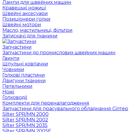
Лампи для швейних машин
Кравецькі ножиці
Швейні аксесуари
Позиціонери голки
Швейні мотори
Масло, мастильниці, фільтри
Затискачі для тканини
Запчастини
Запчастини до промислових швейних машин
Гвинти
Шпульні ковпачки
Човники
Голкові пластини
Двигуни тканини
Петельники
Ножі
Голководії
Комплекти для переналагодження
Запчастини для прасувального обладнання Сілтер
Silter SPR/MN 2000
Silter SPR/MN 2002
Silter SPR/MN 2035
Silter SPR/MN 2005E