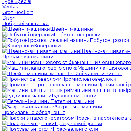
Type Special
Veritas
Groz-Beckert
Dison
Побутові машинки
Швейні машинки
Побутові оверлоки
Побутові розпо
Коверлоки
Швейно-вишивальн
Промислові машини
Машини човникового 
Машини ланцюгового
Швейні машини зигзаг
Промислові оверлоки
Промислові 
Машини для шиття шкір
Гудзикові машини
Петельні машини
Закріпочні машини
Прасувальне обладнання
Праски з парогенерат
Прасувальні дошки
Прасувальні столи