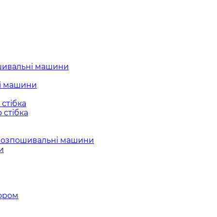
шивальні машини
і машини
стібка
 стібка
розпошивальні машини
и
ором