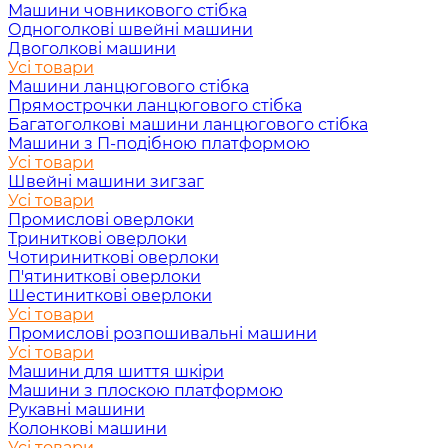
Машини човникового стібка
Одноголкові швейні машини
Двоголкові машини
Усі товари
Машини ланцюгового стібка
Прямострочки ланцюгового стібка
Багатоголкові машини ланцюгового стібка
Машини з П-подібною платформою
Усі товари
Швейні машини зигзаг
Усі товари
Промислові оверлоки
Триниткові оверлоки
Чотириниткові оверлоки
П'ятиниткові оверлоки
Шестиниткові оверлоки
Усі товари
Промислові розпошивальні машини
Усі товари
Машини для шиття шкіри
Машини з плоскою платформою
Рукавні машини
Колонкові машини
Усі товари