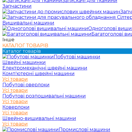
Затискачі для тканини
Запчастини
Запч
Вишивальні машини
Одноголові виши
Багатоголові в
Інше
КАТАЛОГ ТОВАРІВ
Каталог товарів
Побутові машинки
Швейні машинки
Електромеханічні швейні машини
Комп'ютерні швейні машини
Усі товари
Побутові оверлоки
Усі товари
Побутові розпошивальні машини
Усі товари
Коверлоки
Усі товари
Швейно-вишивальні машини
Усі товари
Промислові машини