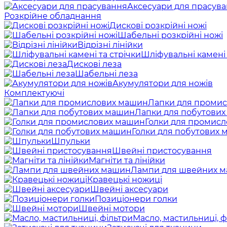
Аксесуари для прасув
Розкрійне обладнання
Дискові розкрійні ножі
Шабельні розкрійні ножі
Відрізні лінійки
Шліфувальні камені 
Дискові леза
Шабельні леза
Акумулятори для ножів
Комплектуючі
Лапки для проми
Лапки для побутови
Голки для промис
Голки для побутових
Шпульки
Швейні пристосування
Магніти та лінійки
Лампи для швейних 
Кравецькі ножиці
Швейні аксесуари
Позиціонери голки
Швейні мотори
Масло, мастильниці, ф