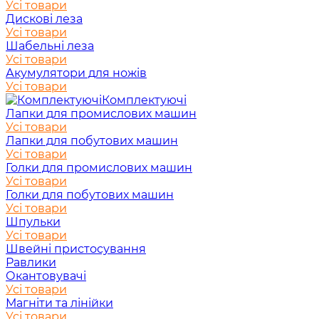
Усі товари
Дискові леза
Усі товари
Шабельні леза
Усі товари
Акумулятори для ножів
Усі товари
Комплектуючі
Лапки для промислових машин
Усі товари
Лапки для побутових машин
Усі товари
Голки для промислових машин
Усі товари
Голки для побутових машин
Усі товари
Шпульки
Усі товари
Швейні пристосування
Равлики
Окантовувачі
Усі товари
Магніти та лінійки
Усі товари