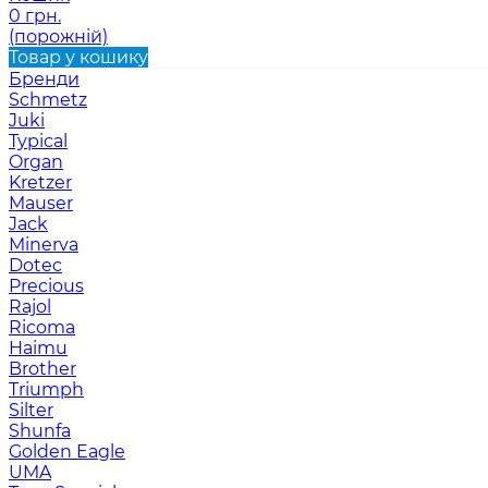
0 грн.
(порожній)
Товар у кошику
Бренди
Schmetz
Juki
Typical
Organ
Kretzer
Mauser
Jack
Minerva
Dotec
Precious
Rajol
Ricoma
Haimu
Brother
Triumph
Silter
Shunfa
Golden Eagle
UMA