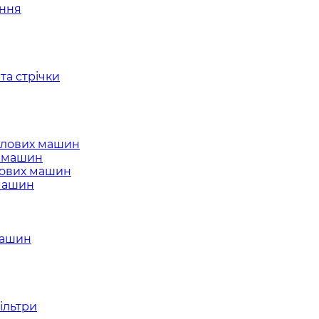
ання
та стрічки
слових машин
х машин
лових машин
 машин
машин
ільтри