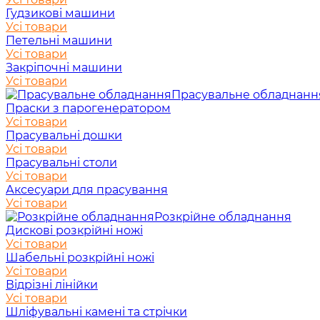
Гудзикові машини
Усі товари
Петельні машини
Усі товари
Закріпочні машини
Усі товари
Прасувальне обладнанн
Праски з парогенератором
Усі товари
Прасувальні дошки
Усі товари
Прасувальні столи
Усі товари
Аксесуари для прасування
Усі товари
Розкрійне обладнання
Дискові розкрійні ножі
Усі товари
Шабельні розкрійні ножі
Усі товари
Відрізні лінійки
Усі товари
Шліфувальні камені та стрічки