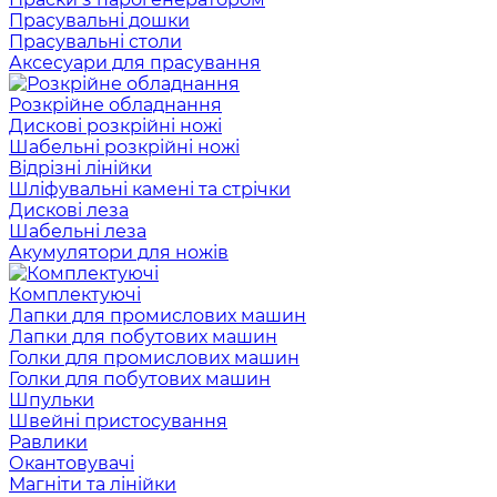
Прасувальні дошки
Прасувальні столи
Аксесуари для прасування
Розкрійне обладнання
Дискові розкрійні ножі
Шабельні розкрійні ножі
Відрізні лінійки
Шліфувальні камені та стрічки
Дискові леза
Шабельні леза
Акумулятори для ножів
Комплектуючі
Лапки для промислових машин
Лапки для побутових машин
Голки для промислових машин
Голки для побутових машин
Шпульки
Швейні пристосування
Равлики
Окантовувачі
Магніти та лінійки