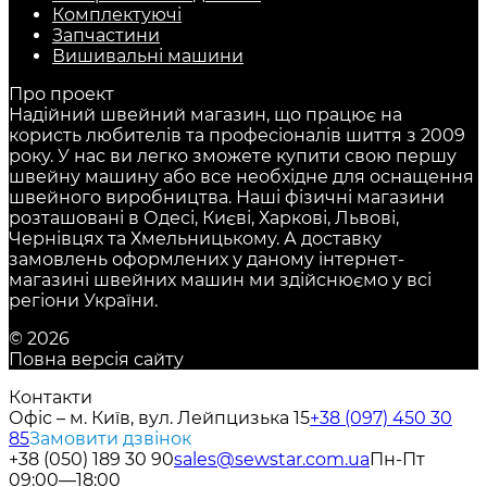
Комплектуючі
Запчастини
Вишивальні машини
Про проект
Надійний швейний магазин, що працює на
користь любителів та професіоналів шиття з 2009
року. У нас ви легко зможете купити свою першу
швейну машину або все необхідне для оснащення
швейного виробництва. Наші фізичні магазини
розташовані в Одесі, Києві, Харкові, Львові,
Чернівцях та Хмельницькому. А доставку
замовлень оформлених у даному інтернет-
магазині швейних машин ми здійснюємо у всі
регіони України.
© 2026
Повна версія сайту
Контакти
Офіс – м. Київ, вул. Лейпцизька 15
+38 (097) 450 30
85
Замовити дзвінок
+38 (050) 189 30 90
sales@sewstar.com.ua
Пн-Пт
09:00—18:00