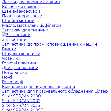
Лампи для швейних машин
Кравецькі ножиці
Швейні аксесуари
Позиціонери голки
Швейні мотори
Масло, мастильниці, фільтри
Затискачі для тканини
Запчастини
Запчастини до промислових швейних машин
Гвинти
Шпульні ковпачки
Човники
Голкові пластини
Двигуни тканини
Петельники
Ножі
Голководії
Комплекти для переналагодження
Запчастини для прасувального обладнання Сілтер
Silter SPR/MN 2000
Silter SPR/MN 2002
Silter SPR/MN 2035
Silter SPR/MN 2005E