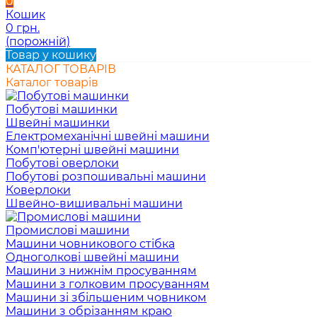
0
Кошик
0 грн.
(порожній)
Товар у кошику
КАТАЛОГ ТОВАРІВ
Каталог товарів
Побутові машинки
Швейні машинки
Електромеханічні швейні машини
Комп'ютерні швейні машини
Побутові оверлоки
Побутові розпошивальні машини
Коверлоки
Швейно-вишивальні машини
Промислові машини
Машини човникового стібка
Одноголкові швейні машини
Машини з нижнім просуванням
Машини з голковим просуванням
Машини зі збільшеним човником
Машини з обрізанням краю