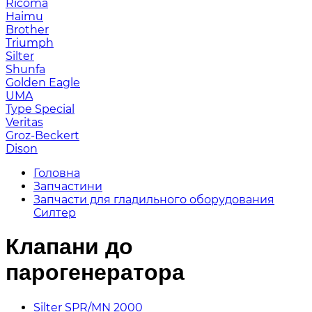
Ricoma
Haimu
Brother
Triumph
Silter
Shunfa
Golden Eagle
UMA
Type Special
Veritas
Groz-Beckert
Dison
Головна
Запчастини
Запчасти для гладильного оборудования
Силтер
Клапани до
парогенератора
Silter SPR/MN 2000