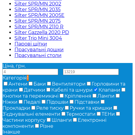
Silter SPR/MN 2002
Silter SPR/MN 2035
Silter SPR/MN 2005E
Silter SPR/MN 2075
Silter SPR/MN 2110 R
Silter Gazzella 2020 PD
Silter Trio Mini 3004
Парові щітки
Прасувальні дошки
Прасувальні столи
Ціна, грн.
—
Категорія
1
Антени
Баки
Вентилятори
Горловини та
крани
Датчики
Кабелі та шнури
Клапани
Кнопки та перемикачі
Кріплення
Лампи
Ніжки
Педалі
Підошви
Підставки
Прокладки
Реле тиску
Ручки та кришки
З’єднувальні елементи
Термостати
ТЕНи
Частини корпусу
Шланги
Електронні
компоненти
Різне
Інакше