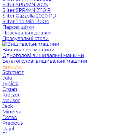
Silter SPR/MN 2075
Silter SPR/MN 2110 R
Silter Gazzella 2020 PD
Silter Trio Mini 3004
Парові щітки
Прасувальні дошки
Прасувальні столи
Вишивальні машини
Одноголові вишивальні машини
Багатоголові вишивальні машини
Бренди
Schmetz
Juki
Typical
Organ
Kretzer
Mauser
Jack
Minerva
Dotec
Precious
Rajol