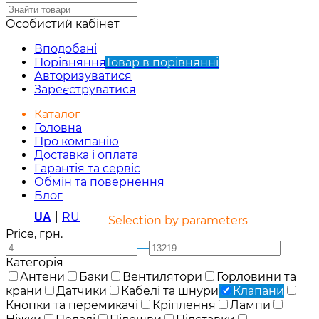
Особистий кабінет
Вподобані
Порівняння
Товар в порівнянні
Авторизуватися
Зареєструватися
Каталог
Головна
Про компанію
Доставка і оплата
Гарантія та сервіс
Обмін та повернення
Блог
|
RU
UA
Selection by parameters
Price, грн.
—
Категорія
Антени
Баки
Вентилятори
Горловини та
крани
Датчики
Кабелі та шнури
Клапани
Кнопки та перемикачі
Кріплення
Лампи