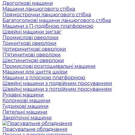
Двоголкові машини
Машини ланцюгового стібка
Прямострочки ланцюгового стібка
Багатоголкові машини ланцюгового стібка
Машини з П-подібною платформою
Швейні машини зигзаг
Промислові оверлоки
Триниткові оверлоки
Чотириниткові оверлоки
П'ятиниткові оверлоки
Шестиниткові оверлоки
Промислові розпошивальні машини
Машини для шиття шкіри
Машини з плоскою платформою
Швейні машини з подвійним просуванням
Швейні машини з потрійним просуванням
Рукавні машини
Колонкові машини
Гудзикові машини
Петельні машини
Закріпочні машини
Прасувальне обладнання
Праски з парогенератором