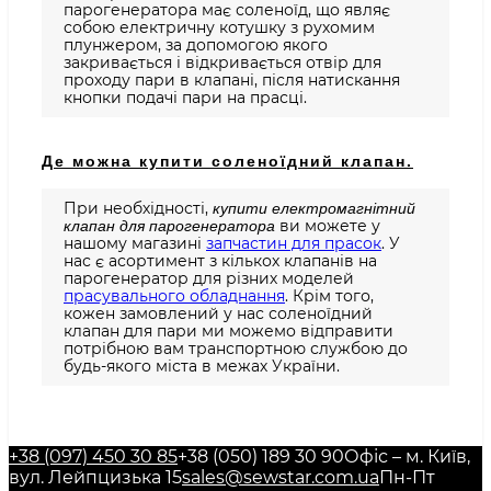
парогенератора має соленоїд, що являє
собою електричну котушку з рухомим
плунжером, за допомогою якого
закривається і відкривається отвір для
проходу пари в клапані, після натискання
кнопки подачі пари на прасці.
Де можна купити соленоїдний клапан.
При необхідності,
купити електромагнітний
ви можете у
клапан для парогенератора
нашому магазині
запчастин для прасок
. У
нас є асортимент з кількох клапанів на
парогенератор для різних моделей
прасувального обладнання
. Крім того,
кожен замовлений у нас соленоїдний
клапан для пари ми можемо відправити
потрібною вам транспортною службою до
будь-якого міста в межах України.
+38 (097) 450 30 85
+38 (050) 189 30 90
Офіс – м. Київ,
вул. Лейпцизька 15
sales@sewstar.com.ua
Пн-Пт